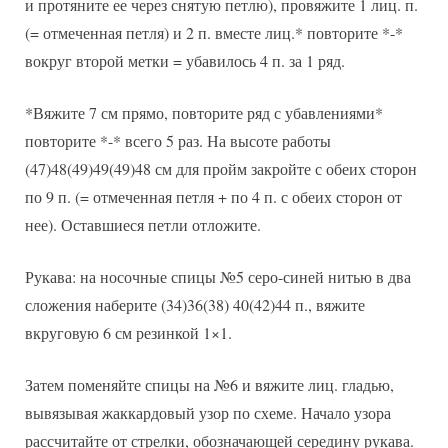
и протяните ее через снятую петлю), провяжите 1 лиц. п.
(= отмеченная петля) и 2 п. вместе лиц.* повторите *-*
вокруг второй метки = убавилось 4 п. за 1 ряд.
*Вяжите 7 см прямо, повторите ряд с убавлениями*
повторите *-* всего 5 раз. На высоте работы
(47)48(49)49(49)48 см для пройм закройте с обеих сторон
по 9 п. (= отмеченная петля + по 4 п. с обеих сторон от
нее). Оставшиеся петли отложите.
Рукава: на носочные спицы №5 серо-синей нитью в два
сложения наберите (34)36(38) 40(42)44 п., вяжите
вкруговую 6 см резинкой 1×1.
Затем поменяйте спицы на №6 и вяжите лиц. гладью,
вывязывая жаккардовый узор по схеме. Начало узора
рассчитайте от стрелки, обозначающей середину рукава.