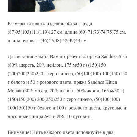
Размеры готового изделия: обхват груди
(87)95(103)111(119)127 см, длина (69) 71(73)74(75)75 см,
длина рукава – (46)47(48) 48(49)49 см.
Для вязания жакета Вам потребуется: пряжа Sandnes Sisu
(80% шерсть, 20% нейлон, 175 м/50 г) (150)150
(200)200(250)250 г серо-синего, (50)100(100) 100(150)150
г белого и 50 г розового цвета, пряжа Sandnes Kitten
Mohair (30% мохер, 20% шерсть, 50% акрил, 165 м/50 г)
(150)150(200) 200(250)250 г серо-синего, (50)100(100)
100(150)150 г белого и 100 г розового цвета, круговые и
носочные спицы №5 и №6, 10 пуговиц.
Внимание! Нить каждого цвета используйте в два