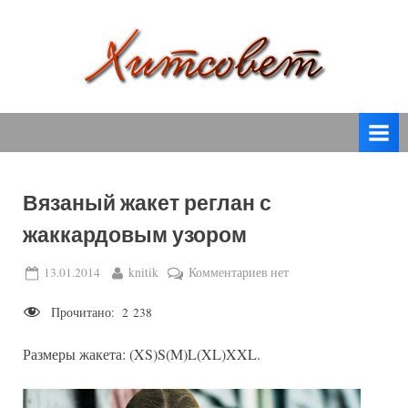
Skip
to
content
вязание
Х
спицами,
и
вязание
т
крючком,
модные
с
вязаные
Вязаный жакет реглан с
о
модели
жаккардовым узором
с
в
пошаговым
е
Posted
By
к
13.01.2014
knitik
Комментариев
нет
описанием
on
записи
т
и
Прочитано:
2 238
Вязаный
схемами.
жакет
Размеры жакета: (XS)S(M)L(XL)XXL.
реглан
с
жаккардовым