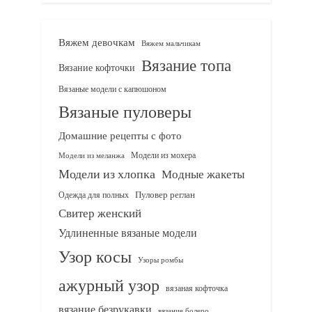
Вяжем девочкам
Вяжем мальчикам
Вязание топа
Вязание кофточки
Вязаные модели с капюшоном
Вязаные пуловеры
Домашние рецепты с фото
Модели из мохера
Модели из меланжа
Модели из хлопка
Модные жакеты
Одежда для полных
Пуловер реглан
Свитер женский
Удлиненные вязаные модели
Узор косы
Узоры ромбы
ажурный узор
вязаная кофточка
вязание безрукавки
вязание болеро