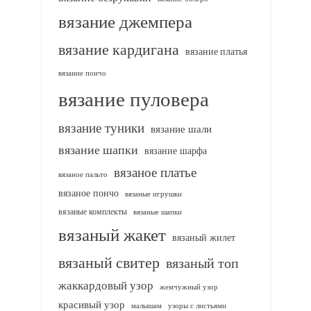
вязание джемпера
вязание кардигана
вязание платья
вязание пончо
вязание пуловера
вязание туники
вязание шали
вязание шапки
вязание шарфа
вязаное платье
вязаное пальто
вязаное пончо
вязаные игрушки
вязаные комплекты
вязаные шапки
вязаный жакет
вязаный жилет
вязаный свитер
вязаный топ
жаккардовый узор
жемчужный узор
красивый узор
узоры с листьями
малышам