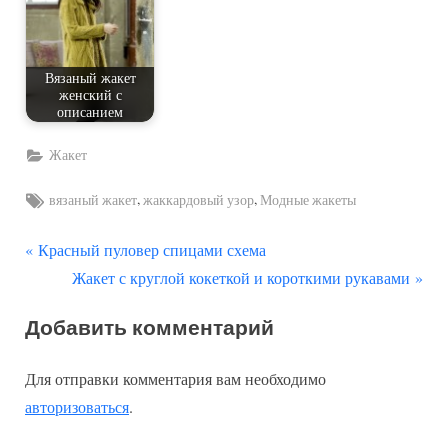
Вязаный жакет
женский с
описанием
Жакет
Tags:
,
,
вязаный жакет
жаккардовый узор
Модные жакеты
П
Навигация
Красный пуловер спицами схема
р
С
Жакет с круглой кокеткой и короткими рукавами
по
е
л
Добавить комментарий
д
е
записям
ы
д
Для отправки комментария вам необходимо
д
у
авторизоваться
.
у
ю
щ
щ