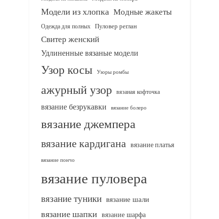
Модели из хлопка
Модные жакеты
Одежда для полных
Пуловер реглан
Свитер женский
Удлиненные вязаные модели
Узор косы
Узоры ромбы
ажурный узор
вязаная кофточка
вязание безрукавки
вязание болеро
вязание джемпера
вязание кардигана
вязание платья
вязание пончо
вязание пуловера
вязание туники
вязание шали
вязание шапки
вязание шарфа