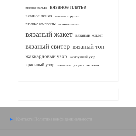
вязаное платье
вязаное пальто
вязаное пончо
вязаные игрушки
вязаные комплекты
вязаные шапки
вязаный жакет
вязаный жилет
вязаный свитер
вязаный топ
жаккардовый узор
жемчужный узор
красивый узор
узоры с листьями
малышам
Контакты
Политика конфиденциальности