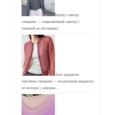
а
п
п
и
Henley свитер
и
с
спицами — современный свитер с
с
ь
планкой на пуговицах
ь
:
:
Aura кардиган
паутинка спицами — воздушный кардиган
из мохера с ажурны…