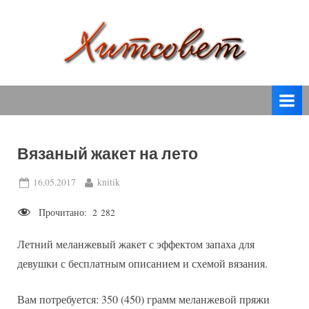
Skip
to
content
вязание
Х
спицами,
и
вязание
т
крючком,
модные
с
вязаные
Вязаный жакет на лето
о
модели
с
в
Posted
By
16.05.2017
knitik
пошаговым
on
е
описанием
Прочитано:
2 282
т
и
схемами.
Летний меланжевый жакет с эффектом запаха для
девушки с бесплатным описанием и схемой вязания.
Вам потребуется: 350 (450) грамм меланжевой пряжи