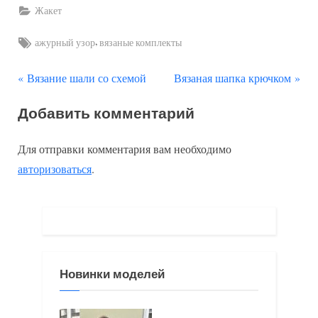
Жакет
Tags:
,
ажурный узор
вязаные комплекты
П
С
Навигация
Вязание шали со схемой
Вязаная шапка крючком
р
л
по
Добавить комментарий
е
е
д
д
записям
Для отправки комментария вам необходимо
ы
у
авторизоваться
.
д
ю
у
щ
щ
а
а
я
я
з
Новинки моделей
з
а
а
п
п
и