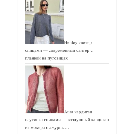
и
с
с
ь
ь
:
:
Henley свитер
спицами — современный свитер с
планкой на пуговицах
Aura кардиган
паутинка спицами — воздушный кардиган
из мохера с ажурны…