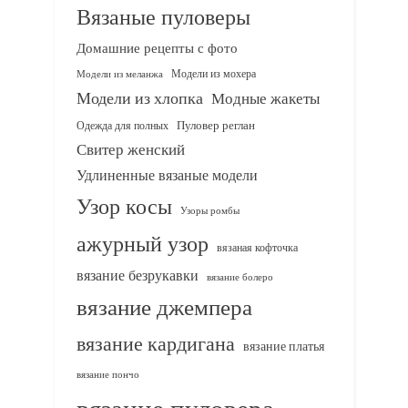
Вязаные пуловеры
Домашние рецепты с фото
Модели из мохера
Модели из меланжа
Модели из хлопка
Модные жакеты
Одежда для полных
Пуловер реглан
Свитер женский
Удлиненные вязаные модели
Узор косы
Узоры ромбы
ажурный узор
вязаная кофточка
вязание безрукавки
вязание болеро
вязание джемпера
вязание кардигана
вязание платья
вязание пончо
вязание пуловера