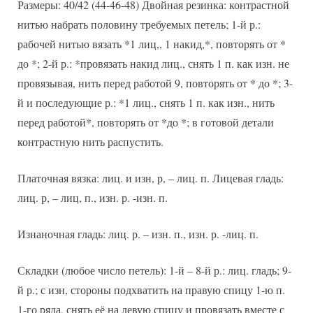
Размеры: 40/42 (44-46-48) Двойная резинка: контрастной
нитью набрать половину требуемых петель; 1-й р.:
рабочей нитью вязать *1 лиц,, 1 накид,*, повторять от *
до *; 2-й р.: *провязать накид лиц., снять 1 п. как изн. не
провязывая, нить перед работой 9, повторять от * до *; 3-
й и последующие р.: *1 лиц., снять 1 п. как изн., нить
перед работой*, повторять от *до *; в готовой детали
контрастную нить распустить.
Платочная вязка: лиц. и изн, р, – лиц. п. Лицевая гладь:
лиц. р, – лиц, п., изн. р. -изн. п.
Изнаночная гладь: лиц. р. – изн. п., изн. р. -лиц. п.
Складки (любое число петель): 1-й – 8-й р.: лиц. гладь; 9-
й р.; с изн, стороны подхватить на правую спицу 1-ю п.
1-го ряда, снять её на левую спицу и провязать вместе с