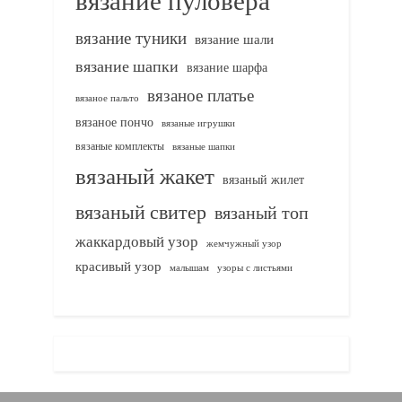
вязание туники
вязание шали
вязание шапки
вязание шарфа
вязаное платье
вязаное пальто
вязаное пончо
вязаные игрушки
вязаные комплекты
вязаные шапки
вязаный жакет
вязаный жилет
вязаный свитер
вязаный топ
жаккардовый узор
жемчужный узор
красивый узор
узоры с листьями
малышам