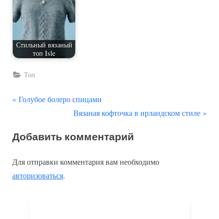
Стильный вязаный
топ Isle
Топ
П
Навигация
Голубое болеро спицами
р
С
Вязаная кофточка в ирландском стиле
по
е
л
Добавить комментарий
д
е
записям
ы
д
Для отправки комментария вам необходимо
д
у
авторизоваться
.
у
ю
щ
щ
а
а