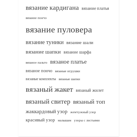
вязание кардигана
вязание платья
вязание пончо
вязание пуловера
вязание туники
вязание шали
вязание шапки
вязание шарфа
вязаное платье
вязаное пальто
вязаное пончо
вязаные игрушки
вязаные комплекты
вязаные шапки
вязаный жакет
вязаный жилет
вязаный свитер
вязаный топ
жаккардовый узор
жемчужный узор
красивый узор
узоры с листьями
малышам