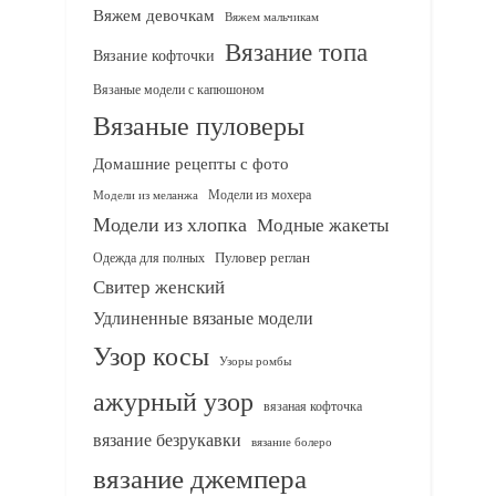
Вяжем девочкам
Вяжем мальчикам
Вязание топа
Вязание кофточки
Вязаные модели с капюшоном
Вязаные пуловеры
Домашние рецепты с фото
Модели из мохера
Модели из меланжа
Модели из хлопка
Модные жакеты
Одежда для полных
Пуловер реглан
Свитер женский
Удлиненные вязаные модели
Узор косы
Узоры ромбы
ажурный узор
вязаная кофточка
вязание безрукавки
вязание болеро
вязание джемпера