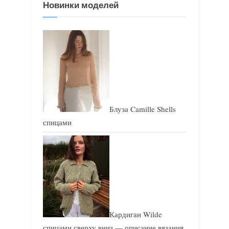
Новинки моделей
а
а
п
п
и
и
с
с
ь
ь
:
:
Блуза Camille Shells
спицами
Кардиган Wilde
спицами сверху вниз — описание вязания