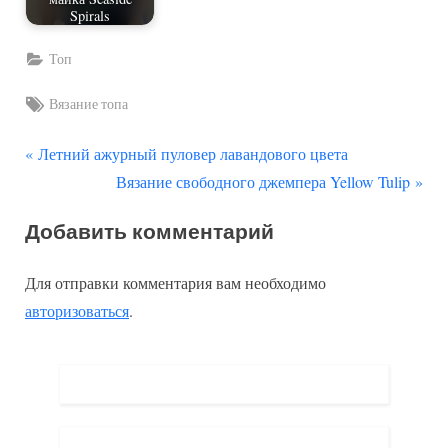
Spirals
Топ
Tags:
Вязание топа
П
Навигация
Летний ажурный пуловер лавандового цвета
р
С
Вязание свободного джемпера Yellow Tulip
по
е
л
Добавить комментарий
д
е
записям
ы
д
Для отправки комментария вам необходимо
д
у
авторизоваться
.
у
ю
щ
щ
а
а
я
я
з
з