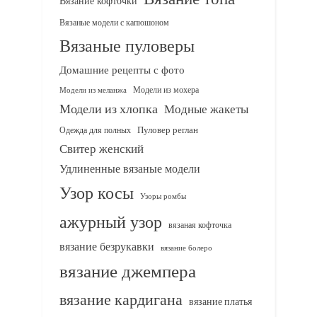
Вязание кофточки
Вязаные модели с капюшоном
Вязаные пуловеры
Домашние рецепты с фото
Модели из мохера
Модели из меланжа
Модели из хлопка
Модные жакеты
Одежда для полных
Пуловер реглан
Свитер женский
Удлиненные вязаные модели
Узор косы
Узоры ромбы
ажурный узор
вязаная кофточка
вязание безрукавки
вязание болеро
вязание джемпера
вязание кардигана
вязание платья