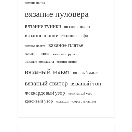
вязание пончо
вязание пуловера
вязание туники
вязание шали
вязание шапки
вязание шарфа
вязаное платье
вязаное пальто
вязаное пончо
вязаные игрушки
вязаные комплекты
вязаные шапки
вязаный жакет
вязаный жилет
вязаный свитер
вязаный топ
жаккардовый узор
жемчужный узор
красивый узор
узоры с листьями
малышам