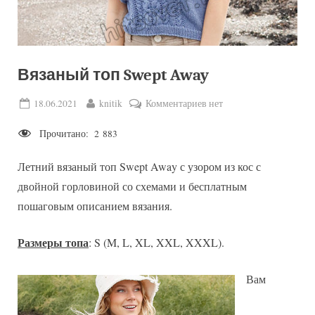
Вязаный топ Swept Away
Posted
By
к
18.06.2021
knitik
Комментариев
нет
on
записи
Прочитано:
2 883
Вязаный
топ
Летний вязаный топ Swept Away с узором из кос с
Swept
Away
двойной горловиной со схемами и бесплатным
пошаговым описанием вязания.
Размеры топа
: S (M, L, XL, XXL, XXXL).
Вам