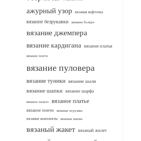
ажурный узор
вязаная кофточка
вязание безрукавки
вязание болеро
вязание джемпера
вязание кардигана
вязание платья
вязание пончо
вязание пуловера
вязание туники
вязание шали
вязание шапки
вязание шарфа
вязаное платье
вязаное пальто
вязаное пончо
вязаные игрушки
вязаные комплекты
вязаные шапки
вязаный жакет
вязаный жилет