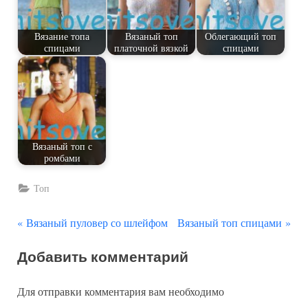
Вязание топа
Вязаный топ
Облегающий топ
спицами
платочной вязкой
спицами
Вязаный топ с
ромбами
Топ
П
С
Навигация
Вязаный пуловер со шлейфом
Вязаный топ спицами
р
л
по
Добавить комментарий
е
е
д
д
записям
Для отправки комментария вам необходимо
ы
у