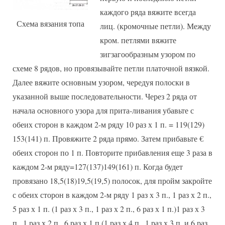
каждого ряда вяжите всегда
Схема вязания топа
лиц. (кромочные петли). Между
кром. петлями вяжите
зигзагообразным узором по
схеме 8 рядов, но провязывайте петли платочной вязкой.
Далее вяжите основным узором, чередуя полоски в
указанной выше последовательности. Через 2 ряда от
начала основного узора для прита-ливания убавьте с
обеих сторон в каждом 2-м ряду 10 раз х 1 п. = 119(129)
153(141) п. Провяжите 2 ряда прямо. Затем прибавьте €
обеих сторон по 1 п. Повторите прибавления еще 3 раза в
каждом 2-м ряду=127(137)149(161) п. Когда будет
провязано 18,5(18)19,5(19,5) полосок, для пройм закройте
с обеих сторон в каждом 2-м ряду 1 раз х 3 п., 1 раз х 2 п.,
5 раз х 1 п. (1 раз х 3 п., 1 раз х 2 п., 6 раз х 1 п.)1 раз х 3
п., 1 раз х 2 п., 6 раз х 1 п.(1 раз х 4 п., 1 раз х 3 п. и 6 раз