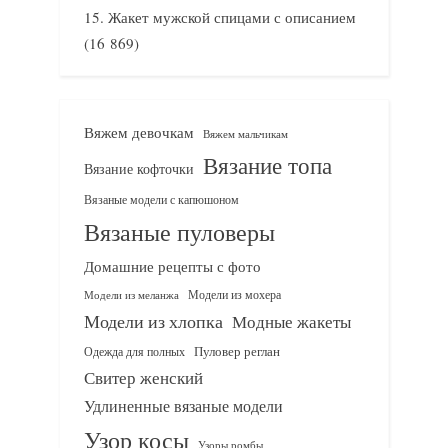
Жакет мужской спицами с описанием
(16 869)
Вяжем девочкам
Вяжем мальчикам
Вязание топа
Вязание кофточки
Вязаные модели с капюшоном
Вязаные пуловеры
Домашние рецепты с фото
Модели из мохера
Модели из меланжа
Модели из хлопка
Модные жакеты
Одежда для полных
Пуловер реглан
Свитер женский
Удлиненные вязаные модели
Узор косы
Узоры ромбы