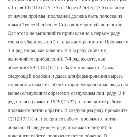
х 1 п. = 107(115)127(135) п. Через 2,5(3)3,5(3,5) полоски
от начала проймы (последней должна быть полоска из
пряжи Teetee Bamboo & Со) равномерно убавьте петли.
Для этого не выполняйте прибавления в первом ряду
узора = убавилось по 2 п. в каждом раппорте. Провяжите
3-й ряд узора, как обычно. В 5-м ряду снова не
выполняйте прибавлений, 7-й ряд вяжите, как
обычно=87(95) 107(115) п. Затем провяжите 2 ряда
следующей полоски и далее для формирования выреза
горловины вяжите с обеих сторон укороченные ряды (см.
выше) следующим образом: в следующем лиц. ряду (3-й
ряд полосы) вяжите 19(20)21(22) п., поверните работу,
провяжите петли обратно. В следующем ряду провяжите
12(12)13(13) п., поверните работу, провяжите петли
обратно. В следующем ряду провяжите 6(6)6(6) п.,
поверните работу, провяжите петли обратно. В