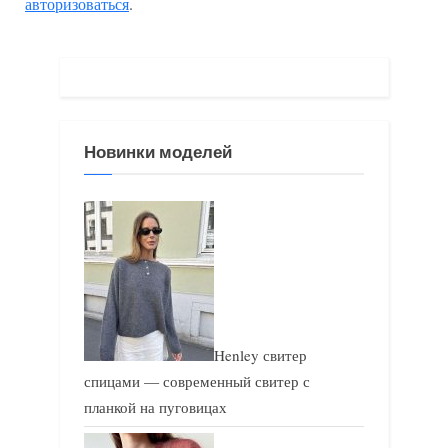
авторизоваться
.
д
ю
у
щ
щ
а
а
я
я
з
Новинки моделей
з
а
а
п
п
и
и
с
с
ь
ь
:
:
Henley свитер
спицами — современный свитер с
планкой на пуговицах