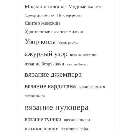
Модели из хлопка
Модные жакеты
Одежда для полных
Пуловер реглан
Свитер женский
Удлиненные вязаные модели
Узор косы
Узоры ромбы
ажурный узор
вязаная кофточка
вязание безрукавки
вязание болеро
вязание джемпера
вязание кардигана
вязание платья
вязание пончо
вязание пуловера
вязание туники
вязание шали
вязание шапки
вязание шарфа