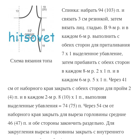
Спинка: набрать 94 (103) п. и
связать 3 см резинкой, затем
вязать лиц. гладью. В 9-м р. и в
каждом 6-м р. выполнить с
обеих сторон для приталивания
7 х 1 выделенное убавление,
Схема вязания топа
затем прибавить с обеих сторон
в каждом 8-м р. 2 х 1 п. и в
каждом 6-м р. 5 х 1 п. Через 41
см от наборного края закрыть с обеих сторон для пройм 2
(4) п. и в каждом 2-м р. 8 (10) х 1 п., выполняя
выделенные убавления = 74 (75) п. Через 54 см от
наборного края закрыть для выреза горловины средние
46 (47) п. и обе стороны закончить раздельно. Для
закругления выреза горловины закрыть с внутреннего