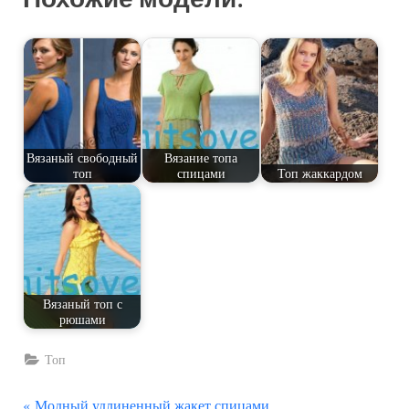
Вязаный свободный
Вязание топа
топ
спицами
Топ жаккардом
Вязаный топ с
рюшами
Топ
П
Модный удлиненный жакет спицами