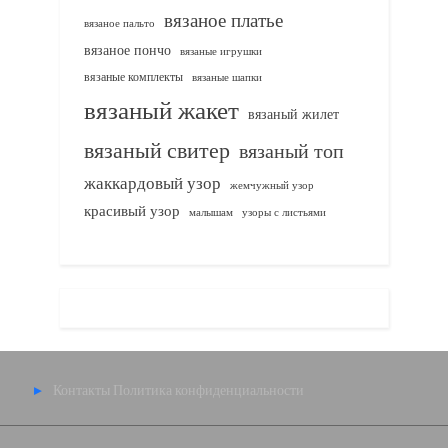
вязаное платье
вязаное пальто
вязаное пончо
вязаные игрушки
вязаные комплекты
вязаные шапки
вязаный жакет
вязаный жилет
вязаный свитер
вязаный топ
жаккардовый узор
жемчужный узор
красивый узор
узоры с листьями
малышам
Контакты
Политика конфиденциальности