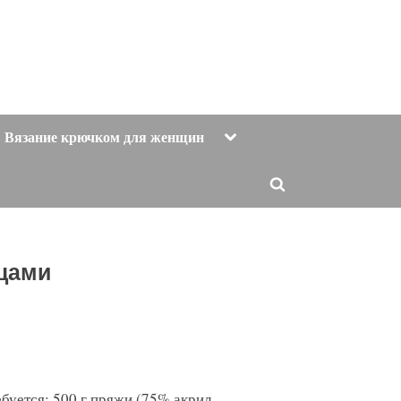
Toggle
Вязание крючком для женщин
sub-
menu
Toggle
search
form
ицами
буется: 500 г пряжи (75% акрил,