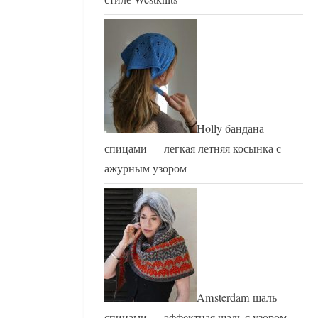
Holly бандана
спицами — легкая летняя косынка с
ажурным узором
Amsterdam шаль
спицами — эффектная шаль с узором