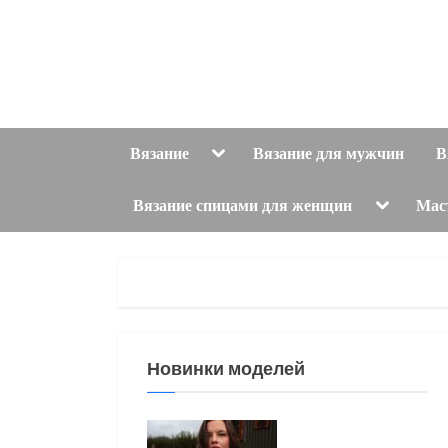
Skip
to
content
Toggle
Вязание
Вязание для мужчин
В
sub-
menu
Toggle
Вязание спицами для женщин
Мас
sub-
menu
Новинки моделей