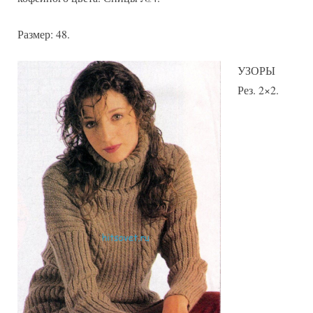
описанием
Размер: 48.
УЗОРЫ
Рез. 2×2.