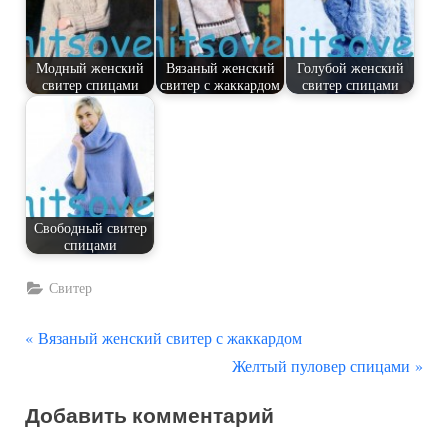
Модный женский
Вязаный женский
Голубой женский
свитер спицами
свитер с жаккардом
свитер спицами
Свободный свитер
спицами
Свитер
П
Навигация
Вязаный женский свитер с жаккардом
р
С
Желтый пуловер спицами
по
е
л
Добавить комментарий
д
е
записям