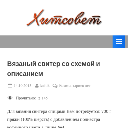
Skip
to
content
вязание
Х
спицами,
и
вязание
т
крючком,
модные
с
вязаные
Вязаный свитер со схемой и
о
модели
описанием
с
в
пошаговым
е
Posted
By
к
14.10.2013
knitik
Комментариев
нет
описанием
on
записи
т
и
Прочитано:
2 145
Вязаный
схемами.
свитер
Для вязания свитера спицами Вам потребуется: 700 г
со
схемой
пряжи (100% шерсть) с добавлением полиэстра
и
кофейного цвета. Спицы №4.