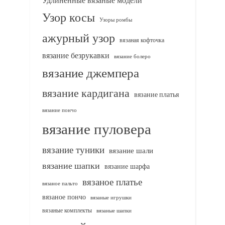
Узор косы
Узоры ромбы
ажурный узор
вязаная кофточка
вязание безрукавки
вязание болеро
вязание джемпера
вязание кардигана
вязание платья
вязание пончо
вязание пуловера
вязание туники
вязание шали
вязание шапки
вязание шарфа
вязаное платье
вязаное пальто
вязаное пончо
вязаные игрушки
вязаные комплекты
вязаные шапки