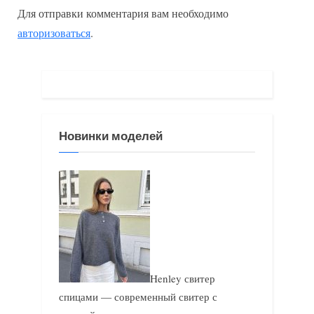
ы
д
Для отправки комментария вам необходимо
д
у
авторизоваться
.
у
ю
щ
щ
а
а
я
я
з
з
Новинки моделей
а
а
п
п
и
и
с
с
ь
ь
:
:
Henley свитер
спицами — современный свитер с