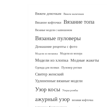
Вяжем девочкам
Вяжем мальчикам
Вязание топа
Вязание кофточки
Вязаные модели с капюшоном
Вязаные пуловеры
Домашние рецепты с фото
Модели из мохера
Модели из меланжа
Модели из хлопка
Модные жакеты
Одежда для полных
Пуловер реглан
Свитер женский
Удлиненные вязаные модели
Узор косы
Узоры ромбы
ажурный узор
вязаная кофточка