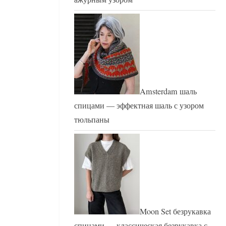
Amsterdam шаль
спицами — эффектная шаль с узором
тюльпаны
Moon Set безрукавка
спицами — классическая безрукавка с