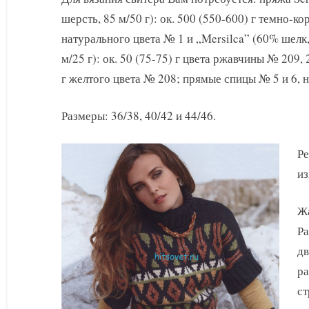
с
шерсть, 85 м/50 г): ок. 500 (550-600) г темно-к
укороченны
рукавами
натурального цвета № 1 и „Mersilca” (60% шелк
м/25 г): ок. 50 (75-75) г цвета ржавчины № 209, 
г желтого цвета № 208; прямые спицы № 5 и 6, 
Размеры: 36/38, 40/42 и 44/46.
Ре
из
Жа
Ра
дв
ра
ст