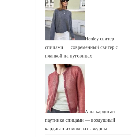
Henley свитер
спицами — современный свитер с
планкой на пуговицах
Aura кардиган
паутинка спицами — воздушный
кардиган из мохера с ажурны…