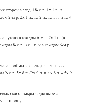
 сторон в след. 18-м p. 1х 1 п., в
дом 2-м р. 2х 1 п., 1х 2 п., 1х 3 п. и 1х 4
са рукава в каждом 6-м р. 7х 1 п. (в
 каждом 8-м р. З х 1 п. и в каждом 6-м р.
 начала проймы закрыть для плечевых
 2-м р. 5х 8 п. (2х 9 п. и З х 8 п. – 5х 9
чевых скосов закрыть для выреза
вую сторону.