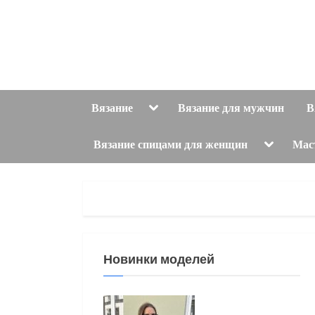
Skip
to
content
Toggle
Вязание
Вязание для мужчин
В
sub-
menu
Toggle
Вязание спицами для женщин
Мас
sub-
menu
Новинки моделей