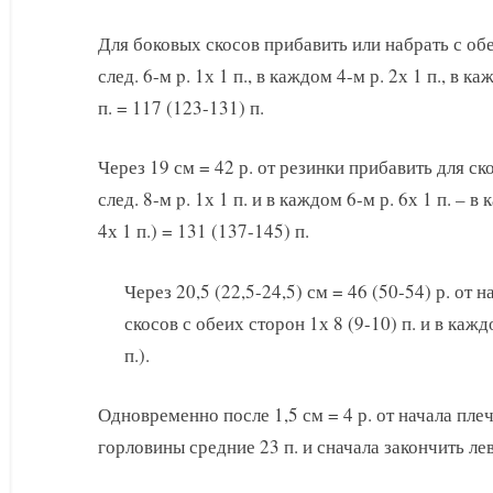
Для боковых скосов прибавить или набрать с обеих
след. 6-м p. 1х 1 п., в каждом 4-м р. 2х 1 п., в каж
п. = 117 (123-131) п.
Через 19 см = 42 р. от резинки прибавить для ско
след. 8-м p. 1х 1 п. и в каждом 6-м р. 6х 1 п. – в
4х 1 п.) = 131 (137-145) п.
Через 20,5 (22,5-24,5) см = 46 (50-54) р. от
скосов с обеих сторон 1х 8 (9-10) п. и в каждом
п.).
Одновременно после 1,5 см = 4 р. от начала пле
горловины средние 23 п. и сначала закончить ле