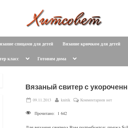
вязание
Х
спицами,
язание спицами для детей
Вязание крючком для детей
и
вязание
крючком,
т
Toggle
Toggle
тер класс
Готовим дома
sub-
sub-
модные
menu
menu
с
вязаные
модели
о
Вязаный свитер с укорочен
с
пошаговым
в
Posted
By
к
09.11.2013
knitik
Комментариев
нет
описанием
on
записи
е
и
Прочитано:
1 642
Вязаный
схемами.
т
свитер
Для вязания свитера Вам потребуется: пряжа Sc