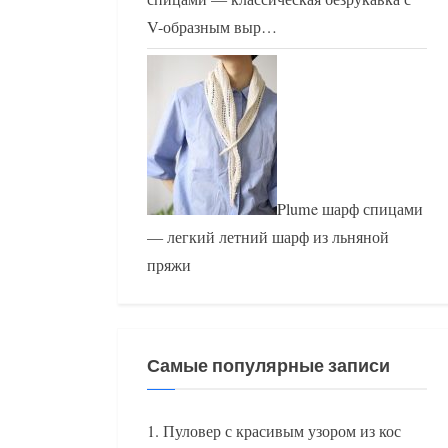
V-образным выр…
Plume шарф спицами
— легкий летний шарф из льняной
пряжи
Самые популярные записи
Пуловер с красивым узором из кос