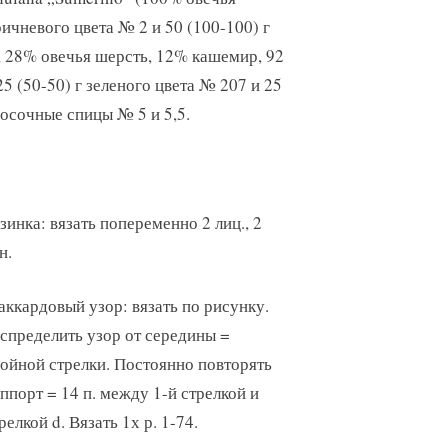
оричневого цвета № 2 и 50 (100-100) г
ми
, 28% овечья шерсть, 12% кашемир, 92
25 (50-50) г зеленого цвета № 207 и 25
носочные спицы № 5 и 5,5.
зинка: вязать попеременно 2 лиц., 2
н.
ккардовый узор: вязать по рисунку.
спределить узор от середины =
ойной стрелки. Постоянно повторять
ппорт = 14 п. между 1-й стрелкой и
релкой d. Вязать 1х р. 1-74.