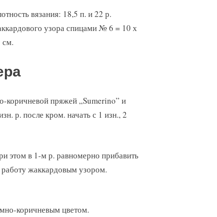
отность вязания: 18,5 п. и 22 р.
ккардового узора спицами № 6 = 10 х
 см.
ера
но-коричневой пряжей „Sumerino” и
изн. р. после кром. начать с 1 изн., 2
при этом в 1-м р. равномерно прибавить
ть работу жаккардовым узором.
темно-коричневым цветом.