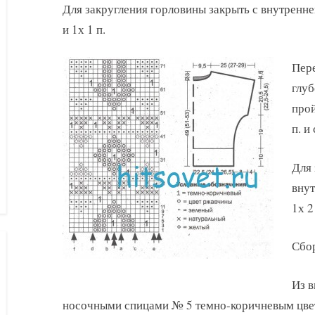
Для закругления горловины закрыть с внутреннего
и 1х 1 п.
Пере
глуб
прой
п. и
Для 
внут
1х 2 
Сбор
Из в
носочными спицами № 5 темно-коричневым цветом