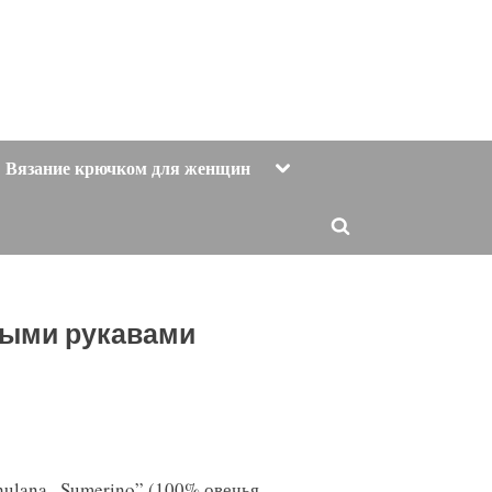
Toggle
Вязание крючком для женщин
sub-
menu
Toggle
search
form
ными рукавами
hulana „Sumerino” (100% овечья