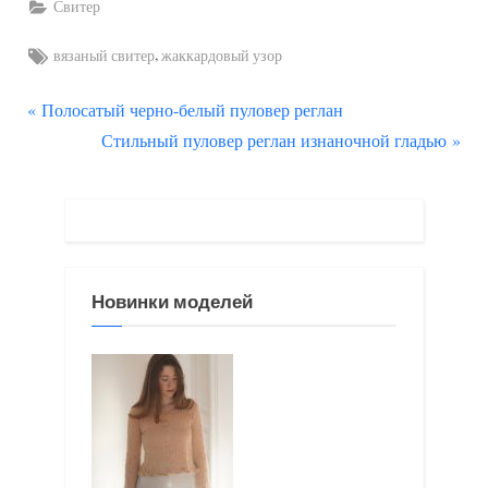
Свитер
Tags:
,
вязаный свитер
жаккардовый узор
П
Навигация
Полосатый черно-белый пуловер реглан
р
С
Стильный пуловер реглан изнаночной гладью
по
е
л
д
е
записям
ы
д
д
у
у
ю
Новинки моделей
щ
щ
а
а
я
я
з
з
а
а
п
п