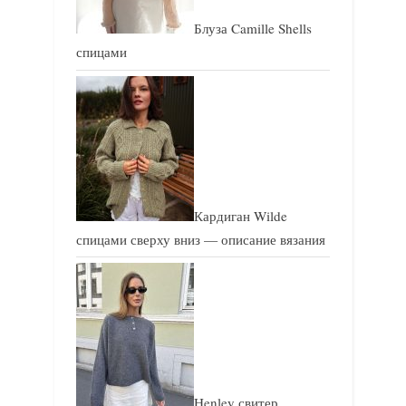
и
и
Блуза Camille Shells
с
с
спицами
ь
ь
:
:
Кардиган Wilde
спицами сверху вниз — описание вязания
Henley свитер