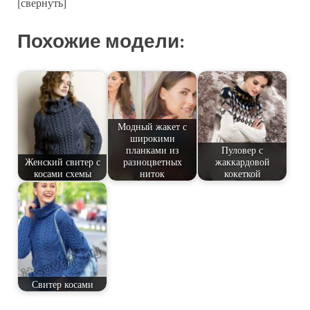
[свернуть]
Похожие модели:
Модный жакет с
широкими
планками из
Пуловер с
Женский свитер с
разноцветных
жаккардовой
косами схемы
ниток
кокеткой
Свитер косами