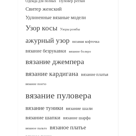
Одежда для полных
Пуловер реглан
Свитер женский
Удлиненные вязаные модели
Узор косы
Узоры ромбы
ажурный узор
вязаная кофточка
вязание безрукавки
вязание болеро
вязание джемпера
вязание кардигана
вязание платья
вязание пончо
вязание пуловера
вязание туники
вязание шали
вязание шапки
вязание шарфа
вязаное платье
вязаное пальто