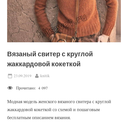
Вязаный свитер с круглой
жаккардовой кокеткой
Posted
By
23.09.2019
knitik
on
Прочитано:
4 097
Модная модель женского вязаного свитера с круглой
жаккардовой кокеткой со схемой и пошаговым
бесплатным описанием вязания.