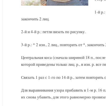
1-й р.:
закончить 2 лиц.
2-й и 4-й р.: петли вязать по рисунку.
3-й р.: * 2 изн., 2 лиц., повторять от *, закончить
Центральная коса (сначала шириной 18 п., после 1-
которой приведены только лиц. р., в изн. р. все п
Связать 1 раз с 1-го по 14-й р., затем повторять с
Для выравнивания узора прибавить в 1-м р. 16 п.,
их снова убавить, для этого равномерно провязат