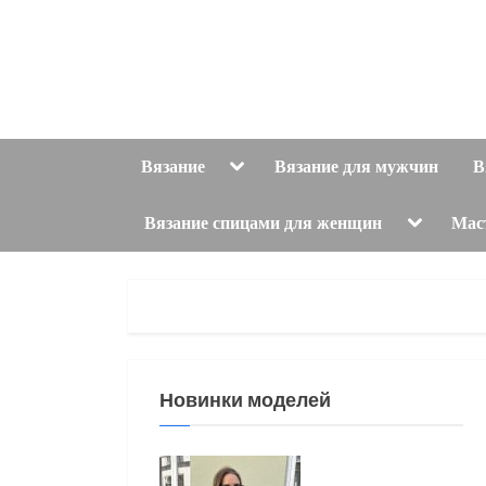
Skip
to
content
Toggle
Вязание
Вязание для мужчин
В
sub-
menu
Toggle
Вязание спицами для женщин
Мас
sub-
menu
Новинки моделей