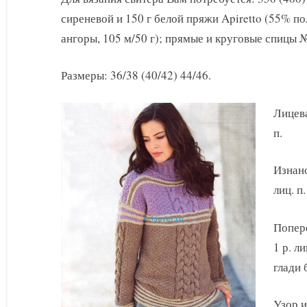
с
сиреневой и 150 г белой пряжи Apiretto (55% п
косами
и
ангоры, 105 м/50 г); прямые и круговые спицы №
полосами
Размеры: 36/38 (40/42) 44/46.
Лицевая
п.
Изнаноч
лиц. п.
Попере
1 р. ли
глади 
Узор и