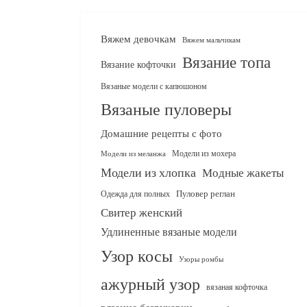
Вяжем девочкам
Вяжем мальчикам
Вязание топа
Вязание кофточки
Вязаные модели с капюшоном
Вязаные пуловеры
Домашние рецепты с фото
Модели из мохера
Модели из меланжа
Модели из хлопка
Модные жакеты
Одежда для полных
Пуловер реглан
Свитер женский
Удлиненные вязаные модели
Узор косы
Узоры ромбы
ажурный узор
вязаная кофточка