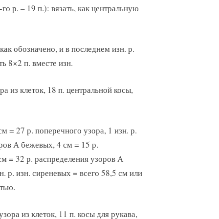
го р. – 19 п.): вязать, как центральную
как обозначено, и в последнем изн. р.
ь 8×2 п. вместе изн.
ра из клеток, 18 п. центральной косы,
 = 27 р. поперечного узора, 1 изн. р.
ров А бежевых, 4 см = 15 р.
 см = 32 р. распределения узоров А
н. р. изн. сиреневых = всего 58,5 см или
итью.
узора из клеток, 11 п. косы для рукава,