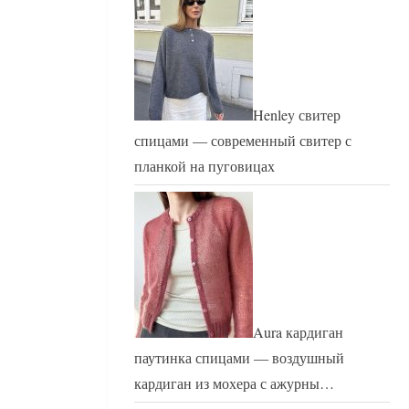
Henley свитер
спицами — современный свитер с
планкой на пуговицах
Aura кардиган
паутинка спицами — воздушный
кардиган из мохера с ажурны…