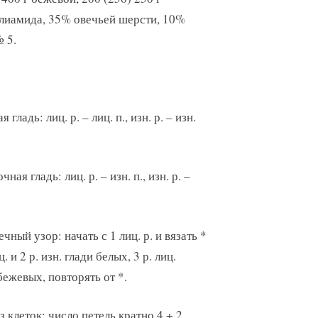
олиамида, 35% овечьей шерсти, 10%
 5.
 гладь: лиц. р. – лиц. п., изн. р. – изн.
ная гладь: лиц. р. – изн. п., изн. р. –
чный узор: начать с 1 лиц. р. и вязать *
ц. и 2 р. изн. глади белых, 3 р. лиц.
бежевых, повторять от *.
з клеток: число петель кратно 4 + 2.