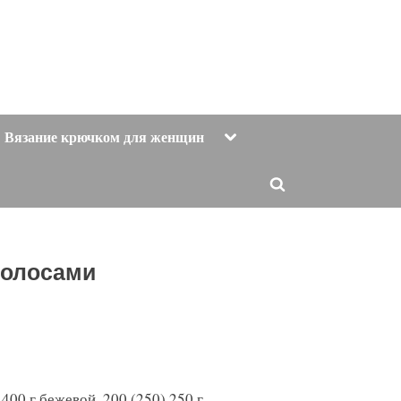
Toggle
Вязание крючком для женщин
sub-
menu
Toggle
search
form
полосами
400 г бежевой, 200 (250) 250 г