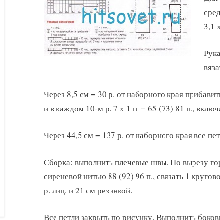
сред
3,1 х
Рука
вяза
Через 8,5 см = 30 р. от наборного края прибавит
и в каждом 10-м р. 7 х 1 п. = 65 (73) 81 п., вкл
Через 44,5 см = 137 р. от наборного края все пе
Сборка: выполнить плечевые швы. По вырезу го
сиреневой нитью 88 (92) 96 п., связать 1 круговой
р. лиц. и 21 см резинкой.
Все петли закрыть по рисунку. Выполнить боков