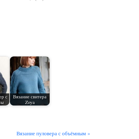
ер с
Вязание свитера
мы
Zoya
С
Вязание пуловера с объёмным