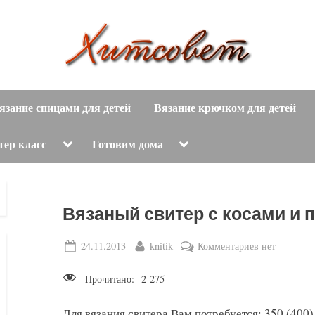
вязание
Х
спицами,
язание спицами для детей
Вязание крючком для детей
и
вязание
крючком,
т
Toggle
Toggle
тер класс
Готовим дома
sub-
sub-
модные
menu
menu
с
вязаные
модели
о
Вязаный свитер с косами и 
с
пошаговым
в
Posted
By
к
24.11.2013
knitik
Комментариев
нет
описанием
on
записи
е
и
Прочитано:
2 275
Вязаный
схемами.
т
свитер
Для вязания свитера Вам потребуется: 350 (400) 