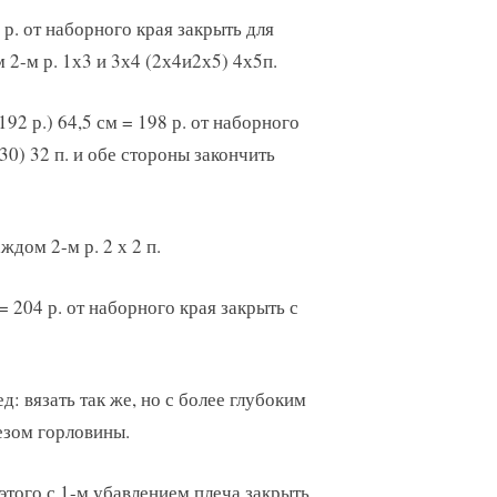
4 р. от наборного края закрыть для
м 2-м р. 1х3 и 3х4 (2х4и2х5) 4х5п.
192 р.) 64,5 см = 198 р. от наборного
30) 32 п. и обе стороны закончить
ждом 2-м р. 2 х 2 п.
 = 204 р. от наборного края закрыть с
д: вязать так же, но с более глубоким
зом горловины.
этого с 1-м убавлением плеча закрыть