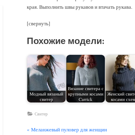
края. Выполнить швы рукавов и втачать рукава.
[свернуть]
Похожие модели:
Вязание свитера с
Модный вязаный
крупными косами
Женский свит
свитер
Carrick
косами схе
Свитер
П
Меланжевый пуловер для женщин
Навигация