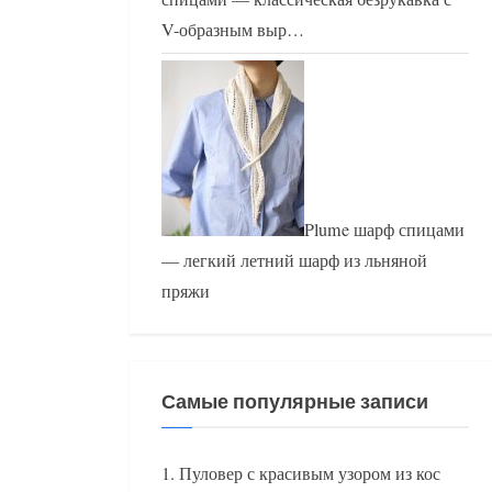
V-образным выр…
Plume шарф спицами
— легкий летний шарф из льняной
пряжи
Самые популярные записи
Пуловер с красивым узором из кос