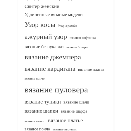
Свитер женский
Удлиненные вязаные модели
Узор косы
Узоры ромбы
ажурный узор
вязаная кофточка
вязание безрукавки
вязание болеро
вязание джемпера
вязание кардигана
вязание платья
вязание пончо
вязание пуловера
вязание туники
вязание шали
вязание шапки
вязание шарфа
вязаное платье
вязаное пальто
вязаное пончо
вязаные игрушки