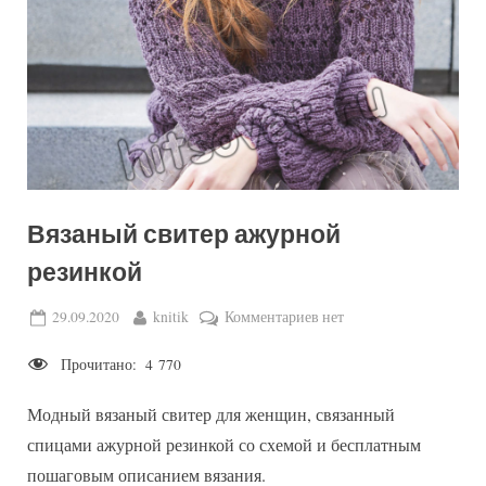
Вязаный свитер ажурной
резинкой
Posted
By
к
29.09.2020
knitik
Комментариев
нет
on
записи
Прочитано:
4 770
Вязаный
свитер
Модный вязаный свитер для женщин, связанный
ажурной
резинкой
спицами ажурной резинкой со схемой и бесплатным
пошаговым описанием вязания.