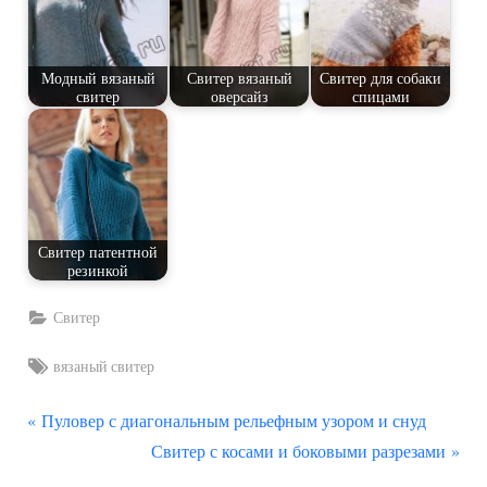
Модный вязаный
Свитер вязаный
Свитер для собаки
свитер
оверсайз
спицами
Свитер патентной
резинкой
Свитер
Tags:
вязаный свитер
П
Навигация
Пуловер с диагональным рельефным узором и снуд
р
С
Свитер с косами и боковыми разрезами
по
е
л