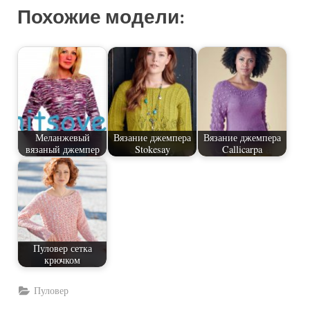
Похожие модели:
Меланжевый
Вязание джемпера
Вязание джемпера
вязаный джемпер
Stokesay
Callicarpa
Пуловер сетка
крючком
Пуловер