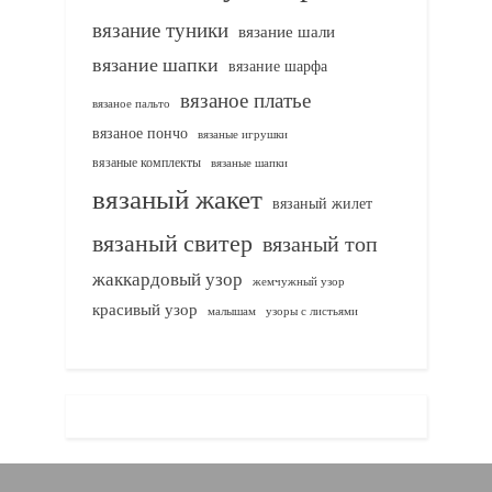
вязание туники
вязание шали
вязание шапки
вязание шарфа
вязаное платье
вязаное пальто
вязаное пончо
вязаные игрушки
вязаные комплекты
вязаные шапки
вязаный жакет
вязаный жилет
вязаный свитер
вязаный топ
жаккардовый узор
жемчужный узор
красивый узор
узоры с листьями
малышам