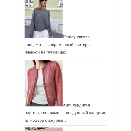
с
с
ь
ь
:
:
Henley свитер
спицами — современный свитер с
планкой на пуговицах
Aura кардиган
паутинка спицами — воздушный кардиган
из мохера с ажурны…