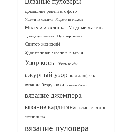
Вязаные пуловеры
Домашние рецепты с фото
Модели из мохера
Модели из меланжа
Модели из хлопка
Модные жакеты
Одежда для полных
Пуловер реглан
Свитер женский
Удлиненные вязаные модели
Узор косы
Узоры ромбы
ажурный узор
вязаная кофточка
вязание безрукавки
вязание болеро
вязание джемпера
вязание кардигана
вязание платья
вязание пончо
вязание пуловера