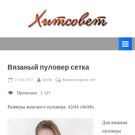
Skip
to
content
вязание
Х
спицами,
и
вязание
т
крючком,
модные
с
вязаные
Вязаный пуловер сетка
о
модели
с
в
Posted
By
к
27.04.2015
knitik
Комментариев
нет
пошаговым
on
записи
е
описанием
Прочитано:
2 327
Вязаный
т
и
пуловер
схемами.
Размеры женского пуловера: 42/44 (46/48).
сетка
Для вязания
пуловера