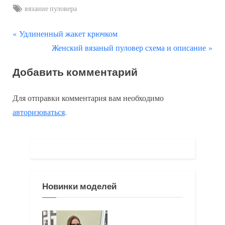
Tags:
вязание пуловера
П
Навигация
Удлиненный жакет крючком
р
С
Женский вязаный пуловер схема и описание
по
е
л
Добавить комментарий
д
е
записям
ы
д
Для отправки комментария вам необходимо
д
у
авторизоваться
.
у
ю
щ
щ
а
а
я
я
з
з
Новинки моделей
а
а
п
п
и
и