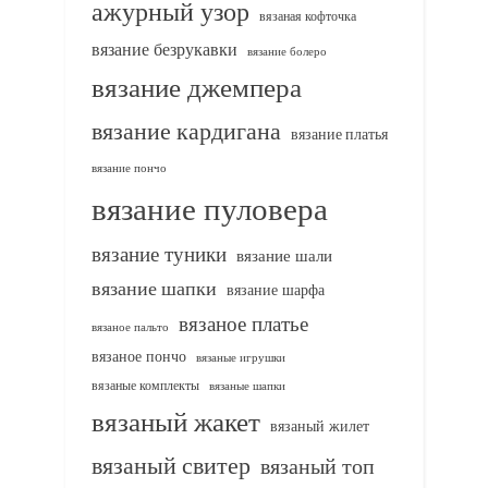
ажурный узор
вязаная кофточка
вязание безрукавки
вязание болеро
вязание джемпера
вязание кардигана
вязание платья
вязание пончо
вязание пуловера
вязание туники
вязание шали
вязание шапки
вязание шарфа
вязаное платье
вязаное пальто
вязаное пончо
вязаные игрушки
вязаные комплекты
вязаные шапки
вязаный жакет
вязаный жилет
вязаный свитер
вязаный топ