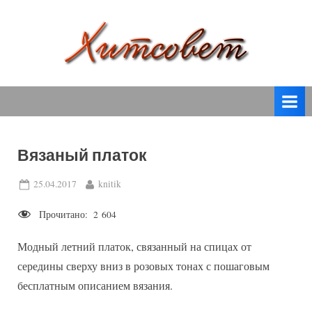
Skip
to
content
вязание
Х
спицами,
и
вязание
т
крючком,
модные
с
вязаные
Вязаный платок
о
модели
с
в
Posted
By
25.04.2017
knitik
пошаговым
on
е
описанием
Прочитано:
2 604
т
и
схемами.
Модный летний платок, связанный на спицах от
середины сверху вниз в розовых тонах с пошаговым
бесплатным описанием вязания.