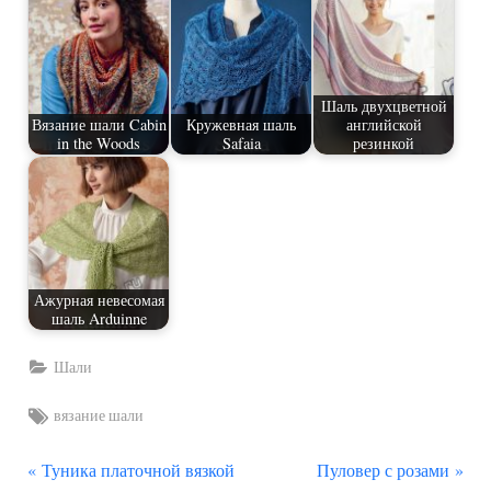
Шаль двухцветной
Вязание шали Cabin
Кружевная шаль
английской
in the Woods
Safaia
резинкой
Ажурная невесомая
шаль Arduinne
Шали
Tags:
вязание шали
П
С
Навигация
Туника платочной вязкой
Пуловер с розами