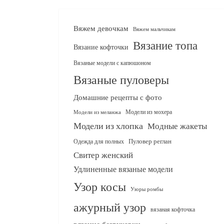
Вяжем девочкам
Вяжем мальчикам
Вязание топа
Вязание кофточки
Вязаные модели с капюшоном
Вязаные пуловеры
Домашние рецепты с фото
Модели из мохера
Модели из меланжа
Модели из хлопка
Модные жакеты
Одежда для полных
Пуловер реглан
Свитер женский
Удлиненные вязаные модели
Узор косы
Узоры ромбы
ажурный узор
вязаная кофточка