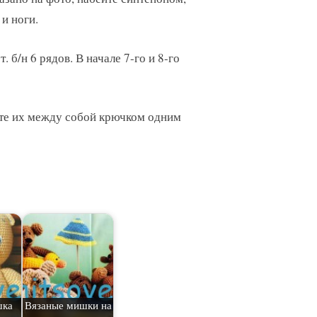
и ноги.
. б/н 6 рядов. В начале 7-го и 8-го
ните их между собой крючком одним
шка
Вязаные мишки на