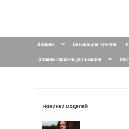
Skip
to
content
Toggle
Вязание
Вязание для мужчин
В
sub-
menu
Toggle
Вязание спицами для женщин
Мас
sub-
menu
Новинки моделей