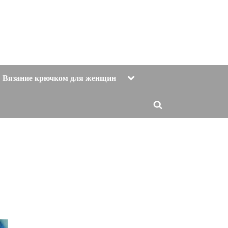
Toggle
Вязание крючком для женщин
sub-
menu
Toggle
search
form