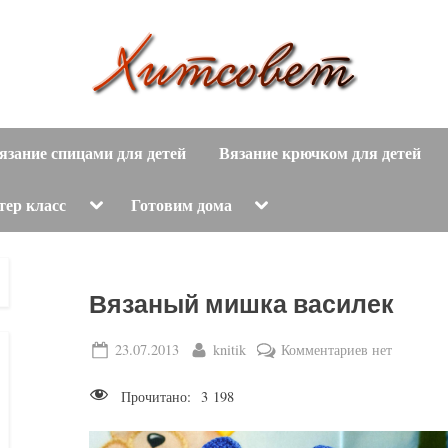
вязание
Х
спицами,
язание спицами для детей
Вязание крючком для детей
и
вязание
крючком,
т
Toggle
Toggle
тер класс
Готовим дома
sub-
sub-
модные
menu
menu
с
вязаные
модели
о
Вязаный мишка василек
с
пошаговым
в
Posted
By
к
23.07.2013
knitik
Комментариев
нет
описанием
on
записи
е
и
Прочитано:
3 198
Вязаный
схемами.
т
мишка