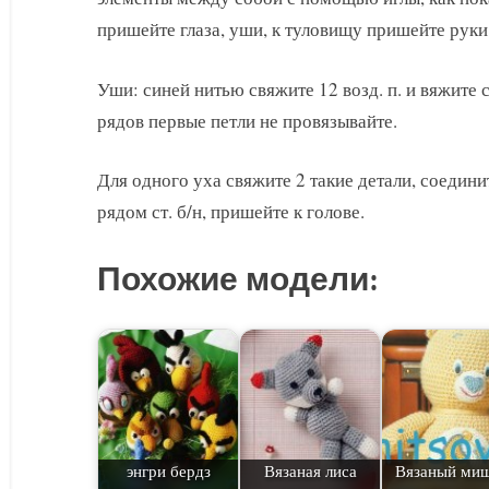
пришейте глаза, уши, к туловищу пришейте руки 
Уши: синей нитью свяжите 12 возд. п. и вяжите ст
рядов первые петли не провязывайте.
Для одного уха свяжите 2 такие детали, соеди
рядом ст. б/н, пришейте к голове.
Похожие модели:
энгри бердз
Вязаная лиса
Вязаный ми