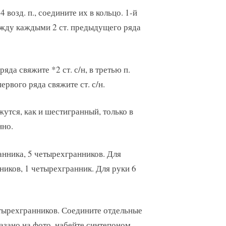
возд. п., соедините их в кольцо. 1-й
н между каждыми 2 ст. предыдущего ряда
яда свяжите *2 ст. с/н, в третью п.
первого ряда свяжите ст. с/н.
утся, как и шестигранный, только в
нно.
анника, 5 четырехгранников. Для
ников, 1 четырехгранник. Для руки 6
етырехгранников. Соедините отдельные
зано на фото, набейте синтепоном,