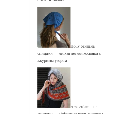
Holly бандана
спицами — легкая летняя косынка с
ажурным узором
Amsterdam шаль
спицами — эффектная шаль с узором