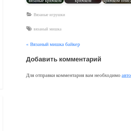
вязаные крючком
крючком
крючком опис
Вязаные игрушки
Tags:
вязаный мишка
П
Вязаный мишка байкер
Навигация
р
по
Добавить комментарий
е
д
записям
Для отправки комментария вам необходимо
авт
ы
д
у
щ
а
я
з