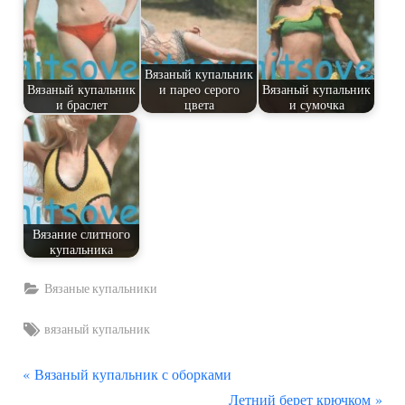
Вязаный купальник
Вязаный купальник
и парео серого
Вязаный купальник
и браслет
цвета
и сумочка
Вязание слитного
купальника
Вязаные купальники
Tags:
вязаный купальник
П
Навигация
Вязаный купальник с оборками
р
С
Летний берет крючком