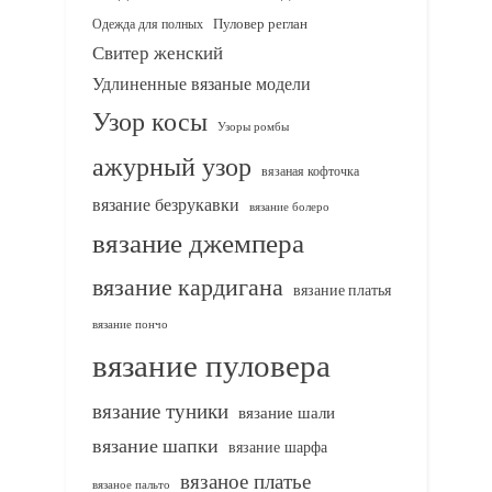
Одежда для полных
Пуловер реглан
Свитер женский
Удлиненные вязаные модели
Узор косы
Узоры ромбы
ажурный узор
вязаная кофточка
вязание безрукавки
вязание болеро
вязание джемпера
вязание кардигана
вязание платья
вязание пончо
вязание пуловера
вязание туники
вязание шали
вязание шапки
вязание шарфа
вязаное платье
вязаное пальто