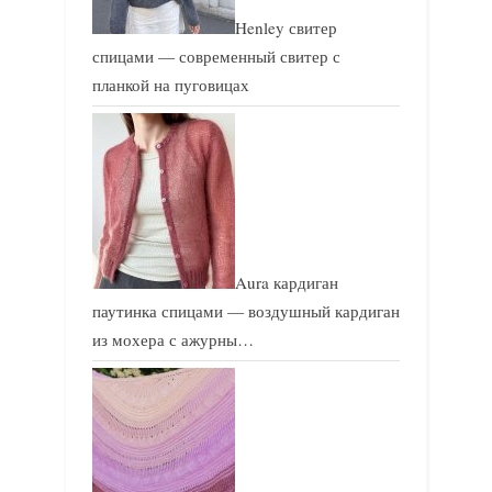
Henley свитер
спицами — современный свитер с
планкой на пуговицах
Aura кардиган
паутинка спицами — воздушный кардиган
из мохера с ажурны…