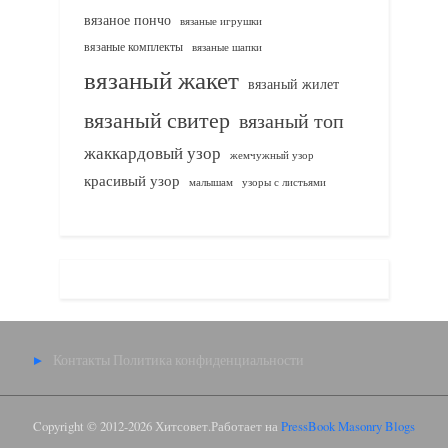
вязаное пончо
вязаные игрушки
вязаные комплекты
вязаные шапки
вязаный жакет
вязаный жилет
вязаный свитер
вязаный топ
жаккардовый узор
жемчужный узор
красивый узор
узоры с листьями
малышам
Контакты
Политика конфиденциальности
Copyright © 2012-2026 Хитсовет.
Работает на
PressBook Masonry Blogs