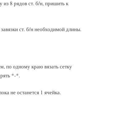
из 8 рядов ст. б/н, пришить к
ь завязки ст. б/н необходимой длины.
см, по одному краю вязать сетку
рять *-*.
ока не останется 1 ячейка.