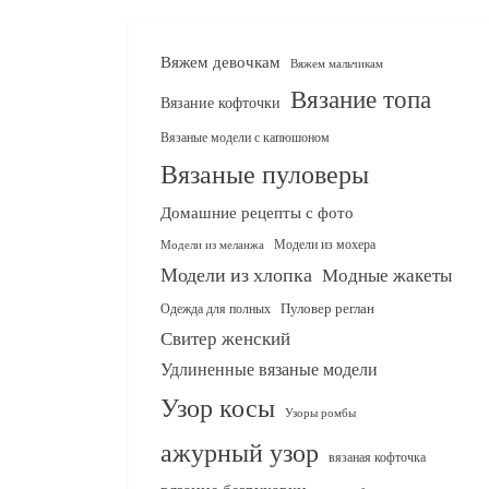
Вяжем девочкам
Вяжем мальчикам
Вязание топа
Вязание кофточки
Вязаные модели с капюшоном
Вязаные пуловеры
Домашние рецепты с фото
Модели из мохера
Модели из меланжа
Модели из хлопка
Модные жакеты
Одежда для полных
Пуловер реглан
Свитер женский
Удлиненные вязаные модели
Узор косы
Узоры ромбы
ажурный узор
вязаная кофточка