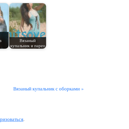
в
Вязаный
купальник и парео
С
Вязаный купальник с оборками
л
е
д
оризоваться
.
у