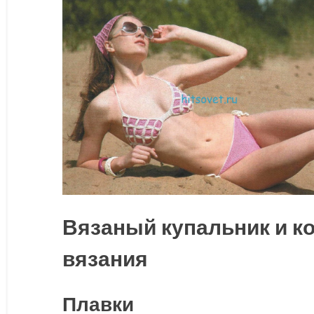
и
косынка
Вязаный купальник и к
вязания
Плавки