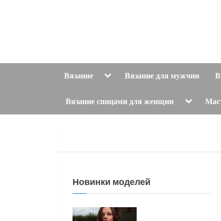
Skip
to
content
Toggle
Вязание
Вязание для мужчин
В
sub-
menu
Toggle
Вязание спицами для женщин
Мас
sub-
menu
Новинки моделей