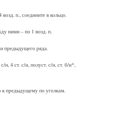
возд. п., соедините в кольцо.
жду ними – по 1 возд. п.
ами предыдущего ряда.
/н, 4 ст. с/н, полуст. с/н, ст. б/н*,
о к предыдущему по уголкам.