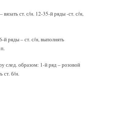
 вязать ст. с/н. 12-35-й ряды -ст. с/н,
36-й ряды – ст. с/н, выполнять
п.
у след. образом: 1-й ряд – розовой
 ст. б/н.