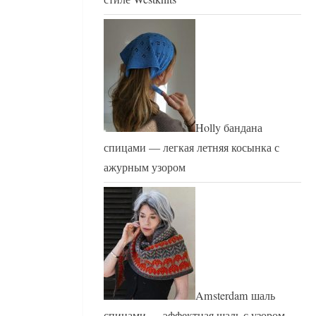
Holly бандана
спицами — легкая летняя косынка с
ажурным узором
Amsterdam шаль
спицами — эффектная шаль с узором