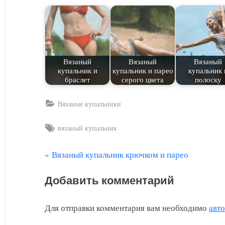
Вязаный
Вязаный
Вязаный
купальник и
купальник и парео
купальник 
браслет
серого цвета
полоску
Вязаные купальники
Tags:
вязаный купальник
П
Вязаный купальник крючком и парео
Навигация
р
по
Добавить комментарий
е
д
записям
Для отправки комментария вам необходимо
авт
ы