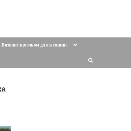
Toggle
Вязание крючком для женщин
sub-
menu
Toggle
search
form
ка