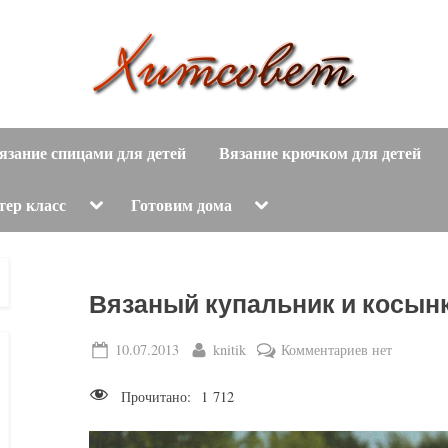
вязание
Х
спицами,
язание спицами для детей
Вязание крючком для детей
и
вязание
крючком,
т
Toggle
Toggle
тер класс
Готовим дома
sub-
sub-
модные
menu
menu
с
вязаные
модели
о
Вязаный купальник и косын
с
пошаговым
в
Posted
By
к
10.07.2013
knitik
Комментариев
нет
описанием
on
записи
е
и
Прочитано:
1 712
Вязаный
схемами.
т
купальник