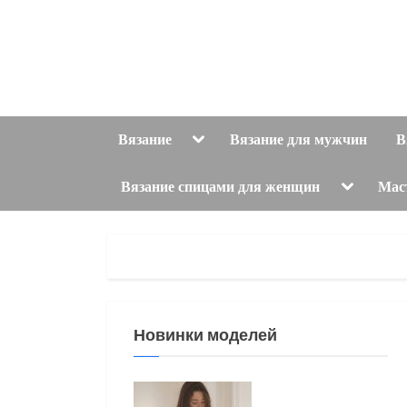
Skip
to
content
Toggle
Вязание
Вязание для мужчин
В
sub-
menu
Toggle
Вязание спицами для женщин
Мас
sub-
menu
Новинки моделей