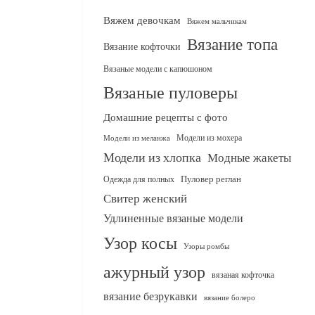
Вяжем девочкам
Вяжем мальчикам
Вязание топа
Вязание кофточки
Вязаные модели с капюшоном
Вязаные пуловеры
Домашние рецепты с фото
Модели из мохера
Модели из меланжа
Модели из хлопка
Модные жакеты
Одежда для полных
Пуловер реглан
Свитер женский
Удлиненные вязаные модели
Узор косы
Узоры ромбы
ажурный узор
вязаная кофточка
вязание безрукавки
вязание болеро