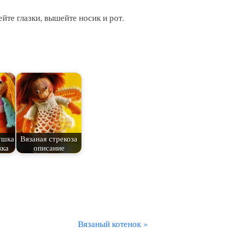
йте глазки, вышейте носик и рот.
ушка
Вязаная стрекоза
жка
описание
С
Вязаный котенок