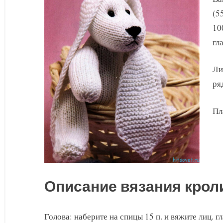
(5
10
гла
Ли
ря
Пл
Описание вязания крол
Голова: наберите на спицы 15 п. и вяжите лиц. г