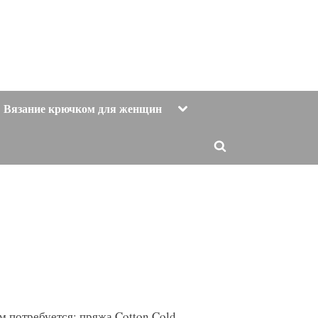
Toggle
Вязание крючком для женщин
sub-
menu
Toggle
search
form
м потребуется: пряжа Cotton Cold