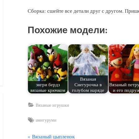
Сборка: сшейте все детали друг с другом. Прише
Похожие модели:
Вязаная
энгри бердз
Снегурочка в
Вязаный петр
вязаные крючком
голубом наряде
и его подру
Вязаные игрушки
Tags:
амигуруми
П
Вязаный цыпленок
Навигация