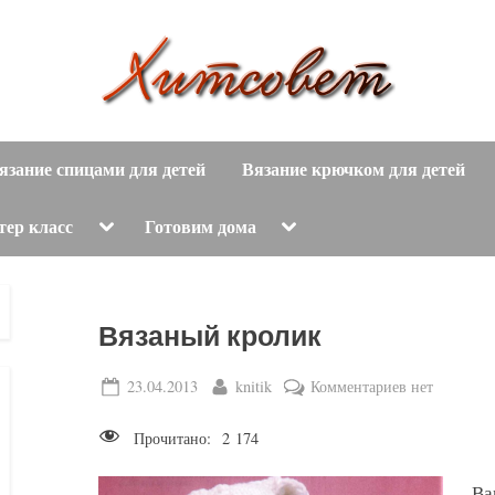
вязание
Х
спицами,
язание спицами для детей
Вязание крючком для детей
и
вязание
крючком,
т
Toggle
Toggle
тер класс
Готовим дома
sub-
sub-
модные
menu
menu
с
вязаные
модели
о
Вязаный кролик
с
пошаговым
в
Posted
By
к
23.04.2013
knitik
Комментариев
нет
описанием
on
записи
е
и
Прочитано:
2 174
Вязаный
схемами.
т
кролик
Ва