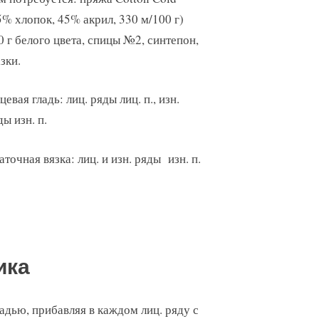
5% хлопок, 45% акрил, 330 м/100 г)
0 г белого цвета, спицы №2, синтепон,
зки.
цевая гладь: лиц. ряды лиц. п., изн.
ды изн. п.
аточная вязка: лиц. и изн. ряды изн. п.
ика
ладью, прибавляя в каждом лиц. ряду с