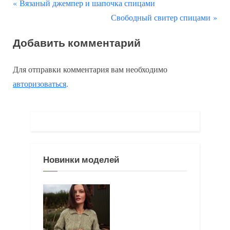
П
Навигация
Вязаный джемпер и шапочка спицами
р
С
Свободный свитер спицами
по
е
л
Добавить комментарий
д
е
записям
ы
д
Для отправки комментария вам необходимо
д
у
авторизоваться
.
у
ю
щ
щ
а
а
я
я
з
з
Новинки моделей
а
а
п
п
и
и
с
с
ь
ь