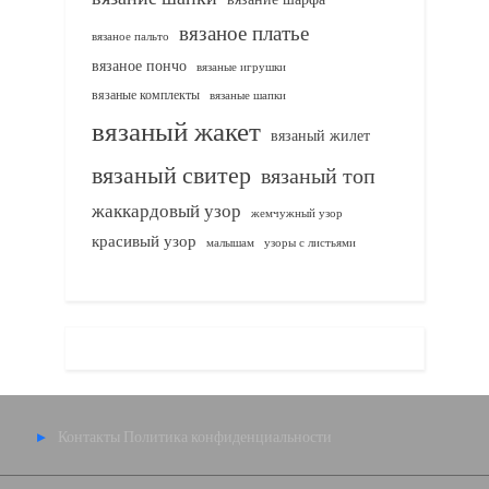
вязаное платье
вязаное пальто
вязаное пончо
вязаные игрушки
вязаные комплекты
вязаные шапки
вязаный жакет
вязаный жилет
вязаный свитер
вязаный топ
жаккардовый узор
жемчужный узор
красивый узор
узоры с листьями
малышам
Контакты
Политика конфиденциальности