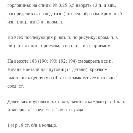
горловины: на спицы № 3,25-3,5 набрать 13 п. и вяз.,
распределив п. в след. (изн.) р. след. образом: кром. п., 5
изн. (лиц., изн.) п., кром. п.
Во всех последующих р. вяз. п. по рисунку; кром. п. в
лиц. р. вяз. лиц. приемом, в изн. р. – изн. приемом.
На высоте 188 (190; 190; 192; 194) см закрыть все п.
Вязаные детали для пуговиц (4 детали): крючком
выполнить цепочку из 4 в. п. и замкнуть ее в кольцо 1
соед. ст.
Далее вяз. круговым р. ст. б/н, начиная каждый р. с 1 в. п.
и завершая 1 соед. ст. в 1-ю в. п. ряда.
1-й р.. 8 ст. б/н в кольцо.