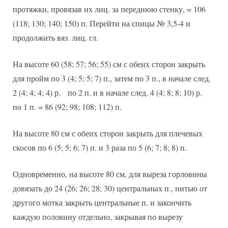
протяжки, провязав их лиц. за переднюю стенку, = 106
(118; 130; 140; 150) п. Перейти на спицы № 3,5-4 и
продолжить вяз. лиц. гл.
На высоте 60 (58; 57; 56; 55) см с обеих сторон закрыть
для пройм по 3 (4; 5; 5; 7) п., затем по 3 п., в начале след.
2 (4; 4; 4; 4) р. по 2 п. и в начале след. 4 (4; 8; 8; 10) р.
по 1 п. = 86 (92; 98; 108; 112) п.
На высоте 80 см с обеих сторон закрыть для плечевых
скосов по 6 (5; 5; 6; 7) п. и 3 раза по 5 (6; 7; 8; 8) п.
Одновременно, на высоте 80 см, для выреза горловины
довязать до 24 (26; 26; 28; 30) центральных п., нитью от
другого мотка закрыть центральные п. и закончить
каждую половину отдельно, закрывая по вырезу