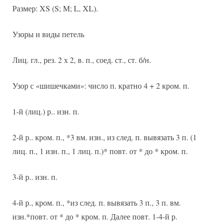
Размер: XS (S; М; L, XL).
Узоры и виды петель
Лиц. гл., рез. 2 х 2, в. п., соед. ст., ст. б/н.
Узор с «шишечками»: число п. кратно 4 + 2 кром. п.
1-й (лиц.) р.. изн. п.
2-й р.. кром. п., *3 вм. изн., из след. п. вывязать 3 п. (1
лиц. п., 1 изн. п., 1 лиц. п.)* повт. от * до * кром. п.
3-й р.. изн. п.
4-й р., кром. п., *из след. п. вывязать 3 п., 3 п. вм.
изн.*повт. от * до * кром. п. Далее повт. 1-4-й р.