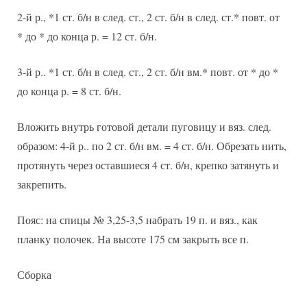
2-й р., *1 ст. б/н в след. ст., 2 ст. б/н в след. ст.* повт. от
* до * до конца р. = 12 ст. б/н.
3-й р.. *1 ст. б/н в след. ст., 2 ст. б/н вм.* повт. от * до *
до конца р. = 8 ст. б/н.
Вложить внутрь готовой детали пуговицу и вяз. след.
образом: 4-й р.. по 2 ст. б/н вм. = 4 ст. б/н. Обрезать нить,
протянуть через оставшиеся 4 ст. б/н, крепко затянуть и
закрепить.
Пояс: на спицы № 3,25-3,5 набрать 19 п. и вяз., как
планку полочек. На высоте 175 см закрыть все п.
Сборка