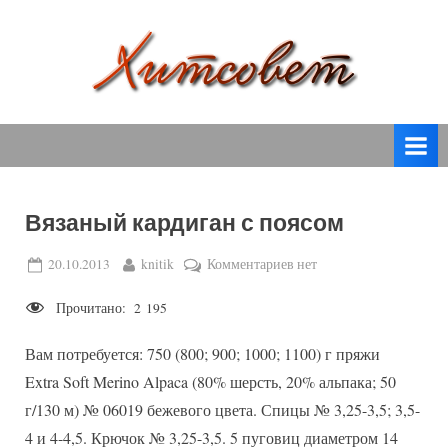
Skip
to
content
вязание
Х
спицами,
и
вязание
т
крючком,
модные
с
вязаные
Вязаный кардиган с поясом
о
модели
с
в
Posted
By
к
20.10.2013
knitik
Комментариев
нет
пошаговым
on
записи
е
описанием
Прочитано:
2 195
Вязаный
т
и
кардиган
схемами.
Вам потребуется: 750 (800; 900; 1000; 1100) г пряжи
с
поясом
Extra Soft Merino Alpaca (80% шерсть, 20% альпака; 50
г/130 м) № 06019 бежевого цвета. Спицы № 3,25-3,5; 3,5-
4 и 4-4,5. Крючок № 3,25-3,5. 5 пуговиц диаметром 14