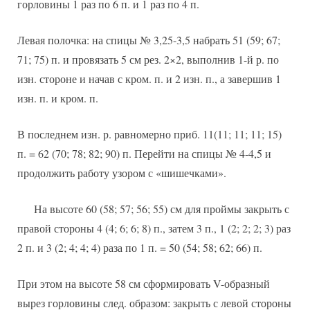
горловины 1 раз по 6 п. и 1 раз по 4 п.
Левая полочка: на спицы № 3,25-3,5 набрать 51 (59; 67;
71; 75) п. и провязать 5 см рез. 2×2, выполнив 1-й р. по
изн. стороне и начав с кром. п. и 2 изн. п., а завершив 1
изн. п. и кром. п.
В последнем изн. р. равномерно приб. 11(11; 11; 11; 15)
п. = 62 (70; 78; 82; 90) п. Перейти на спицы № 4-4,5 и
продолжить работу узором с «шишечками».
На высоте 60 (58; 57; 56; 55) см для проймы закрыть с
правой стороны 4 (4; 6; 6; 8) п., затем 3 п., 1 (2; 2; 2; 3) раз
2 п. и 3 (2; 4; 4; 4) раза по 1 п. = 50 (54; 58; 62; 66) п.
При этом на высоте 58 см сформировать V-образный
вырез горловины след. образом: закрыть с левой стороны