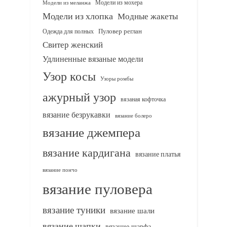
Модели из мохера
Модели из меланжа
Модели из хлопка
Модные жакеты
Одежда для полных
Пуловер реглан
Свитер женский
Удлиненные вязаные модели
Узор косы
Узоры ромбы
ажурный узор
вязаная кофточка
вязание безрукавки
вязание болеро
вязание джемпера
вязание кардигана
вязание платья
вязание пончо
вязание пуловера
вязание туники
вязание шали
вязание шапки
вязание шарфа