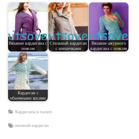
Вязание кардигана с
Стильный кардиган
Вязание ажурного
поясом
с шишечками
кардигана с поясом
Кардиган с
объемными косами
Кардиганы и пальто
Tags:
вязаный кардиган