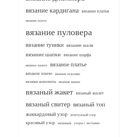
вязание кардигана
вязание платья
вязание пончо
вязание пуловера
вязание туники
вязание шали
вязание шапки
вязание шарфа
вязаное платье
вязаное пальто
вязаное пончо
вязаные игрушки
вязаные комплекты
вязаные шапки
вязаный жакет
вязаный жилет
вязаный свитер
вязаный топ
жаккардовый узор
жемчужный узор
красивый узор
узоры с листьями
малышам