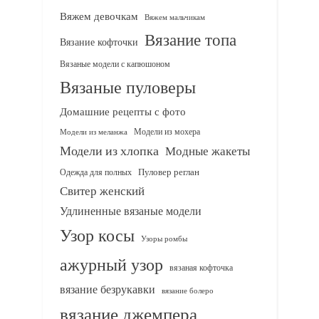
Вяжем девочкам
Вяжем мальчикам
Вязание топа
Вязание кофточки
Вязаные модели с капюшоном
Вязаные пуловеры
Домашние рецепты с фото
Модели из мохера
Модели из меланжа
Модели из хлопка
Модные жакеты
Одежда для полных
Пуловер реглан
Свитер женский
Удлиненные вязаные модели
Узор косы
Узоры ромбы
ажурный узор
вязаная кофточка
вязание безрукавки
вязание болеро
вязание джемпера