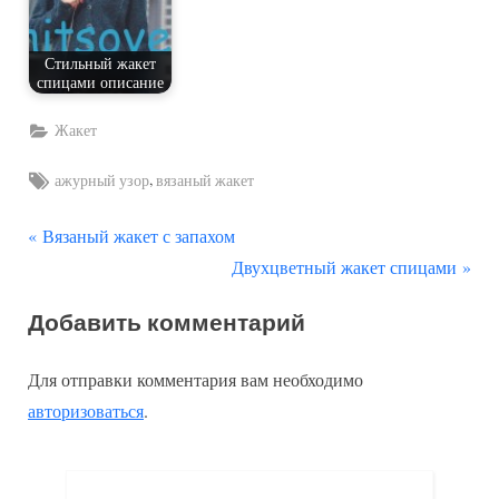
Стильный жакет
спицами описание
Жакет
Tags:
,
ажурный узор
вязаный жакет
П
Навигация
Вязаный жакет с запахом
р
С
Двухцветный жакет спицами
по
е
л
Добавить комментарий
д
е
записям
ы
д
Для отправки комментария вам необходимо
д
у
авторизоваться
.
у
ю
щ
щ
а
а