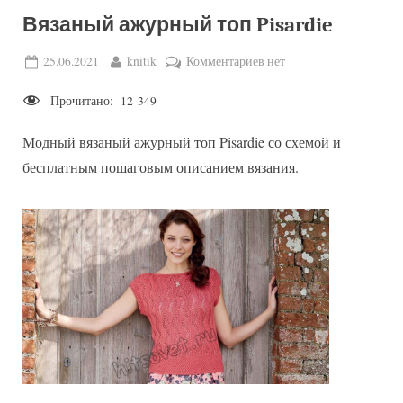
Вязаный ажурный топ Pisardie
Posted
By
к
25.06.2021
knitik
Комментариев
нет
on
записи
Прочитано:
12 349
Вязаный
ажурный
Модный вязаный ажурный топ Pisardie со схемой и
топ
Pisardie
бесплатным пошаговым описанием вязания.