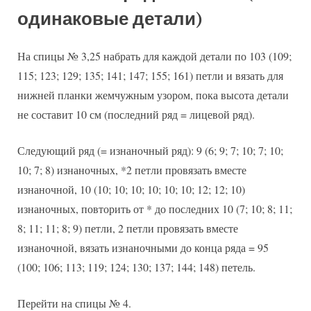
одинаковые детали)
На спицы № 3,25 набрать для каждой детали по 103 (109;
115; 123; 129; 135; 141; 147; 155; 161) петли и вязать для
нижней планки жемчужным узором, пока высота детали
не составит 10 см (последний ряд = лицевой ряд).
Следующий ряд (= изнаночный ряд): 9 (6; 9; 7; 10; 7; 10;
10; 7; 8) изнаночных, *2 петли провязать вместе
изнаночной, 10 (10; 10; 10; 10; 10; 10; 12; 12; 10)
изнаночных, повторить от * до последних 10 (7; 10; 8; 11;
8; 11; 11; 8; 9) петли, 2 петли провязать вместе
изнаночной, вязать изнаночными до конца ряда = 95
(100; 106; 113; 119; 124; 130; 137; 144; 148) петель.
Перейти на спицы № 4.