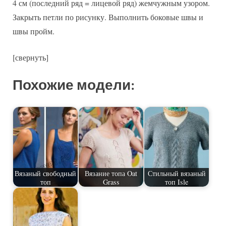
4 см (последний ряд = лицевой ряд) жемчужным узором.
Закрыть петли по рисунку. Выполнить боковые швы и
швы пройм.
[свернуть]
Похожие модели:
Вязаный свободный
Вязание топа Oat
Стильный вязаный
топ
Grass
топ Isle