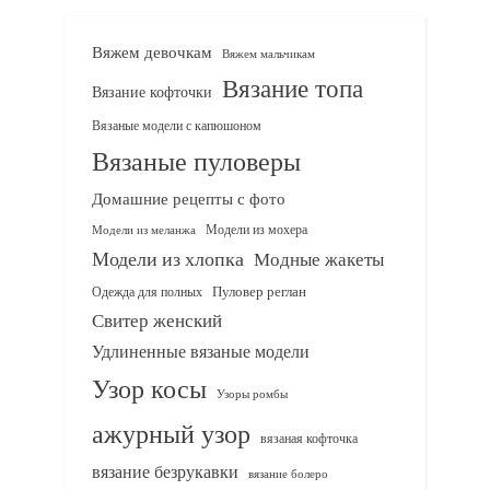
Вяжем девочкам
Вяжем мальчикам
Вязание топа
Вязание кофточки
Вязаные модели с капюшоном
Вязаные пуловеры
Домашние рецепты с фото
Модели из мохера
Модели из меланжа
Модели из хлопка
Модные жакеты
Одежда для полных
Пуловер реглан
Свитер женский
Удлиненные вязаные модели
Узор косы
Узоры ромбы
ажурный узор
вязаная кофточка
вязание безрукавки
вязание болеро