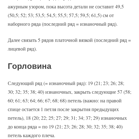
ажурным узором, пока высота детали не составит 49,5
(50,5; 52; 53; 53,5; 54,5; 55,5; 57,5; 59,5; 61,5) см от
наборного ряда (последний ряд = изнаночный ряд).
Далее связать 5 рядов платочной вязкой (последний ряд =
лицевой ряд).
Горловина
Следующий ряд (= изнаночный ряд): 19 (21; 23; 26; 28;
30; 32; 35; 38; 40) изнаночных, закрыть следующие 57 (58;
60; 61; 63; 64; 66; 67; 68; 68) петель (важно: на правой
спице остается 1 петля после закрытия предыдущих
петель), 18 (20; 22; 25; 27; 29; 31; 34; 37; 29) изнаночных
до конца ряда = по 19 (21; 23; 26; 28; 30; 32; 35; 38; 40)
петель каждого плеча.