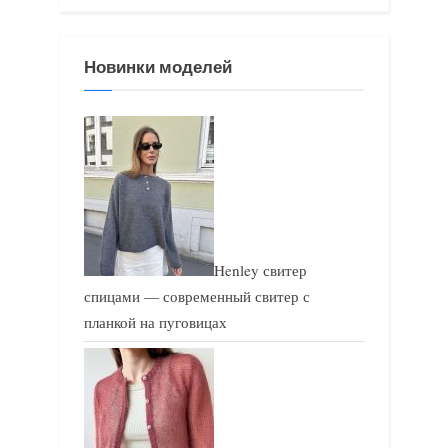
я
я
з
з
Новинки моделей
а
а
п
п
и
и
с
с
ь
ь
:
:
Henley свитер
спицами — современный свитер с
планкой на пуговицах