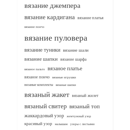
вязание джемпера
вязание кардигана
вязание платья
вязание пончо
вязание пуловера
вязание туники
вязание шали
вязание шапки
вязание шарфа
вязаное платье
вязаное пальто
вязаное пончо
вязаные игрушки
вязаные комплекты
вязаные шапки
вязаный жакет
вязаный жилет
вязаный свитер
вязаный топ
жаккардовый узор
жемчужный узор
красивый узор
узоры с листьями
малышам