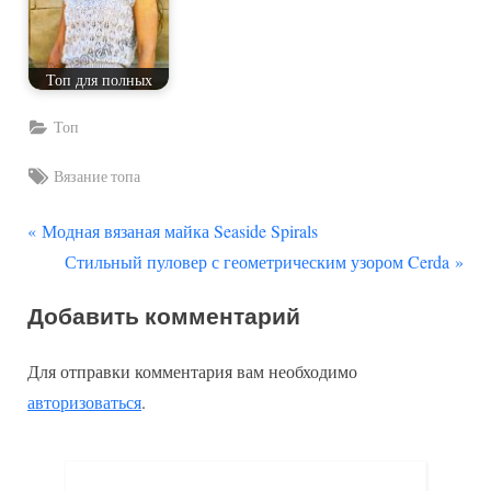
Топ для полных
Топ
Tags:
Вязание топа
П
Навигация
Модная вязаная майка Seaside Spirals
р
С
Стильный пуловер с геометрическим узором Cerda
по
е
л
Добавить комментарий
д
е
записям
ы
д
Для отправки комментария вам необходимо
д
у
авторизоваться
.
у
ю
щ
щ
а
а