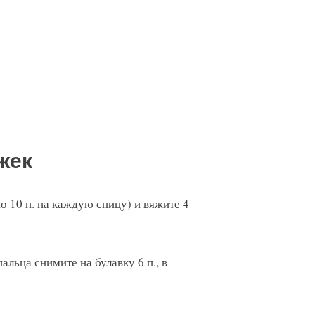
жек
о 10 п. на каждую спицу) и вяжите 4
альца снимите на булавку 6 п., в