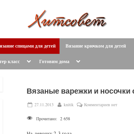
вязание
Х
спицами,
язание спицами для детей
Вязание крючком для детей
и
вязание
крючком,
т
Toggle
Toggle
тер класс
Готовим дома
sub-
sub-
модные
menu
menu
с
вязаные
модели
о
Вязаные варежки и носочки
с
пошаговым
в
Posted
By
к
27.11.2013
knitik
Комментариев
нет
описанием
on
записи
е
и
Прочитано:
2 658
Вязаные
схемами.
т
варежки
На девочку 2-3 года.