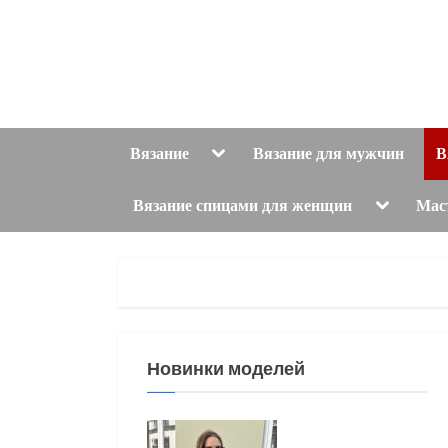
Skip
to
content
Toggle
Вязание
Вязание для мужчин
В
sub-
menu
Toggle
Вязание спицами для женщин
Мас
sub-
menu
Новинки моделей