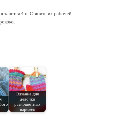
останется 4 п. Стяните их рабочей
рококо.
Вязание для
я
девочки
бого
разноцветных
варежек