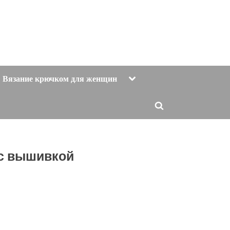
Toggle
Вязание крючком для женщин
sub-
menu
Toggle
search
form
 с вышивкой