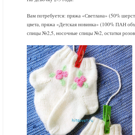
и
носочки
Вам потребуется: пряжа «Светлана» (50% шерсть,
с
вышивкой
цвета, пряжа «Детская новинка» (100% ПАН объе
спицы №2,5, носочные спицы №2, остатки розово