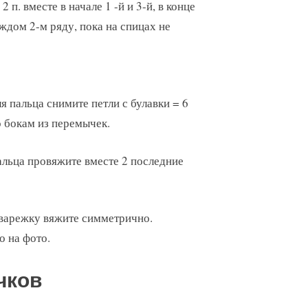
 п. вместе в начале 1 -й и 3-й, в конце
аждом 2-м ряду, пока на спицах не
я пальца снимите петли с булавки = 6
по бокам из перемычек.
альца провяжите вместе 2 последние
 варежку вяжите симметрично.
о на фото.
чков