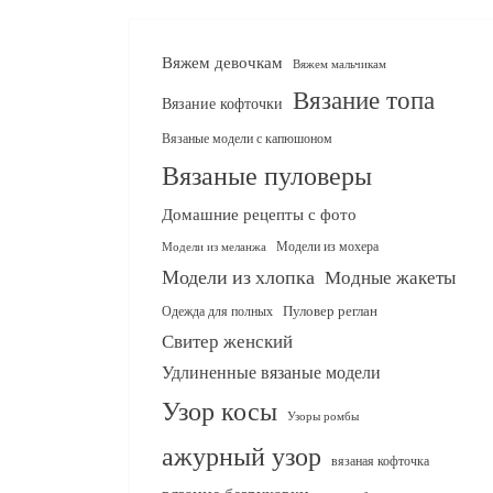
Вяжем девочкам
Вяжем мальчикам
Вязание топа
Вязание кофточки
Вязаные модели с капюшоном
Вязаные пуловеры
Домашние рецепты с фото
Модели из мохера
Модели из меланжа
Модели из хлопка
Модные жакеты
Одежда для полных
Пуловер реглан
Свитер женский
Удлиненные вязаные модели
Узор косы
Узоры ромбы
ажурный узор
вязаная кофточка