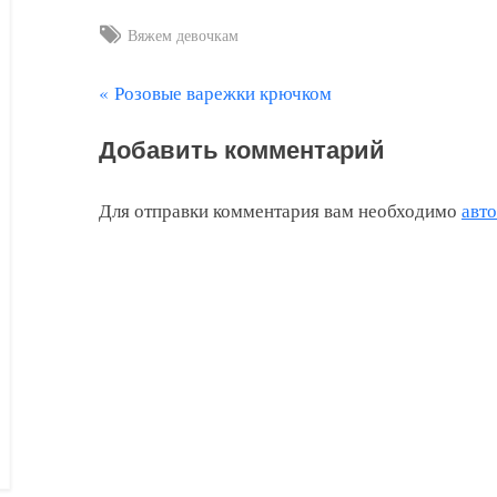
Tags:
Вяжем девочкам
П
Розовые варежки крючком
Навигация
р
по
Добавить комментарий
е
д
записям
Для отправки комментария вам необходимо
авт
ы
д
у
щ
а
я
з
а
п