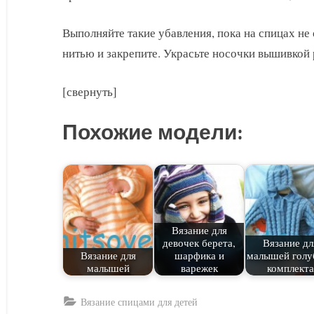
Выполняйте такие убавления, пока на спицах не 
нитью и закрепите. Украсьте носочки вышивкой 
[свернуть]
Похожие модели:
Вязание для
девочек берета,
Вязание дл
Вязание для
шарфика и
малышей голу
малышей
варежек
комплекта
Вязание спицами для детей