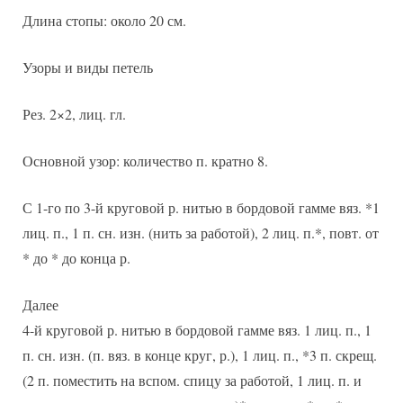
Длина стопы: около 20 см.
Узоры и виды петель
Рез. 2×2, лиц. гл.
Основной узор: количество п. кратно 8.
С 1-го по 3-й круговой р. нитью в бордовой гамме вяз. *1
лиц. п., 1 п. сн. изн. (нить за работой), 2 лиц. п.*, повт. от
* до * до конца р.
Далее
4-й круговой р. нитью в бордовой гамме вяз. 1 лиц. п., 1
п. сн. изн. (п. вяз. в конце круг, р.), 1 лиц. п., *3 п. скрещ.
(2 п. поместить на вспом. спицу за работой, 1 лиц. п. и