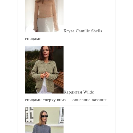
ь
ь
:
:
Блуза Camille Shells
спицами
Кардиган Wilde
спицами сверху вниз — описание вязания