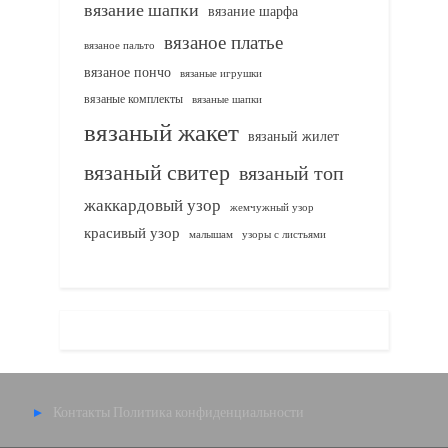
вязание шапки
вязание шарфа
вязаное платье
вязаное пальто
вязаное пончо
вязаные игрушки
вязаные комплекты
вязаные шапки
вязаный жакет
вязаный жилет
вязаный свитер
вязаный топ
жаккардовый узор
жемчужный узор
красивый узор
узоры с листьями
малышам
Контакты
Политика конфиденциальности