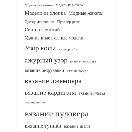
Модели из мохера
Модели из меланжа
Модели из хлопка
Модные жакеты
Одежда для полных
Пуловер реглан
Свитер женский
Удлиненные вязаные модели
Узор косы
Узоры ромбы
ажурный узор
вязаная кофточка
вязание безрукавки
вязание болеро
вязание джемпера
вязание кардигана
вязание платья
вязание пончо
вязание пуловера
вязание туники
вязание шали