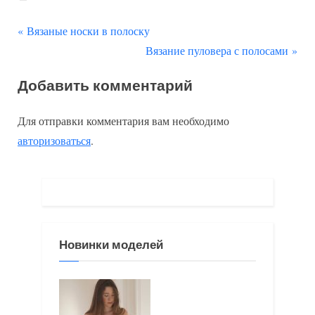
П
Навигация
Вязаные носки в полоску
р
С
Вязание пуловера с полосами
по
е
л
Добавить комментарий
д
е
записям
ы
д
Для отправки комментария вам необходимо
д
у
авторизоваться
.
у
ю
щ
щ
а
а
я
я
з
з
Новинки моделей
а
а
п
п
и
и
с
с