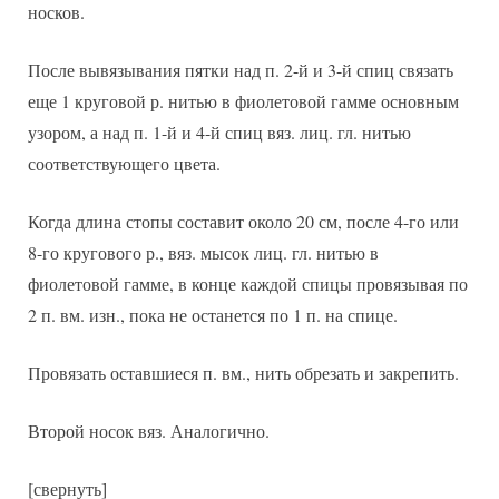
носков.
После вывязывания пятки над п. 2-й и 3-й спиц связать
еще 1 круговой р. нитью в фиолетовой гамме основным
узором, а над п. 1-й и 4-й спиц вяз. лиц. гл. нитью
соответствующего цвета.
Когда длина стопы составит около 20 см, после 4-го или
8-го кругового р., вяз. мысок лиц. гл. нитью в
фиолетовой гамме, в конце каждой спицы провязывая по
2 п. вм. изн., пока не останется по 1 п. на спице.
Провязать оставшиеся п. вм., нить обрезать и закрепить.
Второй носок вяз. Аналогично.
[свернуть]