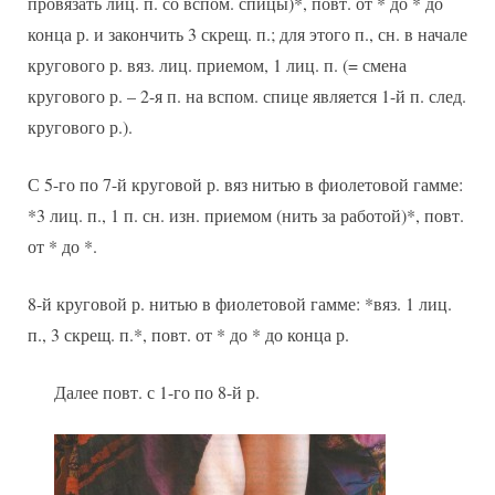
провязать лиц. п. со вспом. спицы)*, повт. от * до * до
конца р. и закончить 3 скрещ. п.; для этого п., сн. в начале
кругового р. вяз. лиц. приемом, 1 лиц. п. (= смена
кругового р. – 2-я п. на вспом. спице является 1-й п. след.
кругового р.).
С 5-го по 7-й круговой р. вяз нитью в фиолетовой гамме:
*3 лиц. п., 1 п. сн. изн. приемом (нить за работой)*, повт.
от * до *.
8-й круговой р. нитью в фиолетовой гамме: *вяз. 1 лиц.
п., 3 скрещ. п.*, повт. от * до * до конца р.
Далее повт. с 1-го по 8-й р.