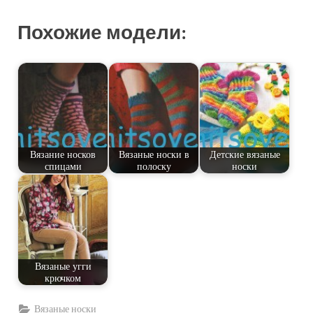
Похожие модели:
Вязание носков
Вязаные носки в
Детские вязаные
спицами
полоску
носки
Вязаные угги
крючком
Вязаные носки