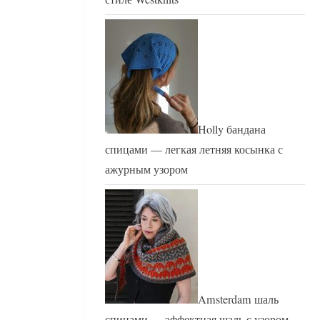
Holly бандана
спицами — легкая летняя косынка с
ажурным узором
Amsterdam шаль
спицами — эффектная шаль с узором