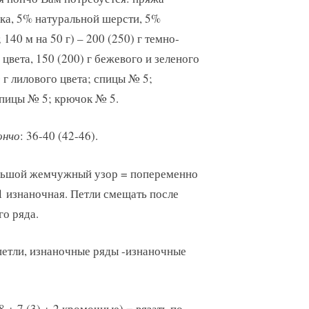
ка, 5% натуральной шерсти, 5%
140 м на 50 г) – 200 (250) г темно-
 цвета, 150 (200) г бежевого и зеленого
0 г лилового цвета; спицы № 5;
пицы № 5; крючок № 5.
ончо
: 36-40 (42-46).
льшой жемчужный узор = попеременно
 1 изнаночная. Петли смещать после
го ряда.
 петли, изнаночные ряды -изнаночные
 + 7 (3) + 2 кромочные) = вязать по