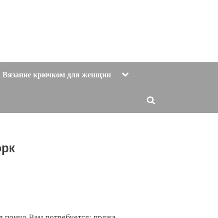
Toggle
Вязание крючком для женщин
sub-
menu
Toggle
search
form
орк
я пончо Вам потребуется: пряжа