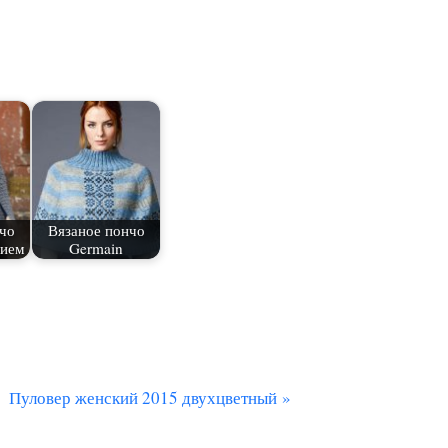
чо
Вязаное пончо
нием
Germain
С
Пуловер женский 2015 двухцветный
л