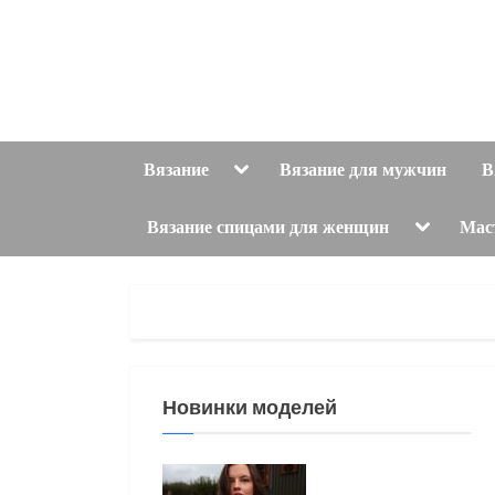
Skip
to
content
Toggle
Вязание
Вязание для мужчин
В
sub-
menu
Toggle
Вязание спицами для женщин
Мас
sub-
menu
Новинки моделей