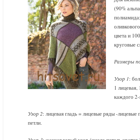
в
(90% альпа
стиле
пэчворк
полиамида; 
оливкового
цвета и 10
круговые с
Размеры п
Узор 1
: бо
1 лицевая,
каждого 2-
Узор 2
: лицевая гладь = лицевые ряды -лицевые
петли.
Узор 3
: жаккардовый узор (число петель кратно 8