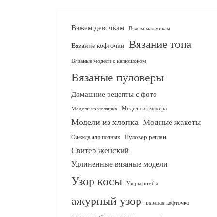
Вяжем девочкам
Вяжем мальчикам
Вязание топа
Вязание кофточки
Вязаные модели с капюшоном
Вязаные пуловеры
Домашние рецепты с фото
Модели из мохера
Модели из меланжа
Модели из хлопка
Модные жакеты
Одежда для полных
Пуловер реглан
Свитер женский
Удлиненные вязаные модели
Узор косы
Узоры ромбы
ажурный узор
вязаная кофточка