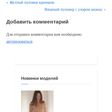
П
Навигация
Желтый пуловер крючком
р
С
Вязаный пуловер с узором ананас
по
е
л
Добавить комментарий
д
е
записям
ы
д
Для отправки комментария вам необходимо
д
у
авторизоваться
.
у
ю
щ
щ
а
а
я
я
з
з
Новинки моделей
а
а
п
п
и
и
с
с
ь
ь