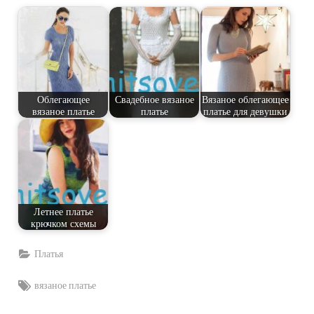
Облегающее
Свадебное вязаное
Вязаное облегающее
вязаное платье
платье
платье для девушки
Летнее платье
крючком схемы
Платья
Tags:
вязаное платье