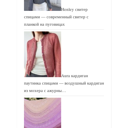
Henley свитер
спицами — современный свитер с
планкой на пуговицах
Aura кардиган
паутинка спицами — воздушный кардиган
из мохера с ажурны…