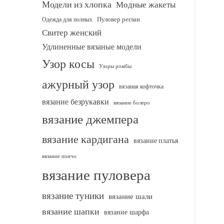
Модели из хлопка
Модные жакеты
Одежда для полных
Пуловер реглан
Свитер женский
Удлиненные вязаные модели
Узор косы
Узоры ромбы
ажурный узор
вязаная кофточка
вязание безрукавки
вязание болеро
вязание джемпера
вязание кардигана
вязание платья
вязание пончо
вязание пуловера
вязание туники
вязание шали
вязание шапки
вязание шарфа