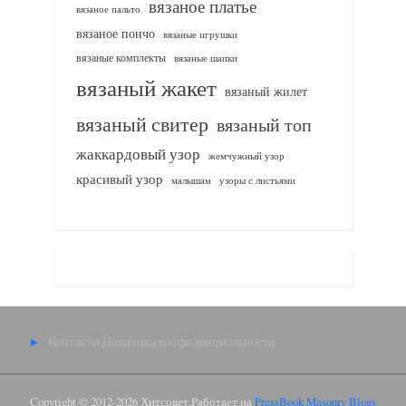
вязаное платье
вязаное пальто
вязаное пончо
вязаные игрушки
вязаные комплекты
вязаные шапки
вязаный жакет
вязаный жилет
вязаный свитер
вязаный топ
жаккардовый узор
жемчужный узор
красивый узор
узоры с листьями
малышам
Контакты
Политика конфиденциальности
Copyright © 2012-2026 Хитсовет.
Работает на
PressBook Masonry Blogs