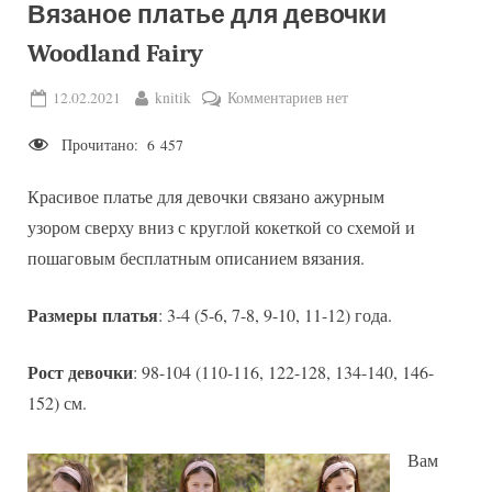
Вязаное платье для девочки
Woodland Fairy
Posted
By
к
12.02.2021
knitik
Комментариев
нет
on
записи
Прочитано:
6 457
Вязаное
платье
Красивое платье для девочки связано ажурным
для
девочки
узором сверху вниз с круглой кокеткой со схемой и
Woodland
пошаговым бесплатным описанием вязания.
Fairy
Размеры платья
: 3-4 (5-6, 7-8, 9-10, 11-12) года.
Рост девочки
: 98-104 (110-116, 122-128, 134-140, 146-
152) см.
Вам