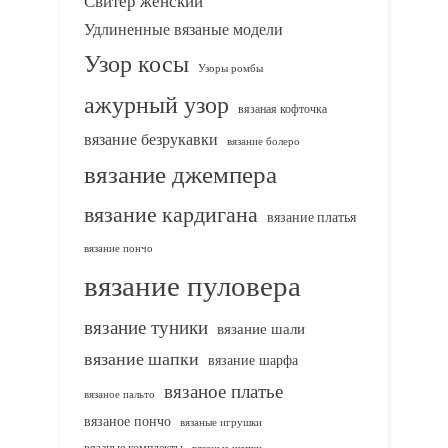
Свитер женский
Удлиненные вязаные модели
Узор косы
Узоры ромбы
ажурный узор
вязаная кофточка
вязание безрукавки
вязание болеро
вязание джемпера
вязание кардигана
вязание платья
вязание пончо
вязание пуловера
вязание туники
вязание шали
вязание шапки
вязание шарфа
вязаное платье
вязаное пальто
вязаное пончо
вязаные игрушки
вязаные комплекты
вязаные шапки