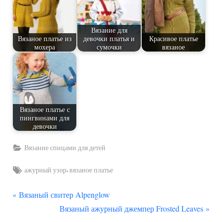
Вязание для
Вязаное платье из
девочки платья и
Красивое платье
мохера
сумочки
вязаное
Вязаное платье с
пингвинами для
девочки
Вязание спицами для детей
Tags:
,
ажурный узор
вязаное платье
П
Навигация
Вязаный свитер Alpenglow
р
С
Вязаный ажурный джемпер Frosted Leaves
по
е
л