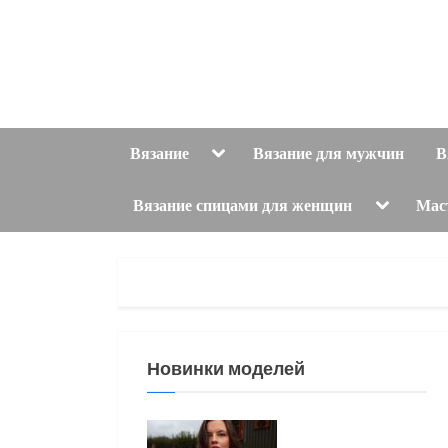
Skip
to
content
Toggle
Вязание
Вязание для мужчин
В
sub-
menu
Toggle
Вязание спицами для женщин
Мас
sub-
menu
Новинки моделей