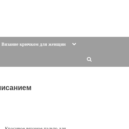
Toggle
Вязание крючком для женщин
sub-
menu
Toggle
search
form
писанием
Красивое вязаное пальто для