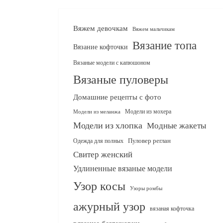
Вяжем девочкам
Вяжем мальчикам
Вязание топа
Вязание кофточки
Вязаные модели с капюшоном
Вязаные пуловеры
Домашние рецепты с фото
Модели из мохера
Модели из меланжа
Модели из хлопка
Модные жакеты
Одежда для полных
Пуловер реглан
Свитер женский
Удлиненные вязаные модели
Узор косы
Узоры ромбы
ажурный узор
вязаная кофточка