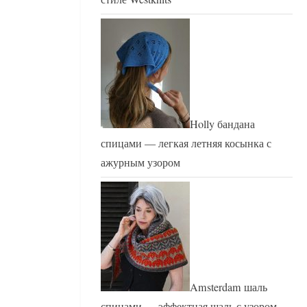
Holly бандана
спицами — легкая летняя косынка с
ажурным узором
Amsterdam шаль
спицами — эффектная шаль с узором