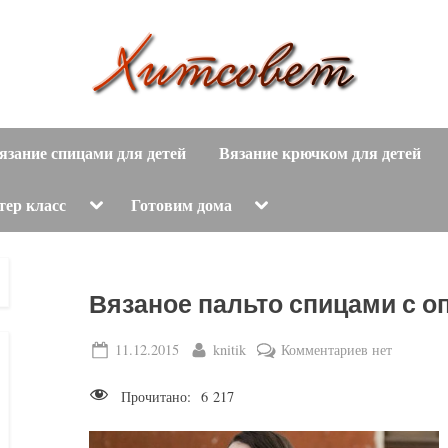
вязание
Х
спицами,
язание спицами для детей
Вязание крючком для детей
и
вязание
крючком,
т
Toggle
Toggle
тер класс
Готовим дома
sub-
sub-
модные
menu
menu
с
вязаные
модели
о
Вязаное пальто спицами с о
с
пошаговым
в
Posted
By
к
11.12.2015
knitik
Комментариев
нет
описанием
on
записи
е
и
Прочитано:
6 217
Вязаное
схемами.
т
пальто