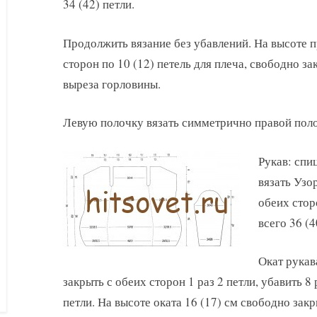
34 (42) петли.
Продолжить вязание без убавлений. На высоте п
сторон по 10 (12) петель для плеча, свободно за
выреза горловины.
Левую полочку вязать симметрично правой поло
Рукав: спи
вязать Узо
обеих стор
всего 36 (4
Окат рукав
закрыть с обеих сторон 1 раз 2 петли, убавить 8 
петли. На высоте оката 16 (17) см свободно закр