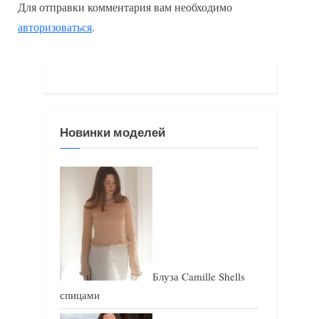
Для отправки комментария вам необходимо
д
у
авторизоваться
.
у
ю
щ
щ
а
а
я
я
з
з
Новинки моделей
а
а
п
п
и
и
с
с
ь
ь
:
:
Блуза Camille Shells
спицами