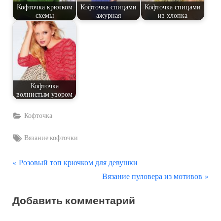
Кофточка крючком
Кофточка спицами
Кофточка спицами
схемы
ажурная
из хлопка
Кофточка
волнистым узором
Кофточка
Tags:
Вязание кофточки
П
Навигация
Розовый топ крючком для девушки
р
С
Вязание пуловера из мотивов
по
е
л
Добавить комментарий
д
е
записям
ы
д