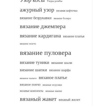
Узоры ромбы
ажурный узор
вязаная кофточка
вязание безрукавки
вязание болеро
вязание джемпера
вязание кардигана
вязание платья
вязание пончо
вязание пуловера
вязание туники
вязание шали
вязание шапки
вязание шарфа
вязаное платье
вязаное пальто
вязаное пончо
вязаные игрушки
вязаные комплекты
вязаные шапки
вязаный жакет
вязаный жилет