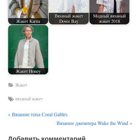
Вязаный жакет
Модный вязаный
Жакет Karna
Doves Bay
жакет 2018
Жакет Honey
Жакет
Tags:
вязаный жакет
П
Навигация
Вязание топа Coral Gables
р
С
Вязание джемпера Wake the Wind
по
е
л
Добавить комментарий