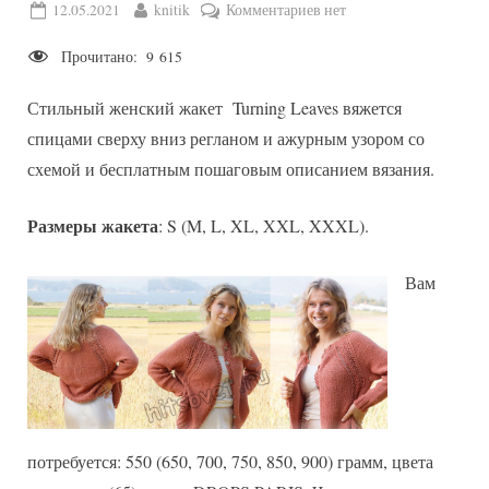
Posted
By
к
12.05.2021
knitik
Комментариев
нет
on
записи
Прочитано:
9 615
Вязание
жакета
Стильный женский жакет Turning Leaves вяжется
Turning
Leaves
спицами сверху вниз регланом и ажурным узором со
схемой и бесплатным пошаговым описанием вязания.
Размеры жакета
: S (M, L, XL, XXL, XXXL).
Вам
потребуется: 550 (650, 700, 750, 850, 900) грамм, цвета