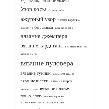
Удлиненные вязаные модели
Узор косы
Узоры ромбы
ажурный узор
вязаная кофточка
вязание безрукавки
вязание болеро
вязание джемпера
вязание кардигана
вязание платья
вязание пончо
вязание пуловера
вязание туники
вязание шали
вязание шапки
вязание шарфа
вязаное платье
вязаное пальто
вязаное пончо
вязаные игрушки
вязаные комплекты
вязаные шапки