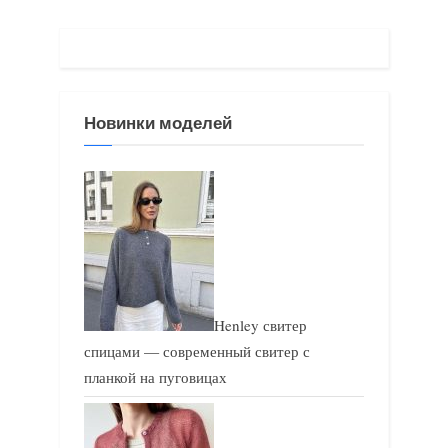
у
щ
щ
а
а
я
я
з
Новинки моделей
з
а
а
п
п
и
и
с
с
ь
ь
:
:
Henley свитер
спицами — современный свитер с
планкой на пуговицах