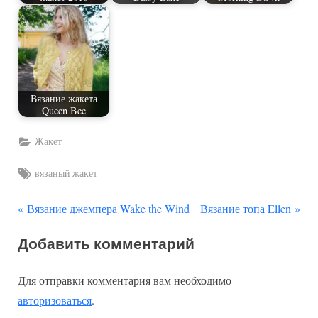
Вязание жакета
Queen Bee
Жакет
Tags:
вязаный жакет
П
С
Навигация
Вязание джемпера Wake the Wind
Вязание топа Ellen
р
л
по
Добавить комментарий
е
е
д
д
записям
Для отправки комментария вам необходимо
ы
у
авторизоваться
.
д
ю