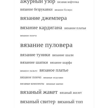
ажурный узор
вязаная кофточка
вязание безрукавки
вязание болеро
вязание джемпера
вязание кардигана
вязание платья
вязание пончо
вязание пуловера
вязание туники
вязание шали
вязание шапки
вязание шарфа
вязаное платье
вязаное пальто
вязаное пончо
вязаные игрушки
вязаные комплекты
вязаные шапки
вязаный жакет
вязаный жилет
вязаный свитер
вязаный топ