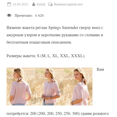
Posted
By
к
14.05.2021
knitik
Комментариев
нет
on
записи
Прочитано:
4 620
Вязание
жакета
Вязание жакета реглан Springs Surrender сверху вниз с
Springs
Surrender
ажурным узором и короткими рукавами со схемами и
бесплатным пошаговым описанием.
Размеры жакета: S (M, L, XL, XXL, XXXL).
Вам
потребуется: 200 (200, 200, 250, 250, 300) грамм розового