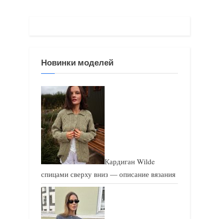
щ
щ
а
а
я
я
з
з
Новинки моделей
а
а
п
п
и
и
с
с
ь
ь
:
:
Кардиган Wilde
спицами сверху вниз — описание вязания