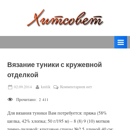
Skip
to
content
вязание
Х
спицами,
и
вязание
т
крючком,
модные
с
вязаные
Вязание туники с кружевной
о
модели
отделкой
с
в
пошаговым
е
Posted
By
к
02.09.2014
knitik
Комментариев
нет
описанием
on
записи
т
и
Прочитано:
2 411
Вязание
схемами.
туники
Для вязания туники Вам потребуется: пряжа (58%
с
кружевной
шелка, 42% хлопка; 50 г/195 м) – 8 (8) 9 (10) мотков
отделкой
темно-лиловой; круговые спицы №2,5 длиной 40 см;