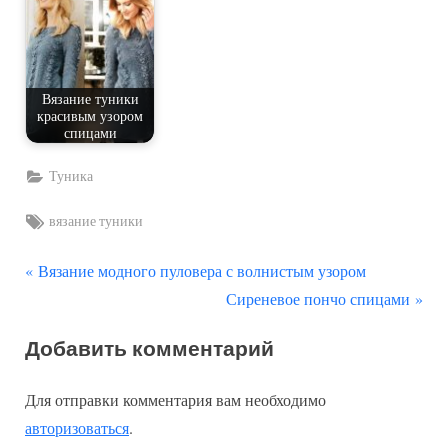
Вязание туники
красивым узором
спицами
Туника
Tags:
вязание туники
П
Навигация
Вязание модного пуловера с волнистым узором
р
С
Сиреневое пончо спицами
по
е
л
Добавить комментарий
д
е
записям
ы
д
Для отправки комментария вам необходимо
д
у
авторизоваться
.
у
ю