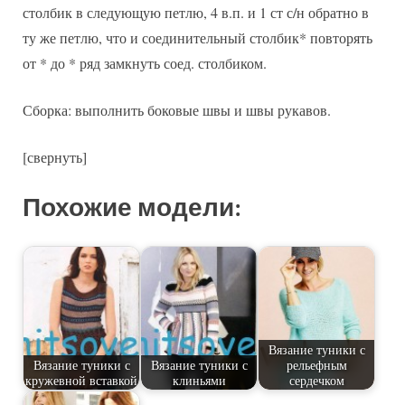
столбик в следующую петлю, 4 в.п. и 1 ст с/н обратно в
ту же петлю, что и соединительный столбик* повторять
от * до * ряд замкнуть соед. столбиком.
Сборка: выполнить боковые швы и швы рукавов.
[свернуть]
Похожие модели:
Вязание туники с
Вязание туники с
Вязание туники с
рельефным
кружевной вставкой
клиньями
сердечком