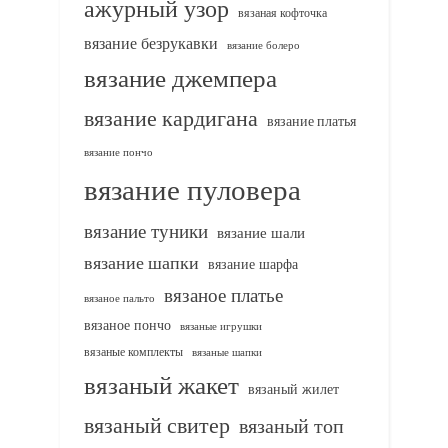
ажурный узор
вязаная кофточка
вязание безрукавки
вязание болеро
вязание джемпера
вязание кардигана
вязание платья
вязание пончо
вязание пуловера
вязание туники
вязание шали
вязание шапки
вязание шарфа
вязаное платье
вязаное пальто
вязаное пончо
вязаные игрушки
вязаные комплекты
вязаные шапки
вязаный жакет
вязаный жилет
вязаный свитер
вязаный топ