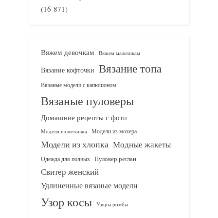
(16 871)
Вяжем девочкам
Вяжем мальчикам
Вязание топа
Вязание кофточки
Вязаные модели с капюшоном
Вязаные пуловеры
Домашние рецепты с фото
Модели из мохера
Модели из меланжа
Модели из хлопка
Модные жакеты
Одежда для полных
Пуловер реглан
Свитер женский
Удлиненные вязаные модели
Узор косы
Узоры ромбы