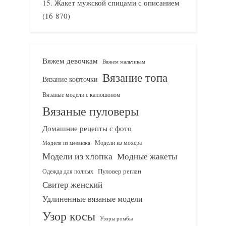
Жакет мужской спицами с описанием
(16 870)
Вяжем девочкам
Вяжем мальчикам
Вязание топа
Вязание кофточки
Вязаные модели с капюшоном
Вязаные пуловеры
Домашние рецепты с фото
Модели из мохера
Модели из меланжа
Модели из хлопка
Модные жакеты
Одежда для полных
Пуловер реглан
Свитер женский
Удлиненные вязаные модели
Узор косы
Узоры ромбы