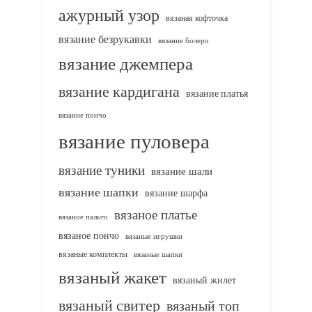
ажурный узор
вязаная кофточка
вязание безрукавки
вязание болеро
вязание джемпера
вязание кардигана
вязание платья
вязание пончо
вязание пуловера
вязание туники
вязание шали
вязание шапки
вязание шарфа
вязаное платье
вязаное пальто
вязаное пончо
вязаные игрушки
вязаные комплекты
вязаные шапки
вязаный жакет
вязаный жилет
вязаный свитер
вязаный топ