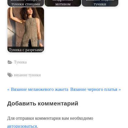
туники спицами
мотивом
туники
Туника с разрезами
Туника
Tags:
вязание туники
П
С
Навигация
Вязание меланжевого жакета
Вязание черного платья
р
л
по
Добавить комментарий
е
е
д
д
записям
Для отправки комментария вам необходимо
ы
у
авторизоваться
.