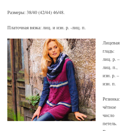
Размеры: 38/40 (42/44) 46/48.
Платочная вязка: лиц. и изн. р. -лиц. п.
Лицевая
гладь:
лиц. р. –
лиц. п.,
изн. р. –
изн. п.
Резинка:
чётное
число
петель.