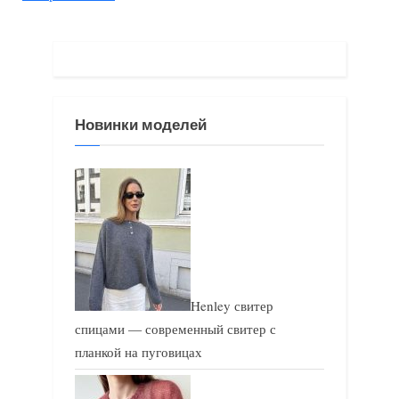
д
ю
у
щ
щ
а
а
я
я
з
Новинки моделей
з
а
а
п
п
и
и
с
с
ь
ь
:
:
Henley свитер
спицами — современный свитер с
планкой на пуговицах