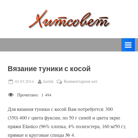
Skip
to
content
вязание
Х
спицами,
и
вязание
т
крючком,
модные
с
вязаные
Вязание туники с косой
о
модели
с
в
Posted
By
к
02.03.2014
knitik
Комментариев
нет
пошаговым
on
записи
е
описанием
Прочитано:
1 494
Вязание
т
и
туники
схемами.
Для вязания туники с косой Вам потребуется: 300
с
косой
(350) 400 г цвета фуксии, по 50 г синей и цвета экрю
пряжи Elastico (96% хлопка, 4% полиэстера, 160 м/50 г);
прямые и круговые спицы № 4.