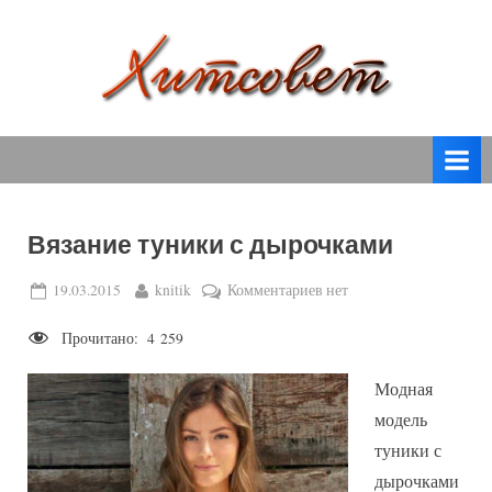
Skip
to
content
вязание
Х
спицами,
и
вязание
т
крючком,
модные
с
вязаные
Вязание туники с дырочками
о
модели
с
в
Posted
By
к
19.03.2015
knitik
Комментариев
нет
пошаговым
on
записи
е
описанием
Прочитано:
4 259
Вязание
т
и
туники
схемами.
Модная
с
дырочками
модель
туники с
дырочками