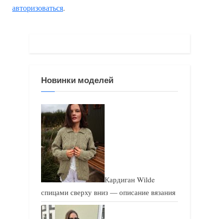
авторизоваться
.
у
ю
щ
щ
а
а
я
я
з
з
Новинки моделей
а
а
п
п
и
и
с
с
ь
ь
:
:
Кардиган Wilde
спицами сверху вниз — описание вязания