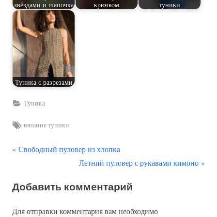
звёздами и шапочка
крючком
туники
Туника с разрезами
Туника
Tags:
вязание туники
П
Навигация
Свободный пуловер из хлопка
р
С
Летний пуловер с рукавами кимоно
по
е
л
Добавить комментарий
д
е
записям
ы
д
Для отправки комментария вам необходимо
д
у