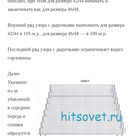
описано, при этом для размера 42/44 начинать и
заканчивать как для размера 46/48.
Верхний ряд узора с дырочками выполнить для размера
42/44 в 105-м р., для размера 46/48 — в 109-м р.
Последний ряд узора с дырочками ограничивает вырез
горловины.
Далее
Указание:
из-за
убавлений
в середине
переда и
спинки
образуется