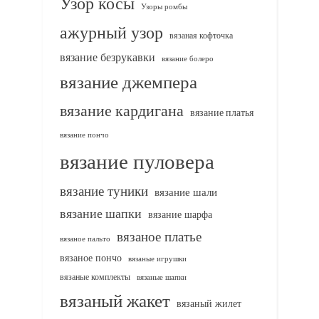
Узор косы
Узоры ромбы
ажурный узор
вязаная кофточка
вязание безрукавки
вязание болеро
вязание джемпера
вязание кардигана
вязание платья
вязание пончо
вязание пуловера
вязание туники
вязание шали
вязание шапки
вязание шарфа
вязаное платье
вязаное пальто
вязаное пончо
вязаные игрушки
вязаные комплекты
вязаные шапки
вязаный жакет
вязаный жилет