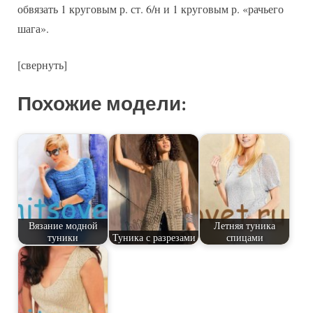
обвязать 1 круговым р. ст. 6/н и 1 круговым р. «рачьего
шага».
[свернуть]
Похожие модели:
Вязание модной
Летняя туника
туники
Туника с разрезами
спицами