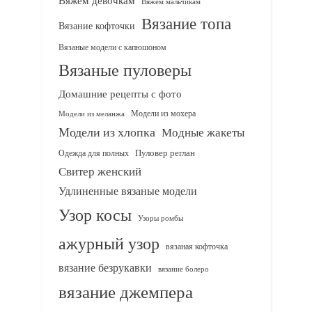
Вяжем девочкам
Вяжем мальчикам
Вязание топа
Вязание кофточки
Вязаные модели с капюшоном
Вязаные пуловеры
Домашние рецепты с фото
Модели из мохера
Модели из меланжа
Модели из хлопка
Модные жакеты
Одежда для полных
Пуловер реглан
Свитер женский
Удлиненные вязаные модели
Узор косы
Узоры ромбы
ажурный узор
вязаная кофточка
вязание безрукавки
вязание болеро
вязание джемпера