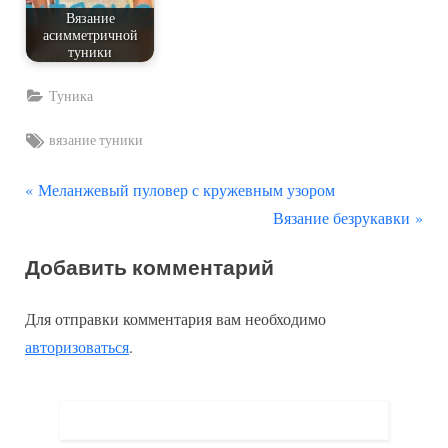
Вязание
асимметричной
туники
Туника
Tags:
вязание туники
П
Навигация
Меланжевый пуловер с кружевным узором
р
С
Вязание безрукавки
по
е
л
Добавить комментарий
д
е
записям
ы
д
Для отправки комментария вам необходимо
д
у
авторизоваться
.
у
ю
щ
щ
а
а
я
я