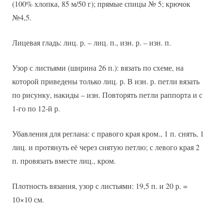
(100% хлопка, 85 м/50 г); прямые спицы № 5; крючок
№4,5.
Лицевая гладь: лиц. р. – лиц. п., изн. р. – изн. п.
Узор с листьями (ширина 26 п.): вязать по схеме, на
которой приведены только лиц. р. В изн. р. петли вязать
по рисунку, накиды – изн. Повторять петли раппорта и с
1-го по 12-й р.
Убавления для реглана: с правого края кром., 1 п. снять, 1
лиц. и протянуть её через снятую петлю; с левого края 2
п. провязать вместе лиц., кром.
Плотность вязания, узор с листьями: 19,5 п. и 20 р. =
10×10 см.