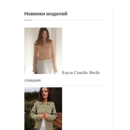
з
з
Новинки моделей
а
а
п
п
и
и
с
с
ь
ь
:
:
Блуза Camille Shells
спицами