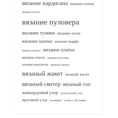
вязание кардигана
вязание платья
вязание пончо
вязание пуловера
вязание туники
вязание шали
вязание шапки
вязание шарфа
вязаное платье
вязаное пальто
вязаное пончо
вязаные игрушки
вязаные комплекты
вязаные шапки
вязаный жакет
вязаный жилет
вязаный свитер
вязаный топ
жаккардовый узор
жемчужный узор
красивый узор
узоры с листьями
малышам