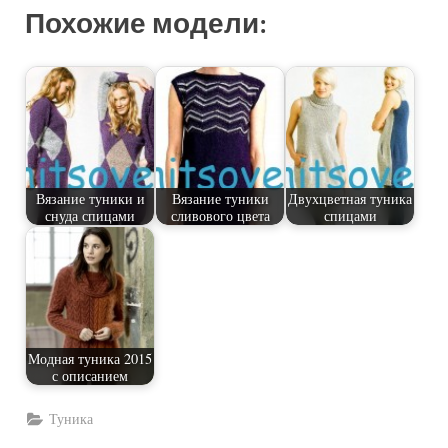
Похожие модели:
Вязание туники и
Вязание туники
Двухцветная туника
снуда спицами
сливового цвета
спицами
Модная туника 2015
с описанием
Туника