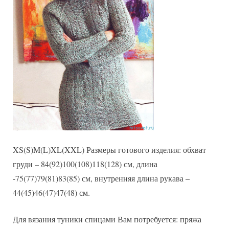
XS(S)M(L)XL(XXL) Размеры готового изделия: обхват
груди – 84(92)100(108)118(128) см, длина
-75(77)79(81)83(85) см, внутренняя длина рукава –
44(45)46(47)47(48) см.
Для вязания туники спицами Вам потребуется: пряжа