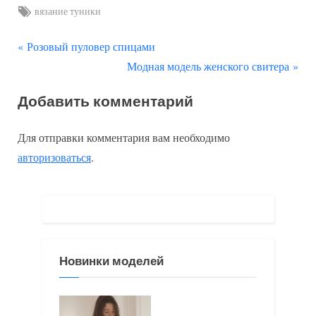
Tags:
вязание туники
П
Навигация
Розовый пуловер спицами
р
С
Модная модель женского свитера
по
е
л
Добавить комментарий
д
е
записям
ы
д
Для отправки комментария вам необходимо
д
у
авторизоваться
.
у
ю
щ
щ
а
а
я
я
з
з
Новинки моделей
а
а
п
п
и
и