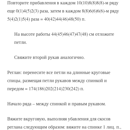
Повторите прибавления в каждом 10(10)8(8)8(8)-м ряду
еще 0(1)4(5)2(3) раза, затем в каждом 8(8)6(6)6(6)-м ряду
5(4)2(1)5(4) раза = 40(42)44(46)48(50) п.
На высоте работы 44(45)46(47)47(48) см отложите
петли.
Свяжите второй рукав аналогично.
Реглан: перенесите все петли на длинные круговые
спицы, размещая петли рукавов между спинкой и
передом = 174(186)202(214)230(242) п.
Начало ряда – между спинкой и правым рукавом.
Вяжите вкруговую, выполняя убавления для скосов
реглана следующим образом: вяжите на спинке 1 лиц. п.,