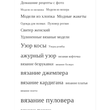
Домашние рецепты с фото
Модели из мохера
Модели из меланжа
Модели из хлопка
Модные жакеты
Одежда для полных
Пуловер реглан
Свитер женский
Удлиненные вязаные модели
Узор косы
Узоры ромбы
ажурный узор
вязаная кофточка
вязание безрукавки
вязание болеро
вязание джемпера
вязание кардигана
вязание платья
вязание пончо
вязание пуловера
вязание туники