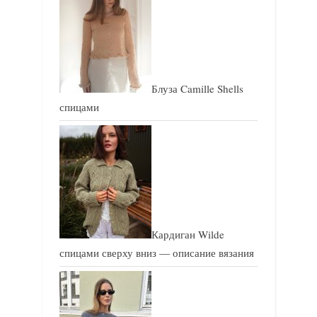
с
с
ь
ь
:
:
Блуза Camille Shells
спицами
Кардиган Wilde
спицами сверху вниз — описание вязания