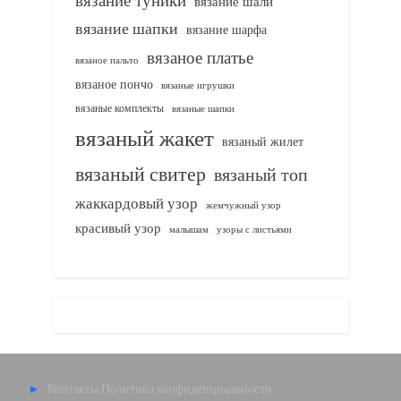
вязание шали
вязание шапки
вязание шарфа
вязаное платье
вязаное пальто
вязаное пончо
вязаные игрушки
вязаные комплекты
вязаные шапки
вязаный жакет
вязаный жилет
вязаный свитер
вязаный топ
жаккардовый узор
жемчужный узор
красивый узор
узоры с листьями
малышам
Контакты
Политика конфиденциальности