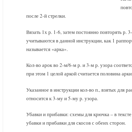
повто
после 2-й стрелки.
Вязать 1х р. 1-6, затем постоянно повторять р. 3
учитываются в данной инструкции, как 1 раппорт
называется «арка».
Кол-во арок во 2-м/6-м р. и 3-м р. узора соответс
при этом 1 целой аркой считается половина арки 
Указанное в инструкции кол-во п., взятых для р
относится к 3-му и 5-му р. узора.
Убавки и прибавки: схемы для крючка – в текст
убавки и прибавки для скосов с обеих сторон.