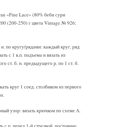
an «Fine Lace» (80% беби сури
200 (200-250) г цвета Vintage № 926;
. н. по кругу/рядами: каждый круг, ряд
ать с 1 в.п. подъема и вязать из
го ст. б. н. предыдущего р. по 1 ст. б.
ать круг 1 соед. столбиком из первого
 н.
ный узор: вязать крючком по схеме А.
ь с п. перед 1-й стрелкой, постоянно