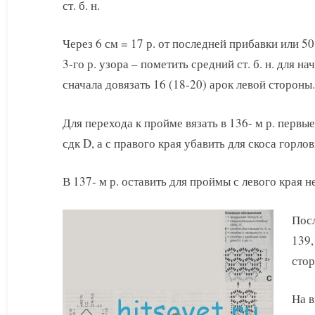
ст. б. н.
Через 6 см = 17 р. от последней прибавки или 50
3-го р. узора – пометить средний ст. б. н. для н
сначала довязать 16 (18-20) арок левой стороны.
Для перехода к пройме вязать в 136- м р. первые 
сдк D, а с правого края убавить для скоса горло
В 137- м р. оставить для проймы с левого края н
Посл
139,
стор
На в