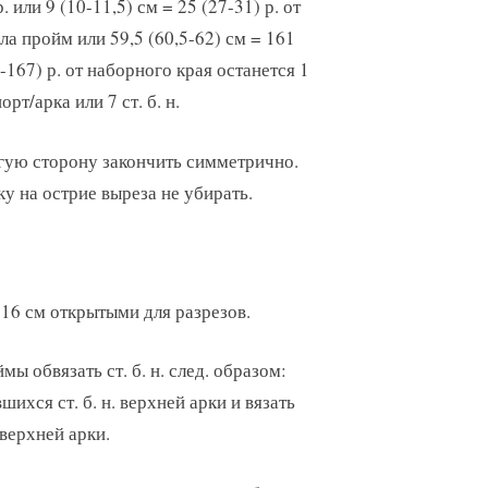
р. или 9 (10-11,5) см = 25 (27-31) р. от
ла пройм или 59,5 (60,5-62) см = 161
-167) р. от наборного края останется 1
орт/арка или 7 ст. б. н.
ую сторону закончить симметрично.
у на острие выреза не убирать.
16 см открытыми для разрезов.
мы обвязать ст. б. н. след. образом:
шихся ст. б. н. верхней арки и вязать
 верхней арки.