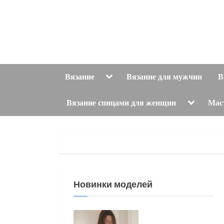
Skip
to
content
Toggle
Вязание
Вязание для мужчин
В
sub-
menu
Toggle
Вязание спицами для женщин
Мас
sub-
menu
Новинки моделей