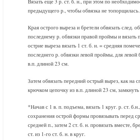
Вязать еще 3 р. ст. б. н., при этом по необходим
предыдущего р., чтобы обвязка не топорщилась.
Края острого выреза и бретели обвязать след. о
последнему р. обвязки правой проймы и вязать по
острие выреза вязать 1 ст. б. н. = средняя помеч
последнего р. обвязки левой проймы, для левой 
в.п. длиной 23 см.
Затем обвязать передний острый вырез, как на с
крючком цепочку из в.п. длиной 23 см, замкнуть 1 с
*Начав с 1 в. п. подъема, вязать 1 круг. р. ст. б.
сохранения острой формы провязывать перед средне
средней п., затем 2 ст. б. н. провязать вместе, бр
ст. из 1-го ст. б. н. в круг.