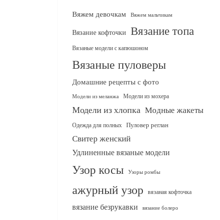
Вяжем девочкам
Вяжем мальчикам
Вязание топа
Вязание кофточки
Вязаные модели с капюшоном
Вязаные пуловеры
Домашние рецепты с фото
Модели из мохера
Модели из меланжа
Модели из хлопка
Модные жакеты
Одежда для полных
Пуловер реглан
Свитер женский
Удлиненные вязаные модели
Узор косы
Узоры ромбы
ажурный узор
вязаная кофточка
вязание безрукавки
вязание болеро