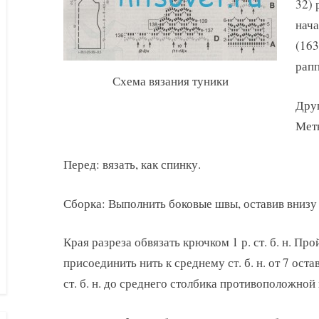
32) 
нача
(163
рапп
Схема вязания туники
Друг
Метк
Перед: вязать, как спинку.
Сборка: Выполнить боковые швы, оставив внизу 
Края разреза обвязать крючком 1 р. ст. б. н. Прой
присоединить нить к среднему ст. б. н. от 7 остав
ст. б. н. до среднего столбика противоположной