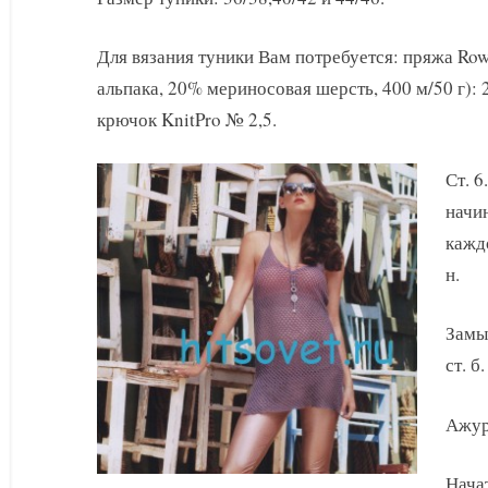
крючком
схемы
Для вязания туники Вам потребуется: пряжа Row
альпака, 20% мериносовая шерсть, 400 м/50 г): 
крючок KnitPro № 2,5.
Ст. 6
начин
каждо
н.
Замык
ст. б.
Ажур
Начат