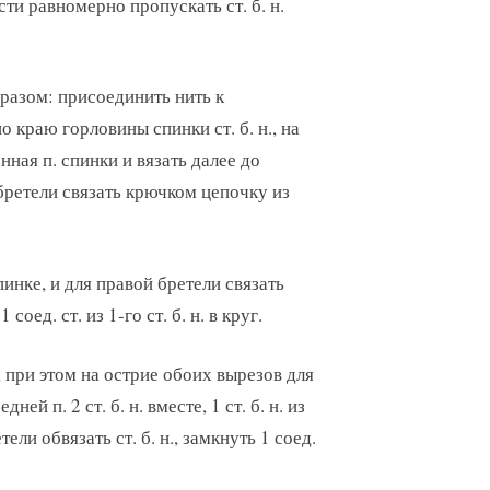
ости равномерно пропускать ст. б. н.
бразом: присоединить нить к
 краю горловины спинки ст. б. н., на
енная п. спинки и вязать далее до
бретели связать крючком цепочку из
пинке, и для правой бретели связать
оед. ст. из 1-го ст. б. н. в круг.
н., при этом на острие обоих вырезов для
й п. 2 ст. б. н. вместе, 1 ст. б. н. из
етели обвязать ст. б. н., замкнуть 1 соед.