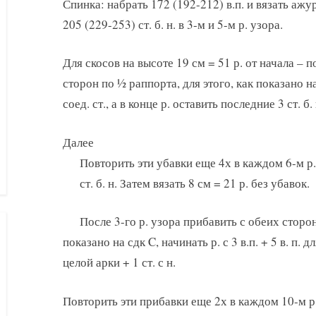
Спинка: набрать 172 (192-212) в.п. и вязать ажу
205 (229-253) ст. б. н. в 3-м и 5-м р. узора.
Для скосов на высоте 19 см = 51 р. от начала – п
сторон по ½ раппорта, для этого, как показано на 
соед. ст., а в конце р. оставить последние 3 ст. 
Далее
Повторить эти убавки еще 4х в каждом 6-м р.
ст. б. н. Затем вязать 8 см = 21 р. без убавок.
После 3-го р. узора прибавить с обеих сторон
показано на сдк C, начинать р. с 3 в.п. + 5 в. п. 
целой арки + 1 ст. с н.
Повторить эти прибавки еще 2х в каждом 10-м р.