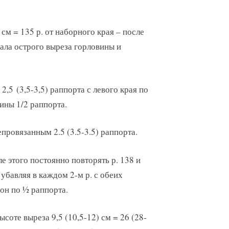
 см = 135 р. от наборного края – после
ачала острого выреза горловины и
2,5 (3,5-3,5) раппорта с левого края по
вины 1/2 раппорта.
епровязанным 2.5 (3.5-3.5) раппорта.
е этого постоянно повторять р. 138 и
 убавляя в каждом 2-м р. с обеих
он по ½ раппорта.
ысоте выреза 9,5 (10,5-12) см = 26 (28-