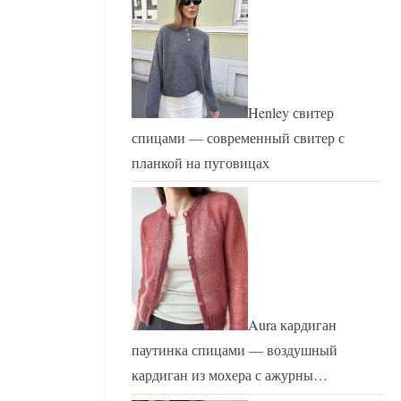
Henley свитер
спицами — современный свитер с
планкой на пуговицах
Aura кардиган
паутинка спицами — воздушный
кардиган из мохера с ажурны…