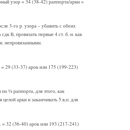
рный узор = 34 (38-42) раппорта/арки =
осле 3-го р. узора – убавить с обеих
сдк В, провязать первые 4 ст. б. н. как
б. н. непровязанными.
 = 29 (33-37) арок или 175 (199-223)
 по ½ раппорта, для этого, как
для целой арки и заканчивать 5 в,п. для
 = 32 (36-40) арок или 193 (217-241)