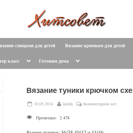
вязание
Х
спицами,
язание спицами для детей
Вязание крючком для детей
и
вязание
крючком,
т
Toggle
Toggle
тер класс
Готовим дома
sub-
sub-
модные
menu
menu
с
вязаные
модели
о
Вязание туники крючком сх
с
пошаговым
в
Posted
By
к
10.05.2014
knitik
Комментариев
нет
описанием
on
записи
е
и
Прочитано:
2 478
Вязание
схемами.
т
туники
Размер туники: 36/38,40/42 и 44/46.