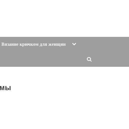
Toggle
Вязание крючком для женщин
sub-
menu
Toggle
search
form
емы