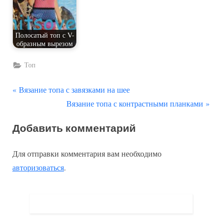
Полосатый топ с V-
образным вырезом
Топ
П
Навигация
Вязание топа с завязками на шее
р
С
Вязание топа с контрастными планками
по
е
л
Добавить комментарий
д
е
записям
ы
д
Для отправки комментария вам необходимо
д
у
авторизоваться
.
у
ю
щ
щ
а
а
я
я