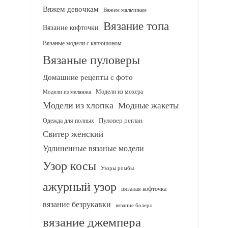
Вяжем девочкам
Вяжем мальчикам
Вязание топа
Вязание кофточки
Вязаные модели с капюшоном
Вязаные пуловеры
Домашние рецепты с фото
Модели из мохера
Модели из меланжа
Модели из хлопка
Модные жакеты
Одежда для полных
Пуловер реглан
Свитер женский
Удлиненные вязаные модели
Узор косы
Узоры ромбы
ажурный узор
вязаная кофточка
вязание безрукавки
вязание болеро
вязание джемпера