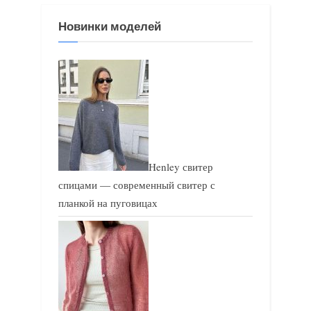
з
з
Новинки моделей
а
а
п
п
и
и
с
с
ь
ь
:
:
Henley свитер
спицами — современный свитер с
планкой на пуговицах