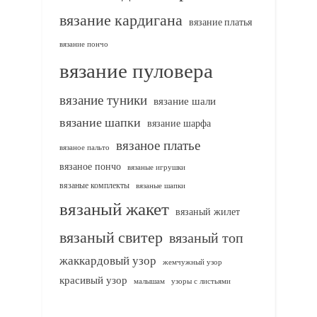
вязание кардигана
вязание платья
вязание пончо
вязание пуловера
вязание туники
вязание шали
вязание шапки
вязание шарфа
вязаное платье
вязаное пальто
вязаное пончо
вязаные игрушки
вязаные комплекты
вязаные шапки
вязаный жакет
вязаный жилет
вязаный свитер
вязаный топ
жаккардовый узор
жемчужный узор
красивый узор
узоры с листьями
малышам