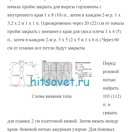
начала пройм закрыть для выреза горловины с
внутреннего края 1 х 8 (10) п., затем в каждом 2-м р. 1 х
3,2 х 2 и 1 х 1 п. Одновременно через 20 (22) см от начала
пройм закрыть с внешнего края для скоса плеча 1 х 4 (5)
п., затем в каждом 2-м р. 3 х 5 (2 х 5 и 1 х 6 п.) Через 60
см от планки все петли будут закрыты.
Перед:
розовой
нитью
набрать
Схема вязания топа
103 (112)
п. и
связать
для планки 2 см платочной вязкой. Затем вязать между
кром. бежевой нитью ажурным узором. Для боковых