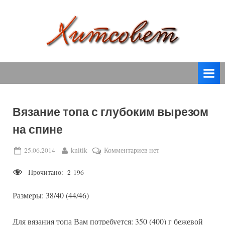
Skip
to
content
вязание
Х
спицами,
и
вязание
т
крючком,
модные
с
вязаные
Вязание топа с глубоким вырезом
о
модели
на спине
с
в
пошаговым
е
Posted
By
к
25.06.2014
knitik
Комментариев
нет
описанием
on
записи
т
и
Прочитано:
2 196
Вязание
схемами.
топа
Размеры: 38/40 (44/46)
с
глубоким
вырезом
Для вязания топа Вам потребуется: 350 (400) г бежевой