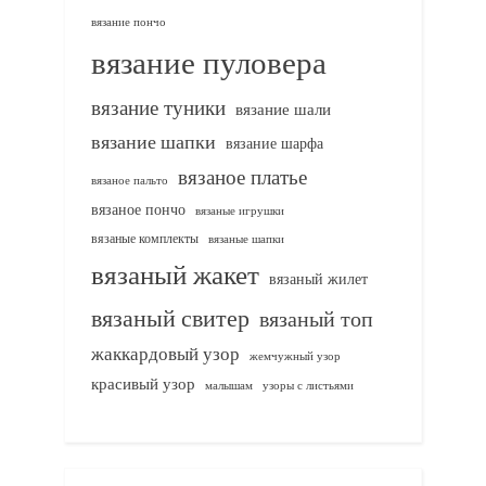
вязание пончо
вязание пуловера
вязание туники
вязание шали
вязание шапки
вязание шарфа
вязаное платье
вязаное пальто
вязаное пончо
вязаные игрушки
вязаные комплекты
вязаные шапки
вязаный жакет
вязаный жилет
вязаный свитер
вязаный топ
жаккардовый узор
жемчужный узор
красивый узор
узоры с листьями
малышам