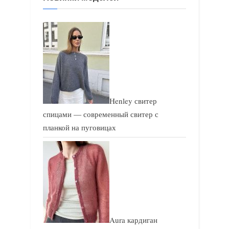
п
п
и
и
с
с
ь
ь
:
:
Henley свитер
спицами — современный свитер с
планкой на пуговицах
Aura кардиган