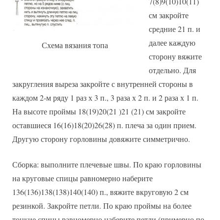
7(8)9(10)10(11)
см закройте
средние 21 п. и
далее каждую
Схема вязания топа
сторону вяжите
отдельно. Для
закругления выреза закройте с внутренней стороны в
каждом 2-м ряду 1 раз х 3 п., 3 раза х 2 п. и 2 раза х 1 п.
На высоте проймы 18(19)20(21 )21 (21) см закройте
оставшиеся 16(16)18(20)26(28) п. плеча за один прием.
Другую сторону горловины довяжите симметрично.
Сборка: выполните плечевые швы. По краю горловины
на круговые спицы равномерно наберите
136(136)138(138)140(140) п., вяжите вкруговую 2 см
резинкой. Закройте петли. По краю проймы на более
тонкие спицы равномерно наберите петли (примерно по