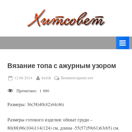
Skip
to
content
вязание
Х
спицами,
и
вязание
т
крючком,
модные
с
вязаные
Вязание топа с ажурным узором
о
модели
с
в
Posted
By
к
12.06.2014
knitik
Комментариев
нет
пошаговым
on
записи
е
описанием
Прочитано:
1 880
Вязание
т
и
топа
схемами.
Размеры: 36(38)40(42)44(46)
с
ажурным
узором
Размеры готового изделия: обхват груди –
80(88)96(104)114(124) см, длина -55(57)59(61)63(65) см.