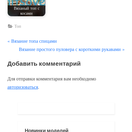
Вязаный топ с
косами
Топ
П
Навигация
Вязание топа спицами
р
С
Вязание простого пуловера с короткими рукавами
по
е
л
Добавить комментарий
д
е
записям
ы
д
Для отправки комментария вам необходимо
д
у
авторизоваться
.
у
ю
щ
щ
а
а
я
я
з
з
Новинки моделей
а
а