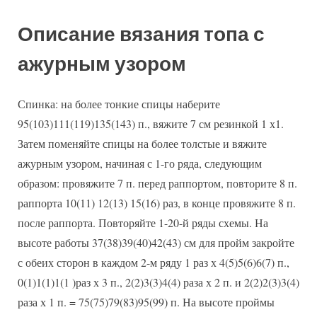
Описание вязания топа с
ажурным узором
Спинка: на более тонкие спицы наберите
95(103)111(119)135(143) п., вяжите 7 см резинкой 1 х1.
Затем поменяйте спицы на более толстые и вяжите
ажурным узором, начиная с 1-го ряда, следующим
образом: провяжите 7 п. перед раппортом, повторите 8 п.
раппорта 10(11) 12(13) 15(16) раз, в конце провяжите 8 п.
после раппорта. Повторяйте 1-20-й ряды схемы. На
высоте работы 37(38)39(40)42(43) см для пройм закройте
с обеих сторон в каждом 2-м ряду 1 раз х 4(5)5(6)6(7) п.,
0(1)1(1)1(1 )раз х 3 п., 2(2)3(3)4(4) раза х 2 п. и 2(2)2(3)3(4)
раза х 1 п. = 75(75)79(83)95(99) п. На высоте проймы