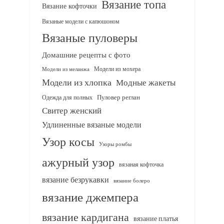
Вязание топа
Вязание кофточки
Вязаные модели с капюшоном
Вязаные пуловеры
Домашние рецепты с фото
Модели из мохера
Модели из меланжа
Модели из хлопка
Модные жакеты
Одежда для полных
Пуловер реглан
Свитер женский
Удлиненные вязаные модели
Узор косы
Узоры ромбы
ажурный узор
вязаная кофточка
вязание безрукавки
вязание болеро
вязание джемпера
вязание кардигана
вязание платья