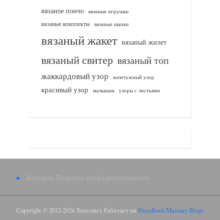
вязаное пончо
вязаные игрушки
вязаные комплекты
вязаные шапки
вязаный жакет
вязаный жилет
вязаный свитер
вязаный топ
жаккардовый узор
жемчужный узор
красивый узор
узоры с листьями
малышам
Контакты
Политика конфиденциальности
Copyright © 2012-2026 Хитсовет.
Работает на
PressBook Masonry Blogs