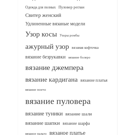
Одежда для полных
Пуловер реглан
Свитер женский
Удлиненные вязаные модели
Узор косы
Узоры ромбы
ажурный узор
вязаная кофточка
вязание безрукавки
вязание болеро
вязание джемпера
вязание кардигана
вязание платья
вязание пончо
вязание пуловера
вязание туники
вязание шали
вязание шапки
вязание шарфа
вязаное платье
вязаное пальто