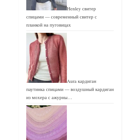
Henley свитер
спицами — современный свитер с
планкой на пуговицах
Aura кардиган
паутинка спицами — воздушный кардиган
из мохера с ажурны…