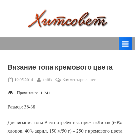
Skip
to
content
вязание
Х
спицами,
и
вязание
т
крючком,
модные
с
вязаные
Вязание топа кремового цвета
о
модели
с
в
Posted
By
к
19.05.2014
knitik
Комментариев
нет
пошаговым
on
записи
е
описанием
Прочитано:
1 241
Вязание
т
и
топа
схемами.
Размер: 36-38
кремового
цвета
Для вязания топа Вам потребуется: пряжа «Лира» (60%
хлопок, 40% акрил, 150 м/50 г) – 250 г кремового цвета,