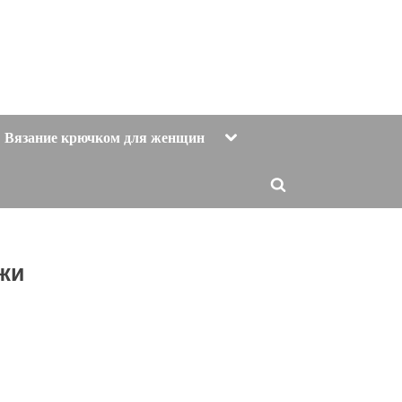
Toggle
Вязание крючком для женщин
sub-
menu
Toggle
search
form
яжи