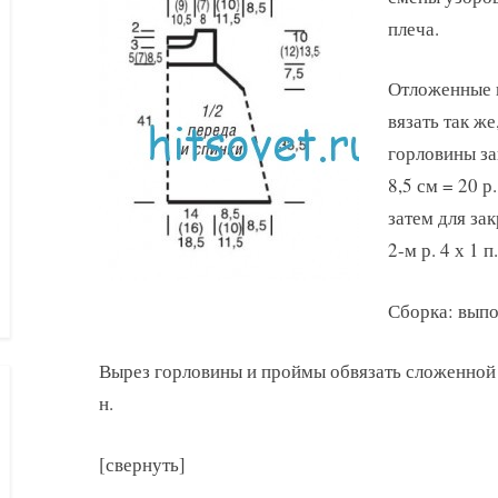
плеча.
Отложенные п
вязать так же
горловины зак
8,5 см = 20 р
затем для за
2-м р. 4 х 1 п.
Сборка: выпо
Вырез горловины и проймы обвязать сложенной в
н.
[свернуть]