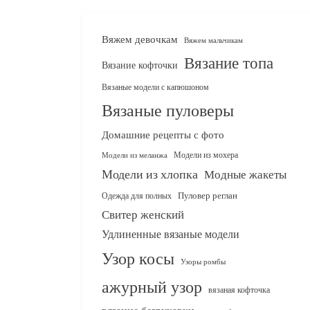
Вяжем девочкам
Вяжем мальчикам
Вязание топа
Вязание кофточки
Вязаные модели с капюшоном
Вязаные пуловеры
Домашние рецепты с фото
Модели из мохера
Модели из меланжа
Модели из хлопка
Модные жакеты
Одежда для полных
Пуловер реглан
Свитер женский
Удлиненные вязаные модели
Узор косы
Узоры ромбы
ажурный узор
вязаная кофточка