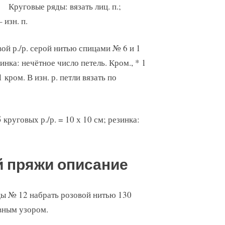
Круговые ряды: вязать лиц. п.;
 изн. п.
ой р./р. серой нитью спицами № 6 и 1
инка: нечётное число петель. Кром., * 1
1 кром. В изн. р. петли вязать по
 круговых р./р. = 10 х 10 см; резинка:
й пряжи описание
цы № 12 набрать розовой нитью 130
овным узором.