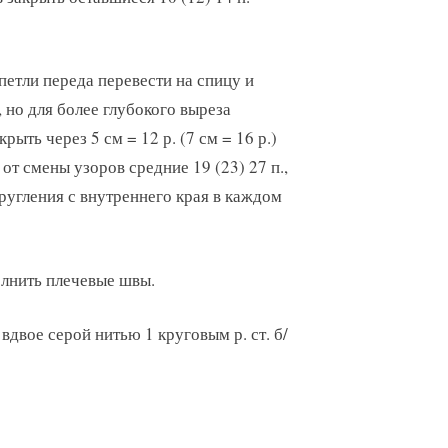
етли переда перевести на спицу и
, но для более глубокого выреза
рыть через 5 см = 12 р. (7 см = 16 р.)
. от смены узоров средние 19 (23) 27 п.,
кругления с внутреннего края в каждом
лнить плечевые швы.
двое серой нитью 1 круговым р. ст. б/