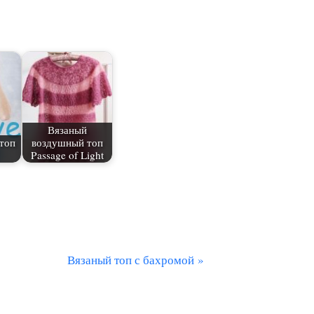
Вязаный
топ
воздушный топ
Passage of Light
С
Вязаный топ с бахромой
л
е