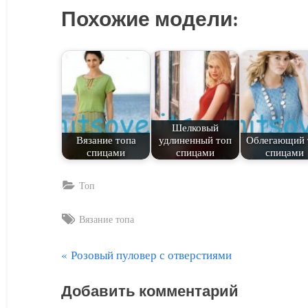
Похожие модели:
Шелковый
Вязание топа
удлиненный топ
Облегающий 
спицами
спицами
спицами
Топ
Tags:
Вязание топа
П
Розовый пуловер с отверстиями
Навигация
р
по
Добавить комментарий
е