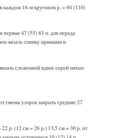
в каждом 16-м круговом р. = 94 (110)
я первые 47 (55) 63 п. для переда
жить вязать спинку прямыми и
 вязать сложенной вдвое серой нитью
р. от смены узоров закрыть средние 27
22 р. (12 см = 26 р.) 13,5 см = 30 р. от
 закрыть оставшиеся 10 (12) 14 п.