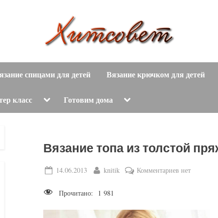
вязание
Х
спицами,
язание спицами для детей
Вязание крючком для детей
и
вязание
крючком,
т
Toggle
Toggle
тер класс
Готовим дома
sub-
sub-
модные
menu
menu
с
вязаные
модели
о
Вязание топа из толстой пр
с
пошаговым
в
Posted
By
к
14.06.2013
knitik
Комментариев
нет
описанием
on
записи
е
и
Прочитано:
1 981
Вязание
схемами.
т
топа