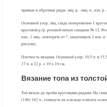
прямые и обратные ряды: лиц. р. -лиц. п., изн. р. –
Основной узор: лиц. гладь попеременно 1 кругов
круговой р./р. розовой нитью спицами № 12. Рез
изн., 1 лиц., повторять от *, заканчивать 1 изн. и 
рисунку.
Плотность вязания. Основной узор: 10,5 п. и 15,5
17 п. и 22 р. = 10 х 10 см.
Вязание топа из толсто
Топ вязать до пройм круговыми рядами. На спи
(146) 162 п., сомкнуть их в кольцо и вязать осн