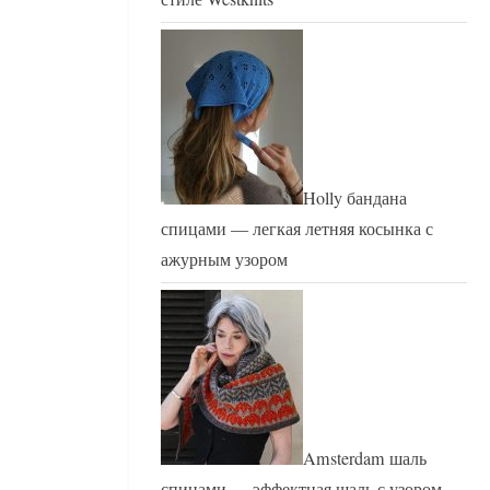
Holly бандана
спицами — легкая летняя косынка с
ажурным узором
Amsterdam шаль
спицами — эффектная шаль с узором