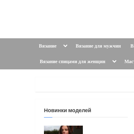
Skip
to
content
Toggle
Вязание
Вязание для мужчин
В
sub-
menu
Toggle
Вязание спицами для женщин
Мас
sub-
menu
Новинки моделей