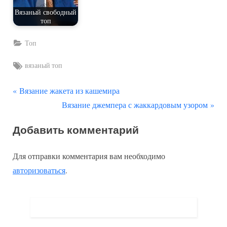
Вязаный свободный
топ
Топ
Tags:
вязаный топ
П
Навигация
Вязание жакета из кашемира
р
С
Вязание джемпера с жаккардовым узором
по
е
л
Добавить комментарий
д
е
записям
ы
д
Для отправки комментария вам необходимо
д
у
авторизоваться
.
у
ю
щ
щ
а
а
я
я