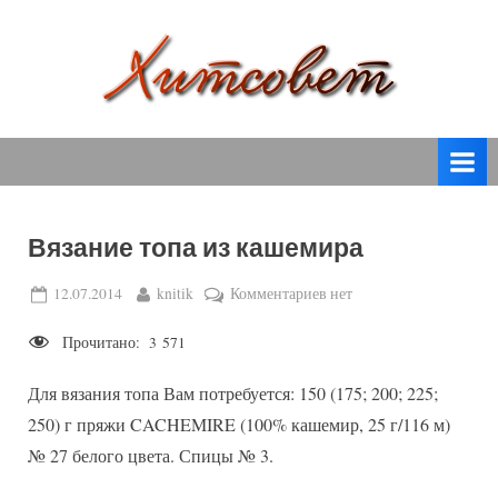
Skip
to
content
вязание
Х
спицами,
и
вязание
т
крючком,
модные
с
вязаные
Вязание топа из кашемира
о
модели
с
в
Posted
By
к
12.07.2014
knitik
Комментариев
нет
пошаговым
on
записи
е
описанием
Прочитано:
3 571
Вязание
т
и
топа
схемами.
Для вязания топа Вам потребуется: 150 (175; 200; 225;
из
кашемира
250) г пряжи CACHEMIRE (100% кашемир, 25 г/116 м)
№ 27 белого цвета. Спицы № 3.