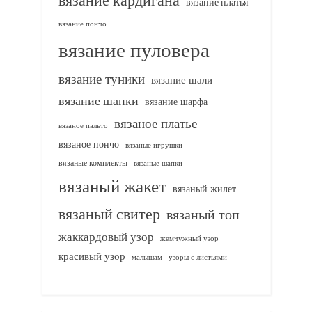
вязание платья
вязание пончо
вязание пуловера
вязание туники
вязание шали
вязание шапки
вязание шарфа
вязаное платье
вязаное пальто
вязаное пончо
вязаные игрушки
вязаные комплекты
вязаные шапки
вязаный жакет
вязаный жилет
вязаный свитер
вязаный топ
жаккардовый узор
жемчужный узор
красивый узор
узоры с листьями
малышам