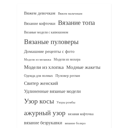
Вяжем девочкам
Вяжем мальчикам
Вязание топа
Вязание кофточки
Вязаные модели с капюшоном
Вязаные пуловеры
Домашние рецепты с фото
Модели из мохера
Модели из меланжа
Модели из хлопка
Модные жакеты
Одежда для полных
Пуловер реглан
Свитер женский
Удлиненные вязаные модели
Узор косы
Узоры ромбы
ажурный узор
вязаная кофточка
вязание безрукавки
вязание болеро