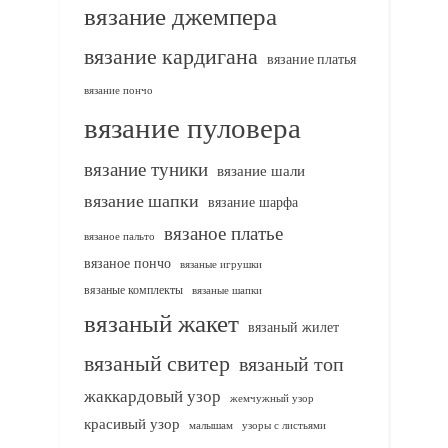
вязание джемпера
вязание кардигана
вязание платья
вязание пончо
вязание пуловера
вязание туники
вязание шали
вязание шапки
вязание шарфа
вязаное платье
вязаное пальто
вязаное пончо
вязаные игрушки
вязаные комплекты
вязаные шапки
вязаный жакет
вязаный жилет
вязаный свитер
вязаный топ
жаккардовый узор
жемчужный узор
красивый узор
узоры с листьями
малышам