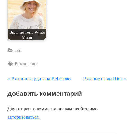
Вязание топа White
Moon
Топ
Tags:
Вязание топа
П
С
Навигация
Вязание кардигана Bel Canto
Вязание шали Hirta
р
л
по
Добавить комментарий
е
е
д
д
записям
Для отправки комментария вам необходимо
ы
у
авторизоваться
.
д
ю
у
щ