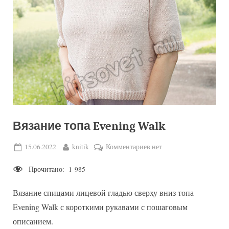
Вязание топа Evening Walk
Posted
By
к
15.06.2022
knitik
Комментариев
нет
on
записи
Прочитано:
1 985
Вязание
топа
Вязание спицами лицевой гладью сверху вниз топа
Evening
Walk
Evening Walk с короткими рукавами с пошаговым
описанием.