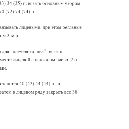
33) 34 (35) п. вязать основным узором,
0 (72) 74 (74) п.
вязывать лицевыми, при этом регланые
ом 2-м р.
 для “плечевого шва”‘ вязать
вместе лицевой с наклоном влево, 2 п.
ыми.
анется 40 (42) 44 (44) п., в
затем в лицевом ряду закрыть все 38