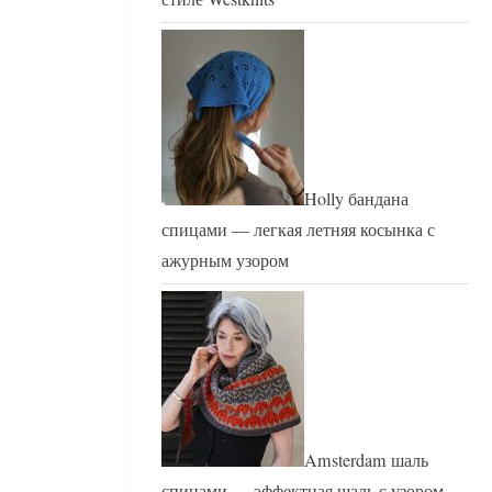
Holly бандана
спицами — легкая летняя косынка с
ажурным узором
Amsterdam шаль
спицами — эффектная шаль с узором