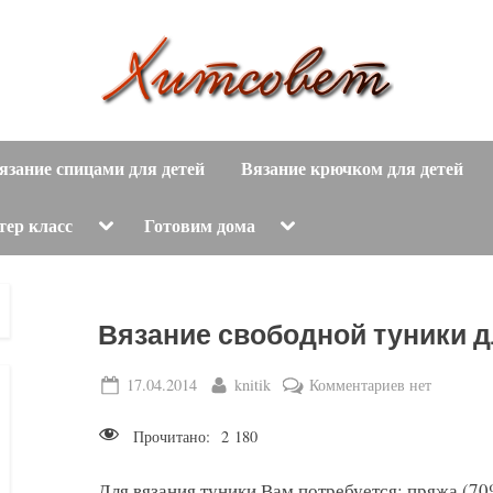
вязание
Х
спицами,
язание спицами для детей
Вязание крючком для детей
и
вязание
крючком,
т
Toggle
Toggle
тер класс
Готовим дома
sub-
sub-
модные
menu
menu
с
вязаные
модели
о
Вязание свободной туники 
с
пошаговым
в
Posted
By
к
17.04.2014
knitik
Комментариев
нет
описанием
on
записи
е
и
Прочитано:
2 180
Вязание
схемами.
т
свободной
Для вязания туники Вам потребуется: пряжа (70