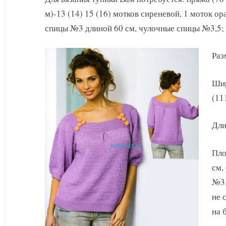
туники
м)-13 (14) 15 (16) мотков сиреневой, 1 моток о
для
полных
спицы №3 длиной 60 см, чулочные спицы №3,5;
Раз
Шир
(11
Дли
Пло
см,
№3,
не 
на 