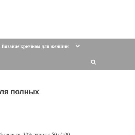
Toggle
Вязание крючком для женщин
sub-
menu
Toggle
search
form
для полных
% шерсти, 30% акрила; 50 г/100