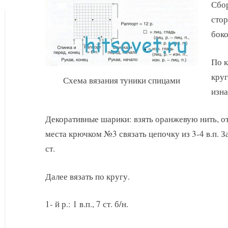
Сбор
стор
боко
По к
круг
Схема вязания туники спицами
изна
Декоративные шарики: взять оранжевую нить, от
места крючком №3 связать цепочку из 3-4 в.п. З
ст.
Далее вязать по кругу.
1- й р.: 1 в.п., 7 ст. б/н.