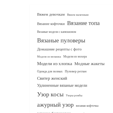
Вяжем девочкам
Вяжем мальчикам
Вязание топа
Вязание кофточки
Вязаные модели с капюшоном
Вязаные пуловеры
Домашние рецепты с фото
Модели из мохера
Модели из меланжа
Модели из хлопка
Модные жакеты
Одежда для полных
Пуловер реглан
Свитер женский
Удлиненные вязаные модели
Узор косы
Узоры ромбы
ажурный узор
вязаная кофточка