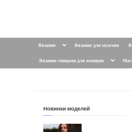
Skip
to
content
Toggle
Вязание
Вязание для мужчин
В
sub-
menu
Toggle
Вязание спицами для женщин
Мас
sub-
menu
Новинки моделей