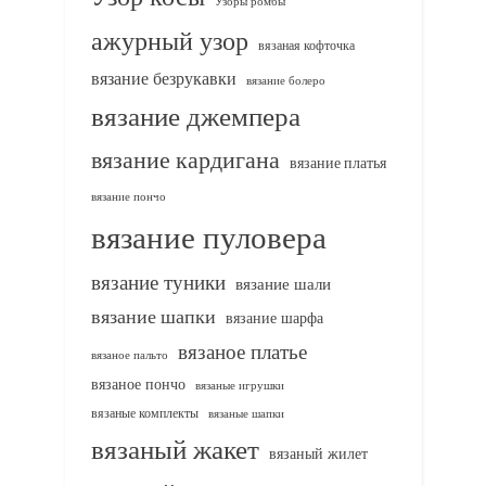
Узоры ромбы
ажурный узор
вязаная кофточка
вязание безрукавки
вязание болеро
вязание джемпера
вязание кардигана
вязание платья
вязание пончо
вязание пуловера
вязание туники
вязание шали
вязание шапки
вязание шарфа
вязаное платье
вязаное пальто
вязаное пончо
вязаные игрушки
вязаные комплекты
вязаные шапки
вязаный жакет
вязаный жилет