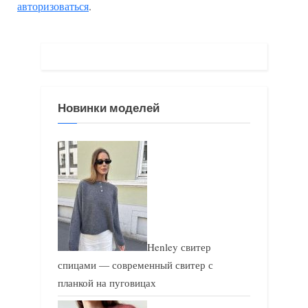
авторизоваться
.
у
ю
щ
щ
а
а
я
я
з
з
Новинки моделей
а
а
п
п
и
и
с
с
ь
ь
:
:
Henley свитер
спицами — современный свитер с
планкой на пуговицах