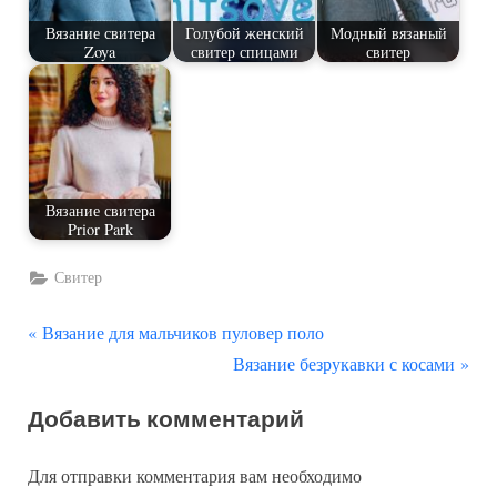
Вязание свитера
Голубой женский
Модный вязаный
Zoya
свитер спицами
свитер
Вязание свитера
Prior Park
Свитер
П
Навигация
Вязание для мальчиков пуловер поло
р
С
Вязание безрукавки с косами
по
е
л
Добавить комментарий
д
е
записям
ы
д
Для отправки комментария вам необходимо
д
у