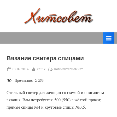
Skip
to
content
вязание
Х
спицами,
и
вязание
т
крючком,
модные
с
вязаные
Вязание свитера спицами
о
модели
с
в
Posted
By
к
05.02.2014
knitik
Комментариев
нет
пошаговым
on
записи
е
описанием
Прочитано:
2 256
Вязание
т
и
свитера
схемами.
Стильный свитер для женщин со схемой и описанием
спицами
вязания. Вам потребуется: 500 (550) г жёлтой пряжи;
прямые спицы №4 и круговые спицы №3,5.