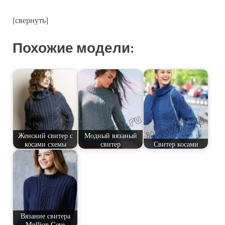
[свернуть]
Похожие модели:
Женский свитер с
Модный вязаный
косами схемы
свитер
Свитер косами
Вязание свитера
Mullion Cove