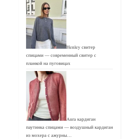
и
и
с
с
ь
ь
:
:
Henley свитер
спицами — современный свитер с
планкой на пуговицах
Aura кардиган
паутинка спицами — воздушный кардиган
из мохера с ажурны…