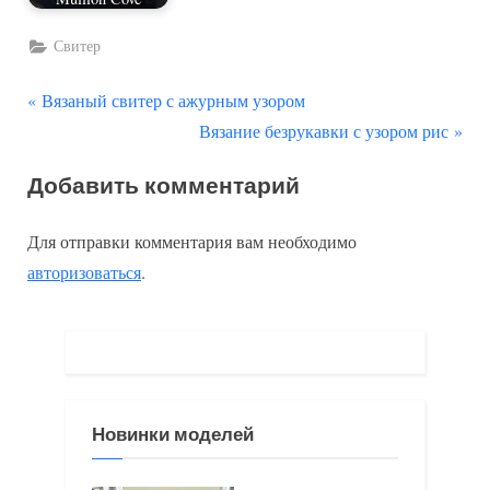
Свитер
П
Навигация
Вязаный свитер с ажурным узором
р
С
Вязание безрукавки с узором рис
по
е
л
Добавить комментарий
д
е
записям
ы
д
Для отправки комментария вам необходимо
д
у
авторизоваться
.
у
ю
щ
щ
а
а
я
я
з
з
Новинки моделей
а
а
п
п