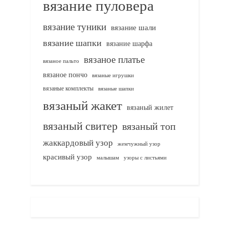
вязание пуловера
вязание туники
вязание шали
вязание шапки
вязание шарфа
вязаное платье
вязаное пальто
вязаное пончо
вязаные игрушки
вязаные комплекты
вязаные шапки
вязаный жакет
вязаный жилет
вязаный свитер
вязаный топ
жаккардовый узор
жемчужный узор
красивый узор
узоры с листьями
малышам