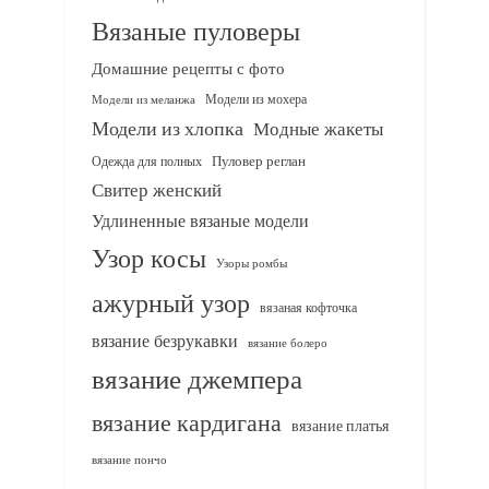
Вязаные пуловеры
Домашние рецепты с фото
Модели из мохера
Модели из меланжа
Модели из хлопка
Модные жакеты
Одежда для полных
Пуловер реглан
Свитер женский
Удлиненные вязаные модели
Узор косы
Узоры ромбы
ажурный узор
вязаная кофточка
вязание безрукавки
вязание болеро
вязание джемпера
вязание кардигана
вязание платья
вязание пончо