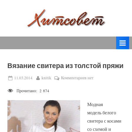
Skip
to
content
вязание
Х
спицами,
и
вязание
т
крючком,
модные
с
вязаные
Вязание свитера из толстой пряжи
о
модели
с
в
Posted
By
к
11.03.2014
knitik
Комментариев
нет
пошаговым
on
записи
е
описанием
Прочитано:
2 874
Вязание
т
и
свитера
схемами.
Модная
из
толстой
модель белого
пряжи
свитера с косами
со схемой и