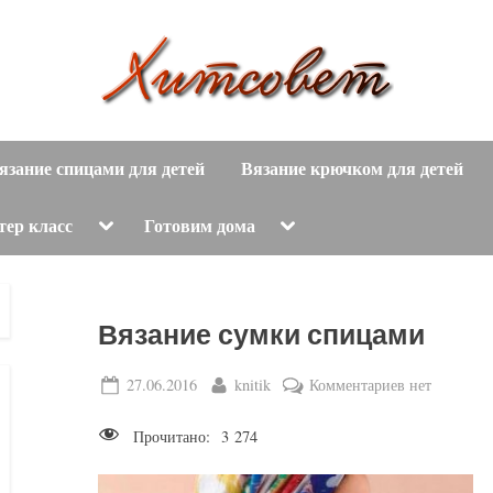
вязание
Х
спицами,
язание спицами для детей
Вязание крючком для детей
и
вязание
крючком,
т
Toggle
Toggle
тер класс
Готовим дома
sub-
sub-
модные
menu
menu
с
вязаные
модели
о
Вязание сумки спицами
с
пошаговым
в
Posted
By
к
27.06.2016
knitik
Комментариев
нет
описанием
on
записи
е
и
Прочитано:
3 274
Вязание
схемами.
т
сумки