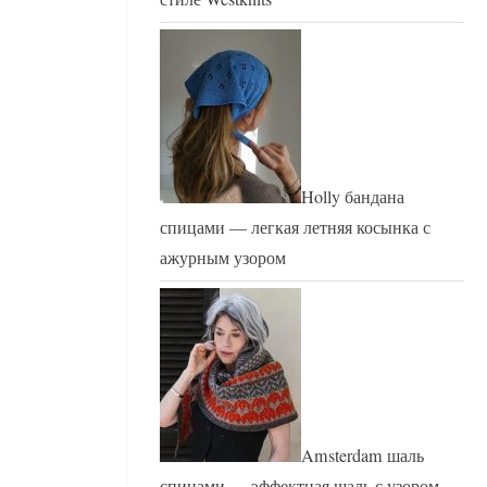
Holly бандана
спицами — легкая летняя косынка с
ажурным узором
Amsterdam шаль
спицами — эффектная шаль с узором