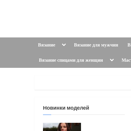
Skip
to
content
Toggle
Вязание
Вязание для мужчин
В
sub-
menu
Toggle
Вязание спицами для женщин
Мас
sub-
menu
Новинки моделей