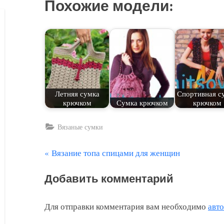
Похожие модели:
Летняя сумка
Спортивная с
крючком
Сумка крючком
крючком
Вязаные сумки
П
Вязание топа спицами для женщин
Навигация
р
по
Добавить комментарий
е
д
записям
Для отправки комментария вам необходимо
авт
ы