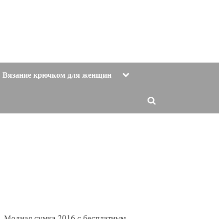
Toggle
Вязание крючком для женщин
sub-
menu
Toggle
search
form
Модная сумка 2016 с бесплатным