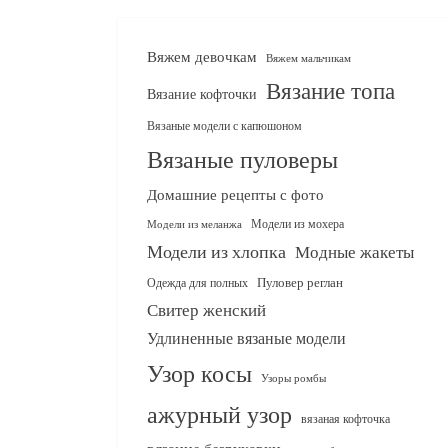
Вяжем девочкам
Вяжем мальчикам
Вязание топа
Вязание кофточки
Вязаные модели с капюшоном
Вязаные пуловеры
Домашние рецепты с фото
Модели из мохера
Модели из меланжа
Модели из хлопка
Модные жакеты
Одежда для полных
Пуловер реглан
Свитер женский
Удлиненные вязаные модели
Узор косы
Узоры ромбы
ажурный узор
вязаная кофточка