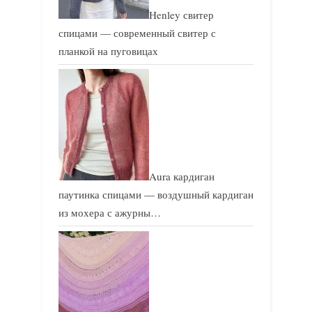
Henley свитер
спицами — современный свитер с
планкой на пуговицах
Aura кардиган
паутинка спицами — воздушный кардиган
из мохера с ажурны…