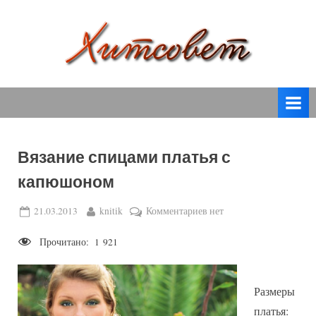
Skip
to
content
вязание
Х
спицами,
и
вязание
т
крючком,
модные
с
вязаные
Вязание спицами платья с
о
модели
капюшоном
с
в
пошаговым
е
Posted
By
к
21.03.2013
knitik
Комментариев
нет
описанием
on
записи
т
и
Прочитано:
1 921
Вязание
схемами.
спицами
платья
Размеры
с
капюшоном
платья: