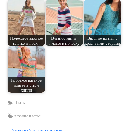
Полосатое вязаное
Вязаное мини-
Вязание платья с
платье и носки
платье в полоску
красивыми узорами
Короткое вязаное
платье в стиле
хиппи
Платья
Tags:
вязание платья
П
Ажурный жакет спицами