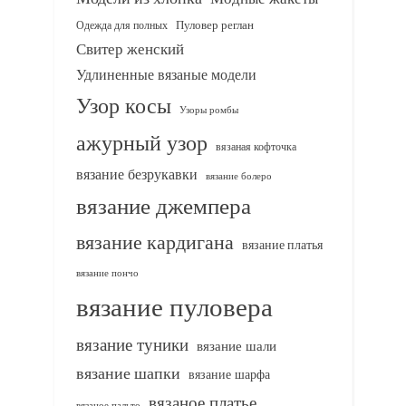
Одежда для полных
Пуловер реглан
Свитер женский
Удлиненные вязаные модели
Узор косы
Узоры ромбы
ажурный узор
вязаная кофточка
вязание безрукавки
вязание болеро
вязание джемпера
вязание кардигана
вязание платья
вязание пончо
вязание пуловера
вязание туники
вязание шали
вязание шапки
вязание шарфа
вязаное платье
вязаное пальто