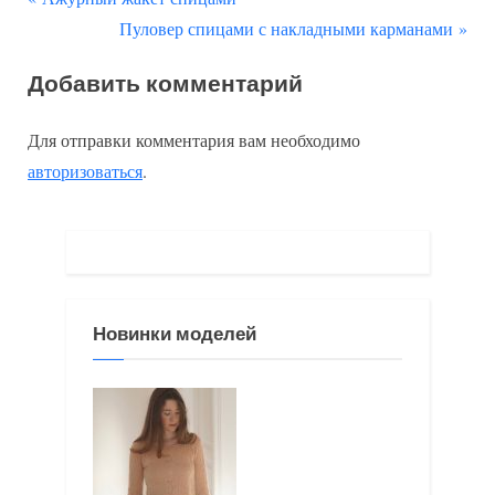
Навигация
р
С
Пуловер спицами с накладными карманами
по
е
л
Добавить комментарий
д
е
записям
ы
д
Для отправки комментария вам необходимо
д
у
авторизоваться
.
у
ю
щ
щ
а
а
я
я
з
з
Новинки моделей
а
а
п
п
и
и
с
с
ь
ь
:
: