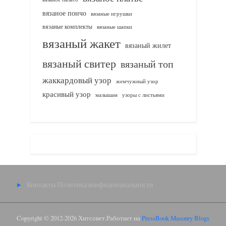
вязаное пончо
вязаные игрушки
вязаные комплекты
вязаные шапки
вязаный жакет
вязаный жилет
вязаный свитер
вязаный топ
жаккардовый узор
жемчужный узор
красивый узор
узоры с листьями
малышам
Контакты
Политика конфиденциальности
Copyright © 2012-2026 Хитсовет.
Работает на
PressBook Masonry Blogs