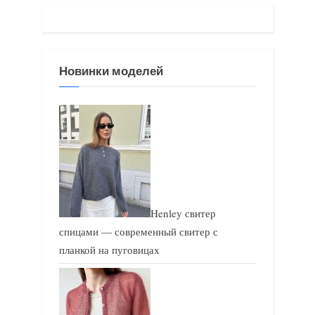
а
а
я
я
з
з
Новинки моделей
а
а
п
п
и
и
с
с
ь
ь
:
:
Henley свитер
спицами — современный свитер с
планкой на пуговицах