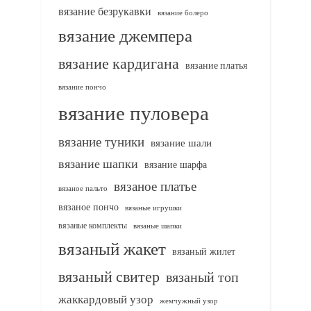
вязание безрукавки
вязание болеро
вязание джемпера
вязание кардигана
вязание платья
вязание пончо
вязание пуловера
вязание туники
вязание шали
вязание шапки
вязание шарфа
вязаное платье
вязаное пальто
вязаное пончо
вязаные игрушки
вязаные комплекты
вязаные шапки
вязаный жакет
вязаный жилет
вязаный свитер
вязаный топ
жаккардовый узор
жемчужный узор