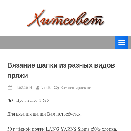
Skip
to
content
вязание
Х
спицами,
и
вязание
т
крючком,
модные
с
вязаные
Вязание шапки из разных видов
о
модели
пряжи
с
в
пошаговым
е
Posted
By
к
11.08.2014
knitik
Комментариев
нет
описанием
on
записи
т
и
Прочитано:
1 635
Вязание
схемами.
шапки
Для вязания шапки Вам потребуется:
из
разных
видов
50 г чёрной пряжи LANG YARNS Sigma (50% хлопка,