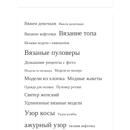
Вяжем девочкам
Вяжем мальчикам
Вязание топа
Вязание кофточки
Вязаные модели с капюшоном
Вязаные пуловеры
Домашние рецепты с фото
Модели из мохера
Модели из меланжа
Модели из хлопка
Модные жакеты
Одежда для полных
Пуловер реглан
Свитер женский
Удлиненные вязаные модели
Узор косы
Узоры ромбы
ажурный узор
вязаная кофточка