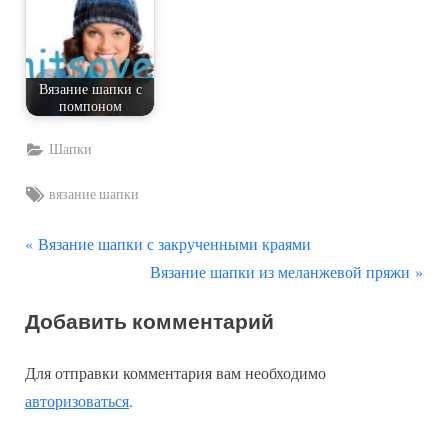
Вязание шапки с
помпоном
Шапки
Tags:
вязание шапки
П
Навигация
Вязание шапки с закрученными краями
р
С
Вязание шапки из меланжевой пряжи
по
е
л
Добавить комментарий
д
е
записям
ы
д
Для отправки комментария вам необходимо
д
у
авторизоваться
.
у
ю
щ
щ