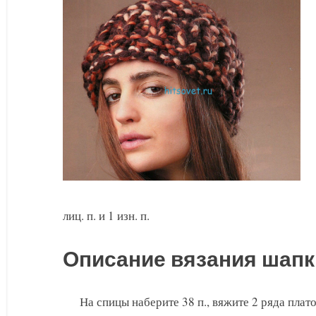
из
меланжевой
толстой
пряжи
лиц. п. и 1 изн. п.
Описание вязания шапк
На спицы наберите 38 п., вяжите 2 ряда плат