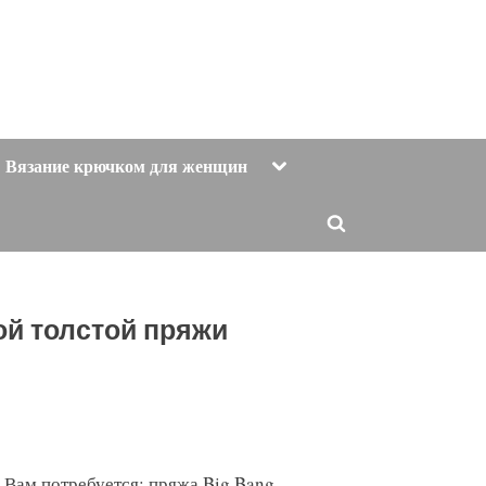
Toggle
Вязание крючком для женщин
sub-
menu
Toggle
search
form
ой толстой пряжи
Вам потребуется: пряжа Big Bang