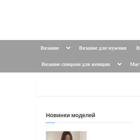
Skip
to
content
Toggle
Вязание
Вязание для мужчин
В
sub-
menu
Toggle
Вязание спицами для женщин
Мас
sub-
menu
Новинки моделей