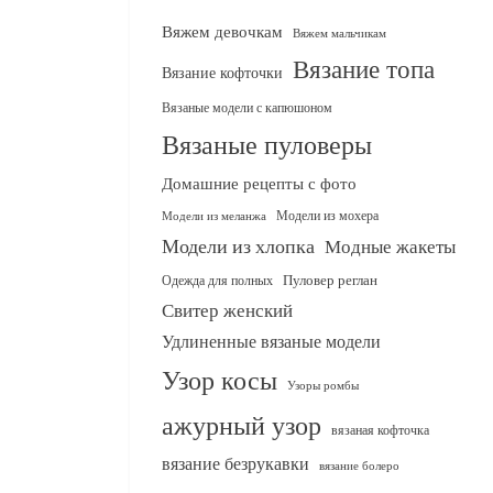
Вяжем девочкам
Вяжем мальчикам
Вязание топа
Вязание кофточки
Вязаные модели с капюшоном
Вязаные пуловеры
Домашние рецепты с фото
Модели из мохера
Модели из меланжа
Модели из хлопка
Модные жакеты
Одежда для полных
Пуловер реглан
Свитер женский
Удлиненные вязаные модели
Узор косы
Узоры ромбы
ажурный узор
вязаная кофточка
вязание безрукавки
вязание болеро