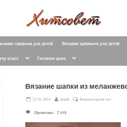
вязание
Х
спицами,
язание спицами для детей
Вязание крючком для детей
и
вязание
крючком,
т
Toggle
Toggle
тер класс
Готовим дома
sub-
sub-
модные
menu
menu
с
вязаные
модели
о
Вязание шапки из меланжев
с
пошаговым
в
Posted
By
к
22.01.2014
knitik
Комментариев
нет
описанием
on
записи
е
и
Прочитано:
2 618
Вязание
схемами.
т
шапки