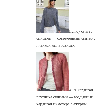
Henley свитер
спицами — современный свитер с
планкой на пуговицах
Aura кардиган
паутинка спицами — воздушный
кардиган из мохера с ажурны…