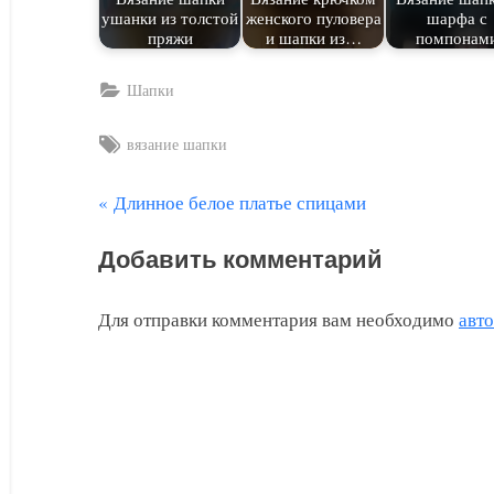
ушанки из толстой
женского пуловера
шарфа с
пряжи
и шапки из…
помпонам
Шапки
Tags:
вязание шапки
П
Длинное белое платье спицами
Навигация
р
по
Добавить комментарий
е
д
записям
Для отправки комментария вам необходимо
авт
ы
д
у
щ
а
я